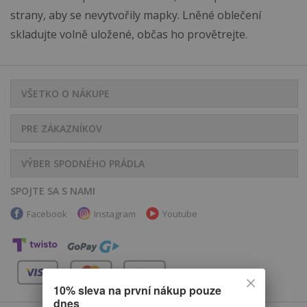
strany, aby se nevytvořily mapky. Lněné oblečení
skladujte volně uložené, občas ho provětrejte.
VŠETKO O NÁKUPE
PRE ZÁKAZNÍKOV
VÝBER SPODNÉHO PRÁDLA
SPOJTE SA S NAMI
Facebook
Instagram
Youtube
10% sleva na první nákup pouze
dnes