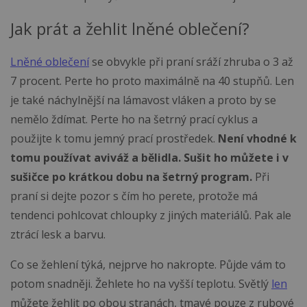
Jak prát a žehlit lněné oblečení?
Lněné oblečení
se obvykle při praní sráží zhruba o 3 až
7 procent. Perte ho proto maximálně na 40 stupňů. Len
je také náchylnější na lámavost vláken a proto by se
nemělo ždímat. Perte ho na šetrný prací cyklus a
použijte k tomu jemný prací prostředek.
Není vhodné k
tomu používat aviváž a bělidla. Sušit ho můžete i v
sušičce po krátkou dobu na šetrný program.
Při
praní si dejte pozor s čím ho perete, protože má
tendenci pohlcovat chloupky z jiných materiálů. Pak ale
ztrácí lesk a barvu.
Co se žehlení týká, nejprve ho nakropte. Půjde vám to
potom snadněji. Žehlete ho na vyšší teplotu. Světlý
len
můžete žehlit po obou stranách, tmavé pouze z rubové