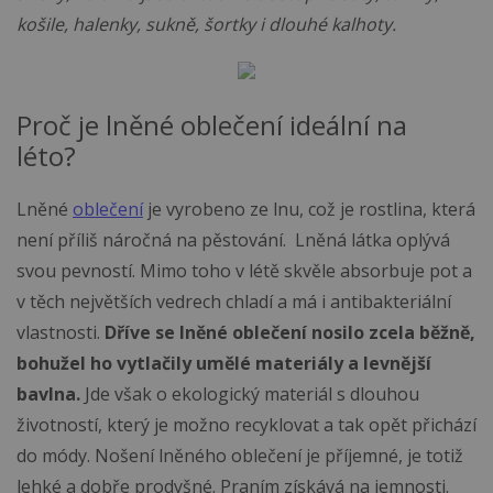
košile, halenky, sukně, šortky i dlouhé kalhoty.
Proč je lněné oblečení ideální na
léto?
Lněné
oblečení
je vyrobeno ze lnu, což je rostlina, která
není příliš náročná na pěstování. Lněná látka oplývá
svou pevností. Mimo toho v létě skvěle absorbuje pot a
v těch největších vedrech chladí a má i antibakteriální
vlastnosti.
Dříve se lněné oblečení nosilo zcela běžně,
bohužel ho vytlačily umělé materiály a levnější
bavlna.
Jde však o ekologický materiál s dlouhou
životností, který je možno recyklovat a tak opět přichází
do módy. Nošení lněného oblečení je příjemné, je totiž
lehké a dobře prodyšné. Praním získává na jemnosti.