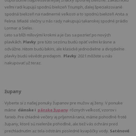
odporučíme najpredávanejšej značky spodnej bielizne. Zákazníčku
veľmi radi kupujú spodnú bielizeň Triumph, ďalej špecializované
spodná bielizeň na nadmerné veľkosti a to spodnú bielizeň Anita a
Felina. Mladé slečny u nás rady nakupujú talianskej spodné prádlo
Lormar a Sielei.
Leto sa blíži míľovými krokmi a je čas sa pozrieť po nových
plavkách.
Plavky
pre túto sezónu budú opäť veľmi krásne a
odvážne. Hitom budú bikini, ale klasické jednodielne a dvojdielne
plavky budú vévédit predajom.
Plavky
2021 môžete u nás
nakupovať už teraz.
župany
Vyberte si z našej ponuky županov pre mužov aj ženy. V ponuke
máme
dámske i
pánske župany
rôznych veľkostí, vzorov i
farieb. Pre chladné večery aj príjemná rana, máme pohodlné froté
župany, ktoré sú nielenže pohodlné, ale tiež vás ochráni pred
prechladnutím az tela odstráni posledné kvapôčky vody.
Saténové