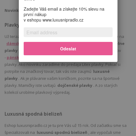
Zadejte Váš email a získejte 10% slevu na
Novinky
první nákup
v eshopu www.luxusnipradlo.cz
Plavky
Už teraz pre Vás máme ponuku
plavky
2021. Tešiť sa môžete na
dámske plavky
. U nás nájdete ako tak obľúbené
jednodielne
Odeslat
plavky
, tak aj
dvojdielne plavky
. Nezabúdame ani na mužov
-
pánske plavky
. Holky mladšieho veku zaujmú dievčenské
plavky. Ako novinku zaradíme do predaja Litex plavky. Pokiaľ si
potrpíte na značkový tovar, tak vás iste zaujmú
luxusné
plavky
. Ak je plávanie vašim koníčkom, pozrite sa na športové
plavky. Mamičky iste uvítajú
dojčenské plavky
. A zo starých
kolekcií urobíme plavkový výpredaj.
Luxusná spodná bielizeň
Eshop luxusnipradlo.cz je tu pre Vás už 15 rok. Od začiatku sme sa
špecializovali na
luxusnú spodnú bielizeň
, ale vypočuli sme