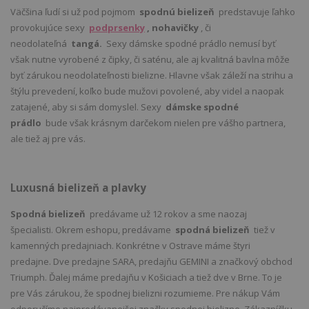
Väčšina ľudí si už pod pojmom
spodnú bielizeň
predstavuje ľahko
provokujúce sexy
podprsenky
, nohavičky
, či
neodolateľná
tangá.
Sexy dámske spodné prádlo nemusí byť
však nutne vyrobené z čipky, či saténu, ale aj kvalitná bavlna môže
byť zárukou neodolateľnosti bielizne. Hlavne však záleží na strihu a
štýlu prevedení, koľko bude mužovi povolené, aby videl a naopak
zatajené, aby si sám domyslel. Sexy
dámske spodné
prádlo
bude však krásnym darčekom nielen pre vášho partnera,
ale tiež aj pre vás.
Luxusná bielizeň a plavky
Spodná bielizeň
predávame už 12 rokov a sme naozaj
špecialisti. Okrem eshopu, predávame
spodná bielizeň
tiež v
kamenných predajniach. Konkrétne v Ostrave máme štyri
predajne. Dve predajne SARA, predajňu GEMINI a značkový obchod
Triumph. Ďalej máme predajňu v Košiciach a tiež dve v Brne. To je
pre Vás zárukou, že spodnej bielizni rozumieme. Pre nákup Vám