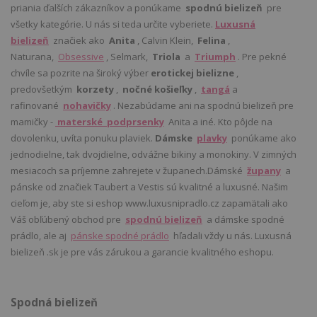
priania ďalších zákazníkov a ponúkame
spodnú bielizeň
pre
všetky kategórie. U nás si teda určite vyberiete.
Luxusná
bielizeň
značiek ako
Anita
, Calvin Klein,
Felina
,
Naturana,
Obsessive
, Selmark,
Triola
a
Triumph
. Pre pekné
chvíle sa pozrite na široký výber
erotickej bielizne
,
predovšetkým
korzety
,
nočné košieľky
,
tangá
a
rafinované
nohavičky
. Nezabúdame ani na spodnú bielizeň pre
mamičky -
materské podprsenky
Anita a iné. Kto pôjde na
dovolenku, uvíta ponuku plaviek.
Dámske
plavky
ponúkame ako
jednodielne, tak dvojdielne, odvážne bikiny a monokiny. V zimných
mesiacoch sa príjemne zahrejete v županech.Dámské
župany
a
pánske od značiek Taubert a Vestis sú kvalitné a luxusné. Našim
cieľom je, aby ste si eshop www.luxusnipradlo.cz zapamätali ako
Váš obľúbený obchod pre
spodnú bielizeň
a dámske spodné
prádlo, ale aj
pánske spodné prádlo
hľadali vždy u nás. Luxusná
bielizeň .sk je pre vás zárukou a garancie kvalitného eshopu.
Spodná bielizeň