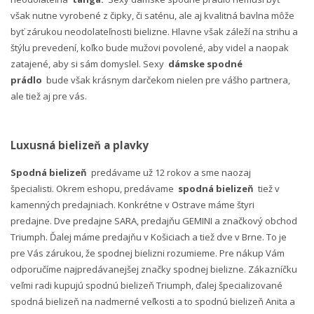
však nutne vyrobené z čipky, či saténu, ale aj kvalitná bavlna môže
byť zárukou neodolateľnosti bielizne. Hlavne však záleží na strihu a
štýlu prevedení, koľko bude mužovi povolené, aby videl a naopak
zatajené, aby si sám domyslel. Sexy
dámske spodné
prádlo
bude však krásnym darčekom nielen pre vášho partnera,
ale tiež aj pre vás.
Luxusná bielizeň a plavky
Spodná bielizeň
predávame už 12 rokov a sme naozaj
špecialisti. Okrem eshopu, predávame
spodná bielizeň
tiež v
kamenných predajniach. Konkrétne v Ostrave máme štyri
predajne. Dve predajne SARA, predajňu GEMINI a značkový obchod
Triumph. Ďalej máme predajňu v Košiciach a tiež dve v Brne. To je
pre Vás zárukou, že spodnej bielizni rozumieme. Pre nákup Vám
odporučíme najpredávanejšej značky spodnej bielizne. Zákazníčku
veľmi radi kupujú spodnú bielizeň Triumph, ďalej špecializované
spodná bielizeň na nadmerné veľkosti a to spodnú bielizeň Anita a