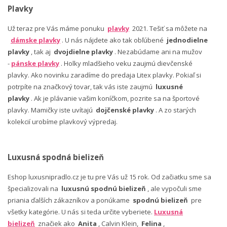
Plavky
Už teraz pre Vás máme ponuku
plavky
2021. Tešiť sa môžete na
dámske plavky
. U nás nájdete ako tak obľúbené
jednodielne
plavky
, tak aj
dvojdielne plavky
. Nezabúdame ani na mužov
-
pánske plavky
. Holky mladšieho veku zaujmú dievčenské
plavky. Ako novinku zaradíme do predaja Litex plavky. Pokiaľ si
potrpíte na značkový tovar, tak vás iste zaujmú
luxusné
plavky
. Ak je plávanie vašim koníčkom, pozrite sa na športové
plavky. Mamičky iste uvítajú
dojčenské plavky
. A zo starých
kolekcií urobíme plavkový výpredaj.
Luxusná spodná bielizeň
Eshop luxusnipradlo.cz je tu pre Vás už 15 rok. Od začiatku sme sa
špecializovali na
luxusnú spodnú bielizeň
, ale vypočuli sme
priania ďalších zákazníkov a ponúkame
spodnú bielizeň
pre
všetky kategórie. U nás si teda určite vyberiete.
Luxusná
bielizeň
značiek ako
Anita
, Calvin Klein,
Felina
,