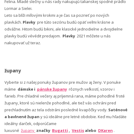
Felina. Mladé slečny u nás rady nakupujú talianskej spodné prádlo
Lormar a Sielei.
Leto sa blíži míľovými krokmi a je čas sa pozrieť po nových
plavkách.
Plavky
pre túto sezónu budú opäť veľmi krásne a
odvážne. Hitom budú bikini, ale klasické jednodielne a dvojdielne
plavky budú vévédit predajom.
Plavky
2021 môžete u nás
nakupovať už teraz.
župany
Vyberte si z našej ponuky županov pre mužov aj ženy. V ponuke
máme
dámske i
pánske župany
rôznych veľkostí, vzorov i
farieb. Pre chladné večery aj príjemná rana, máme pohodlné froté
župany, ktoré sú nielenže pohodlné, ale tiež vás ochráni pred
prechladnutím az tela odstráni posledné kvapôčky vody.
Saténové
a bavlnené župan
y sú ideálne pre letné obdobie. Keď mu hľadáte
ideálny darček, odporúčame
luxusné
župany
značky
Bugatti
,
Vestis
alebo
DKaren
.