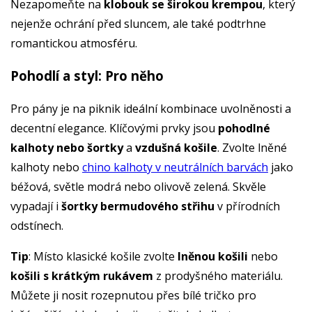
Nezapomeňte na
klobouk se širokou krempou
, který
nejenže ochrání před sluncem, ale také podtrhne
romantickou atmosféru.
Pohodlí a styl: Pro něho
Pro pány je na piknik ideální kombinace uvolněnosti a
decentní elegance. Klíčovými prvky jsou
pohodlné
kalhoty nebo šortky
a
vzdušná košile
. Zvolte lněné
kalhoty nebo
chino kalhoty v neutrálních barvách
jako
béžová, světle modrá nebo olivově zelená. Skvěle
vypadají i
šortky bermudového střihu
v přírodních
odstínech.
Tip
: Místo klasické košile zvolte
lněnou košili
nebo
košili s krátkým rukávem
z prodyšného materiálu.
Můžete ji nosit rozepnutou přes bílé tričko pro