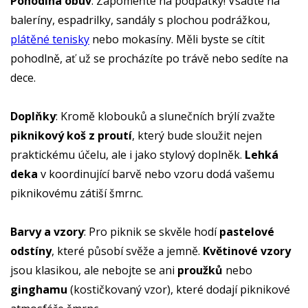
Pohodlná obuv
: Zapomeňte na podpatky! Vsaďte na
baleríny, espadrilky, sandály s plochou podrážkou,
plátěné tenisky
nebo mokasíny. Měli byste se cítit
pohodlně, ať už se procházíte po trávě nebo sedíte na
dece.
Doplňky
: Kromě klobouků a slunečních brýlí zvažte
piknikový koš z proutí
, který bude sloužit nejen
praktickému účelu, ale i jako stylový doplněk.
Lehká
deka
v koordinující barvě nebo vzoru dodá vašemu
piknikovému zátiší šmrnc.
Barvy a vzory
: Pro piknik se skvěle hodí
pastelové
odstíny
, které působí svěže a jemně.
Květinové vzory
jsou klasikou, ale nebojte se ani
proužků
nebo
ginghamu
(kostičkovaný vzor), které dodají piknikové