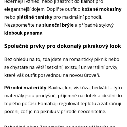
ležérnější vzhled, nebo ji zastrčit do kalhot pro
elegantnější dojem. Doplňte outfit o
kožené mokasíny
nebo
plátěné tenisky
pro maximální pohodlí.
Nezapomeňte na
sluneční brýle
a případně stylový
klobouk panama
.
Společné prvky pro dokonalý piknikový look
Bez ohledu na to, zda jdete na romantický piknik nebo
se chystáte na větší setkání, existují univerzální prvky,
které váš outfit pozvednou na novou úroveň.
Přírodní materiály
: Bavlna, len, viskóza, hedvábí – tyto
materiály jsou prodyšné, příjemné na dotek a ideální do
teplého počasí. Pomáhají regulovat teplotu a zabraňují
pocení, což je na pikniku v přírodě neocenitelné.