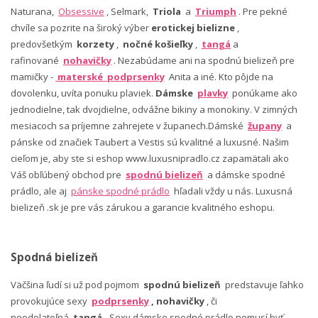
Naturana,
Obsessive
, Selmark,
Triola
a
Triumph
. Pre pekné
chvíle sa pozrite na široký výber
erotickej bielizne
,
predovšetkým
korzety
,
nočné košieľky
,
tangá
a
rafinované
nohavičky
. Nezabúdame ani na spodnú bielizeň pre
mamičky -
materské podprsenky
Anita a iné. Kto pôjde na
dovolenku, uvíta ponuku plaviek.
Dámske
plavky
ponúkame ako
jednodielne, tak dvojdielne, odvážne bikiny a monokiny. V zimných
mesiacoch sa príjemne zahrejete v županech.Dámské
župany
a
pánske od značiek Taubert a Vestis sú kvalitné a luxusné. Našim
cieľom je, aby ste si eshop www.luxusnipradlo.cz zapamätali ako
Váš obľúbený obchod pre
spodnú bielizeň
a dámske spodné
prádlo, ale aj
pánske spodné prádlo
hľadali vždy u nás. Luxusná
bielizeň .sk je pre vás zárukou a garancie kvalitného eshopu.
Spodná bielizeň
Väčšina ľudí si už pod pojmom
spodnú bielizeň
predstavuje ľahko
provokujúce sexy
podprsenky
, nohavičky
, či
neodolateľná
tangá.
Sexy dámske spodné prádlo nemusí byť