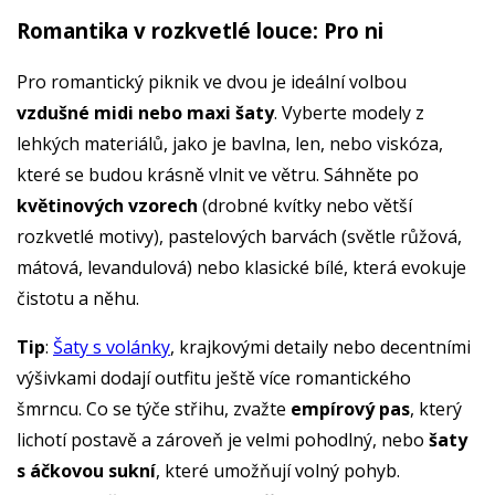
Romantika v rozkvetlé louce: Pro ni
Pro romantický piknik ve dvou je ideální volbou
vzdušné midi nebo maxi šaty
. Vyberte modely z
lehkých materiálů, jako je bavlna, len, nebo viskóza,
které se budou krásně vlnit ve větru. Sáhněte po
květinových vzorech
(drobné kvítky nebo větší
rozkvetlé motivy), pastelových barvách (světle růžová,
mátová, levandulová) nebo klasické bílé, která evokuje
čistotu a něhu.
Tip
:
Šaty s volánky
, krajkovými detaily nebo decentními
výšivkami dodají outfitu ještě více romantického
šmrncu. Co se týče střihu, zvažte
empírový pas
, který
lichotí postavě a zároveň je velmi pohodlný, nebo
šaty
s áčkovou sukní
, které umožňují volný pohyb.