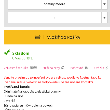
odstíny modré
1
VLOŽIŤ DO KOŠÍKA
Skladom
U Vás do 13.8.
Veľkostná tabuľka
Strážca ceny
Poštovné
Otázka
Venujte prosím pozornosť pri výbere veľkosti podľa veľkostnej tabuľky
uvedenej nižšie. Veľkosti nezodpovedajú bežne nosené konfekciu.
Prešívaná bunda
Odnímateľná kapucňa z elastickej tkaniny
Bunda na zips
2 vrecká
Sťahovacia gumičky dole na bokoch