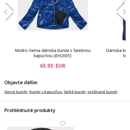
 s
Modro-čierna dámska bunda s farebnou
Dámska krátk
kapucňou (BH2005)
blu
65.93 EUR
Objavte ďalšie:
čierne bundy
,
bundy s kapucňou
,
ľahké bundy
,
prešívané bundy
Prohlédnuté produkty