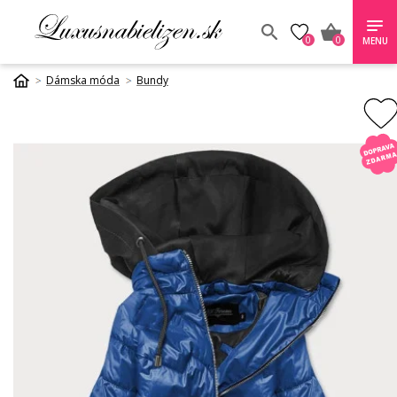
0
0
MENU
Dámska móda
Bundy