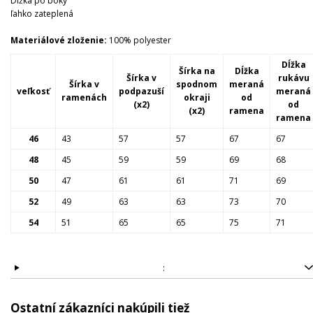
Dĺžka po boky
ľahko zateplená
Materiálové zloženie:
100% polyester
Dĺžka
Šírka na
Dĺžka
Šírka v
rukávu
Šírka v
spodnom
meraná
veľkosť
podpazuší
meraná
ramenách
okraji
od
(x2)
od
(x2)
ramena
ramena
46
43
57
57
67
67
48
45
59
59
69
68
50
47
61
61
71
69
52
49
63
63
73
70
54
51
65
65
75
71
:
Ostatní zákazníci nakúpili tiež