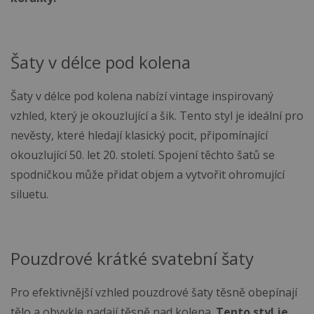
Šaty v délce pod kolena
Šaty v délce pod kolena nabízí vintage inspirovaný
vzhled, který je okouzlující a šik. Tento styl je ideální pro
nevěsty, které hledají klasický pocit, připomínající
okouzlující 50. let 20. století. Spojení těchto šatů se
spodničkou může přidat objem a vytvořit ohromující
siluetu.
Pouzdrové krátké svatební šaty
Pro efektivnější vzhled pouzdrové šaty těsně obepínají
tělo a obvykle padají těsně nad kolena.
Tento styl je