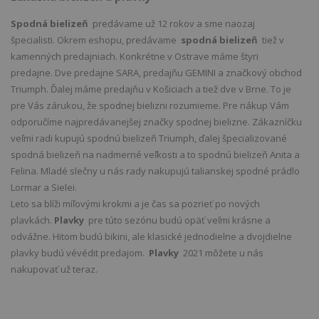
Spodná bielizeň
predávame už 12 rokov a sme naozaj
špecialisti. Okrem eshopu, predávame
spodná bielizeň
tiež v
kamenných predajniach. Konkrétne v Ostrave máme štyri
predajne. Dve predajne SARA, predajňu GEMINI a značkový obchod
Triumph. Ďalej máme predajňu v Košiciach a tiež dve v Brne. To je
pre Vás zárukou, že spodnej bielizni rozumieme. Pre nákup Vám
odporučíme najpredávanejšej značky spodnej bielizne. Zákazníčku
veľmi radi kupujú spodnú bielizeň Triumph, ďalej špecializované
spodná bielizeň na nadmerné veľkosti a to spodnú bielizeň Anita a
Felina. Mladé slečny u nás rady nakupujú talianskej spodné prádlo
Lormar a Sielei.
Leto sa blíži míľovými krokmi a je čas sa pozrieť po nových
plavkách.
Plavky
pre túto sezónu budú opäť veľmi krásne a
odvážne. Hitom budú bikini, ale klasické jednodielne a dvojdielne
plavky budú vévédit predajom.
Plavky
2021 môžete u nás
nakupovať už teraz.