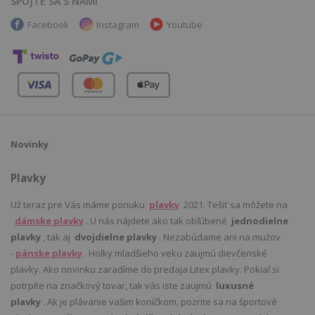
SPOJTE SA S NAMI
Facebook
Instagram
Youtube
Novinky
Plavky
Už teraz pre Vás máme ponuku
plavky
2021. Tešiť sa môžete na
dámske plavky
. U nás nájdete ako tak obľúbené
jednodielne
plavky
, tak aj
dvojdielne plavky
. Nezabúdame ani na mužov
-
pánske plavky
. Holky mladšieho veku zaujmú dievčenské
plavky. Ako novinku zaradíme do predaja Litex plavky. Pokiaľ si
potrpíte na značkový tovar, tak vás iste zaujmú
luxusné
plavky
. Ak je plávanie vašim koníčkom, pozrite sa na športové