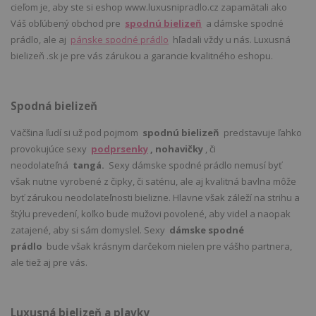
cieľom je, aby ste si eshop www.luxusnipradlo.cz zapamätali ako
Váš obľúbený obchod pre
spodnú bielizeň
a dámske spodné
prádlo, ale aj
pánske spodné prádlo
hľadali vždy u nás. Luxusná
bielizeň .sk je pre vás zárukou a garancie kvalitného eshopu.
Spodná bielizeň
Väčšina ľudí si už pod pojmom
spodnú bielizeň
predstavuje ľahko
provokujúce sexy
podprsenky
, nohavičky
, či
neodolateľná
tangá.
Sexy dámske spodné prádlo nemusí byť
však nutne vyrobené z čipky, či saténu, ale aj kvalitná bavlna môže
byť zárukou neodolateľnosti bielizne. Hlavne však záleží na strihu a
štýlu prevedení, koľko bude mužovi povolené, aby videl a naopak
zatajené, aby si sám domyslel. Sexy
dámske spodné
prádlo
bude však krásnym darčekom nielen pre vášho partnera,
ale tiež aj pre vás.
Luxusná bielizeň a plavky