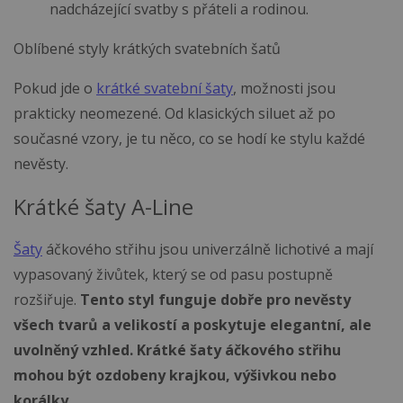
nadcházející svatby s přáteli a rodinou.
Oblíbené styly krátkých svatebních šatů
Pokud jde o
krátké svatební šaty
, možnosti jsou
prakticky neomezené. Od klasických siluet až po
současné vzory, je tu něco, co se hodí ke stylu každé
nevěsty.
Krátké šaty A-Line
Šaty
áčkového střihu jsou univerzálně lichotivé a mají
vypasovaný živůtek, který se od pasu postupně
rozšiřuje.
Tento styl funguje dobře pro nevěsty
všech tvarů a velikostí a poskytuje elegantní, ale
uvolněný vzhled. Krátké šaty áčkového střihu
mohou být ozdobeny krajkou, výšivkou nebo
korálky.