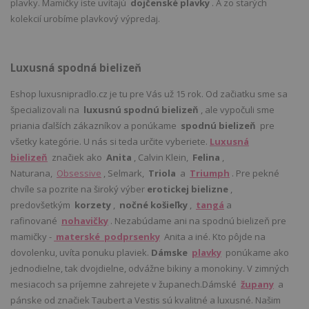
plavky. Mamičky iste uvítajú
dojčenské plavky
. A zo starých
kolekcií urobíme plavkový výpredaj.
Luxusná spodná bielizeň
Eshop luxusnipradlo.cz je tu pre Vás už 15 rok. Od začiatku sme sa
špecializovali na
luxusnú spodnú bielizeň
, ale vypočuli sme
priania ďalších zákazníkov a ponúkame
spodnú bielizeň
pre
všetky kategórie. U nás si teda určite vyberiete.
Luxusná
bielizeň
značiek ako
Anita
, Calvin Klein,
Felina
,
Naturana,
Obsessive
, Selmark,
Triola
a
Triumph
. Pre pekné
chvíle sa pozrite na široký výber
erotickej bielizne
,
predovšetkým
korzety
,
nočné košieľky
,
tangá
a
rafinované
nohavičky
. Nezabúdame ani na spodnú bielizeň pre
mamičky -
materské podprsenky
Anita a iné. Kto pôjde na
dovolenku, uvíta ponuku plaviek.
Dámske
plavky
ponúkame ako
jednodielne, tak dvojdielne, odvážne bikiny a monokiny. V zimných
mesiacoch sa príjemne zahrejete v županech.Dámské
župany
a
pánske od značiek Taubert a Vestis sú kvalitné a luxusné. Našim