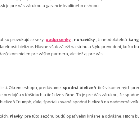
 .sk je pre vás zárukou a garancie kvalitného eshopu.
ľahko provokujúce sexy
podprsenky
, nohavičky
, či neodolateľná
tang
lateľnosti bielizne. Hlavne však záleží na strihu a štýlu prevedení, koľko
rčekom nielen pre vášho partnera, ale tiež aj pre vás.
alisti. Okrem eshopu, predávame
spodná bielizeň
tiež v kamenných pred
predajňu v Košiciach a tiež dve v Brne. To je pre Vás zárukou, že spod
ielizeň Triumph, ďalej špecializované spodná bielizeň na nadmerné veľkos
vkách.
Plavky
pre túto sezónu budú opäť veľmi krásne a odvážne. Hitom budú