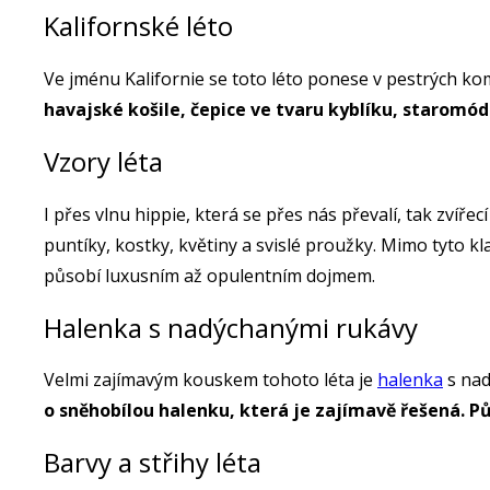
Kalifornské léto
Ve jménu Kalifornie se toto léto ponese v pestrých ko
havajské košile, čepice ve tvaru kyblíku, staromód
Vzory léta
I přes vlnu hippie, která se přes nás převalí, tak zvíř
puntíky, kostky, květiny a svislé proužky. Mimo tyto kla
působí luxusním až opulentním dojmem.
Halenka s nadýchanými rukávy
Velmi zajímavým kouskem tohoto léta je
halenka
s nad
o sněhobílou halenku, která je zajímavě řešená. P
Barvy a střihy léta