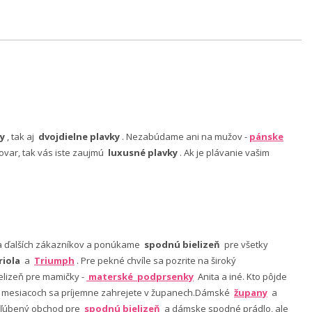
y
, tak aj
dvojdielne plavky
. Nezabúdame ani na mužov -
pánske
ovar, tak vás iste zaujmú
luxusné plavky
. Ak je plávanie vašim
nia ďalších zákazníkov a ponúkame
spodnú bielizeň
pre všetky
riola
a
Triumph
. Pre pekné chvíle sa pozrite na široký
lizeň pre mamičky -
materské podprsenky
Anita a iné. Kto pôjde
ch mesiacoch sa príjemne zahrejete v županech.Dámské
župany
a
 obľúbený obchod pre
spodnú bielizeň
a dámske spodné prádlo, ale