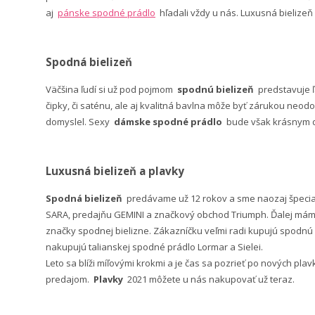
aj
pánske spodné prádlo
hľadali vždy u nás. Luxusná bielizeň
Spodná bielizeň
Väčšina ľudí si už pod pojmom
spodnú bielizeň
predstavuje 
čipky, či saténu, ale aj kvalitná bavlna môže byť zárukou neodo
domyslel. Sexy
dámske spodné prádlo
bude však krásnym da
Luxusná bielizeň a plavky
Spodná bielizeň
predávame už 12 rokov a sme naozaj špeci
SARA, predajňu GEMINI a značkový obchod Triumph. Ďalej máme 
značky spodnej bielizne. Zákazníčku veľmi radi kupujú spodnú b
nakupujú talianskej spodné prádlo Lormar a Sielei.
Leto sa blíži míľovými krokmi a je čas sa pozrieť po nových pla
predajom.
Plavky
2021 môžete u nás nakupovať už teraz.