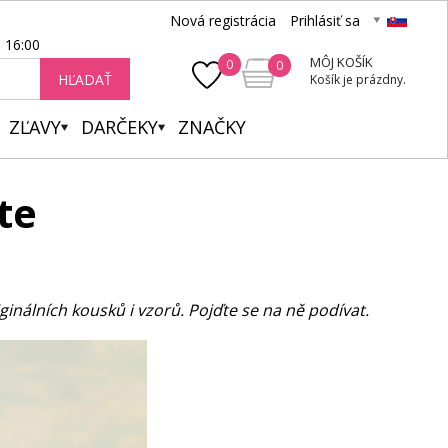
Nová registrácia
Prihlásiť sa
- 16:00
MÔJ KOŠÍK
0
0
HĽADAŤ
Košík je prázdny.
ZĽAVY
DARČEKY
ZNAČKY
te
iginálních kousků i vzorů. Pojďte se na ně podívat.