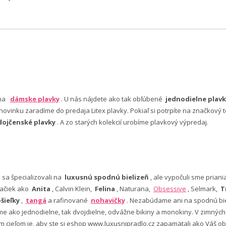
 na
dámske plavky
. U nás nájdete ako tak obľúbené
jednodielne plavk
ovinku zaradíme do predaja Litex plavky. Pokiaľ si potrpíte na značkový t
dojčenské plavky
. A zo starých kolekcií urobíme plavkový výpredaj.
e sa špecializovali na
luxusnú spodnú bielizeň
, ale vypočuli sme pria
ačiek ako
Anita
, Calvin Klein,
Felina
, Naturana,
Obsessive
, Selmark,
T
šieľky
,
tangá
a rafinované
nohavičky
. Nezabúdame ani na spodnú bie
 ako jednodielne, tak dvojdielne, odvážne bikiny a monokiny. V zimný
šim cieľom je, aby ste si eshop www.luxusnipradlo.cz zapamätali ako Váš