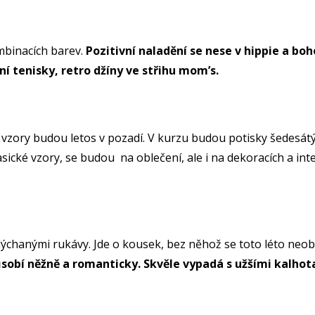
mbinacích barev.
Pozitivní naladění se nese v hippie a bo
ní tenisky, retro džíny ve střihu mom’s.
ecí vzory budou letos v pozadí. V kurzu budou potisky šedesát
sické vzory, se budou na oblečení, ale i na dekoracích a inter
ýchanými rukávy. Jde o kousek, bez něhož se toto léto neo
ůsobí něžně a romanticky. Skvěle vypadá s užšími kalho