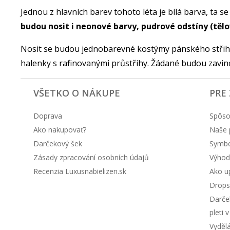
Jednou z hlavních barev tohoto léta je bílá barva, ta
budou nosit i neonové barvy, pudrové odstíny (těl
Nosit se budou jednobarevné kostýmy pánského střihu
halenky s rafinovanými průstřihy. Žádané budou zavino
VŠETKO O NÁKUPE
PRE
Doprava
Spôso
Ako nakupovať?
Naše 
Darčekový šek
Symbol
Zásady zpracování osobních údajů
Výhod
Recenzia Luxusnabielizen.sk
Ako up
Drops
Darče
pleti 
Vyděl