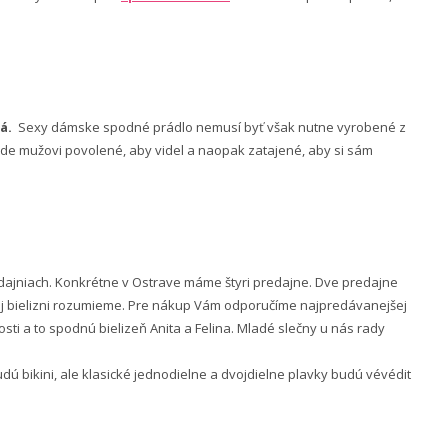
á.
Sexy dámske spodné prádlo nemusí byť však nutne vyrobené z
 bude mužovi povolené, aby videl a naopak zatajené, aby si sám
ajniach. Konkrétne v Ostrave máme štyri predajne. Dve predajne
nej bielizni rozumieme. Pre nákup Vám odporučíme najpredávanejšej
ti a to spodnú bielizeň Anita a Felina. Mladé slečny u nás rady
 bikini, ale klasické jednodielne a dvojdielne plavky budú vévédit