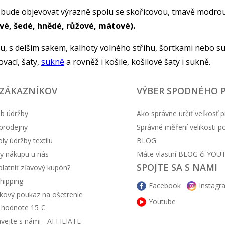
 se bude objevovat výrazně spolu se skořicovou, tmavě modrou
ové, šedé, hnědé, růžové, mátové).
, s delším sakem, kalhoty volného střihu, šortkami nebo s
vací, šaty,
sukně
a rovněž i košile, košilové šaty i sukně.
 ZÁKAZNÍKOV
VÝBER SPODNÉHO 
b údržby
Ako správne určiť veľkosť p
prodejny
Správné měření velikosti 
y údržby textilu
BLOG
y nákupu u nás
Máte vlastní BLOG či YOU
SPOJTE SA S NAMI
latniť zľavový kupón?
hipping
Facebook
Instagr
kový poukaz na ošetrenie
Youtube
v hodnote 15 €
ávejte s námi - AFFILIATE