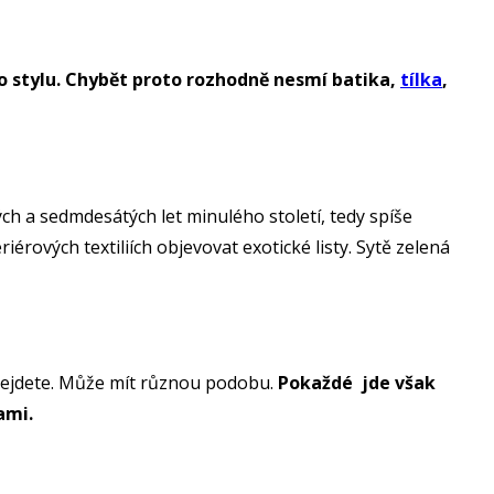
ho stylu. Chybět proto rozhodně nesmí batika,
tílka
,
ých a sedmdesátých let minulého století, tedy spíše
iérových textiliích objevovat exotické listy. Sytě zelená
bejdete. Může mít různou podobu.
Pokaždé jde však
tami.