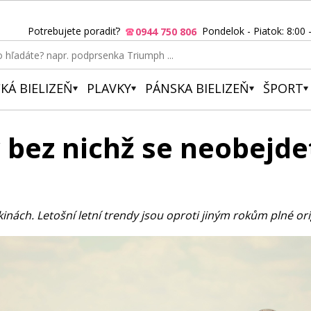
Potrebujete poradiť?
Pondelok - Piatok: 8:00 
0944 750 806
KÁ BIELIZEŇ
PLAVKY
PÁNSKA BIELIZEŇ
ŠPORT
y bez nichž se neobejde
kinách. Letošní letní trendy jsou oproti jiným rokům plné or