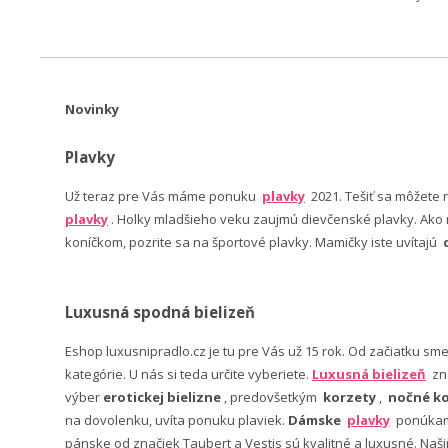
Novinky
Plavky
Už teraz pre Vás máme ponuku
plavky
2021. Tešiť sa môžete
plavky
. Holky mladšieho veku zaujmú dievčenské plavky. Ako n
koníčkom, pozrite sa na športové plavky. Mamičky iste uvítajú
Luxusná spodná bielizeň
Eshop luxusnipradlo.cz je tu pre Vás už 15 rok. Od začiatku sm
kategórie. U nás si teda určite vyberiete.
Luxusná bielizeň
zn
výber
erotickej bielizne
, predovšetkým
korzety
,
nočné ko
na dovolenku, uvíta ponuku plaviek.
Dámske
plavky
ponúkame
pánske od značiek Taubert a Vestis sú kvalitné a luxusné. Na