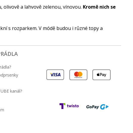
, olivově a lahvově zelenou, vínovou.
Kromě nich se
ukní s rozparkem. V módě budou i různé topy a
PRÁDLA
rádla?
podprsenky
TUBE kanál?
am