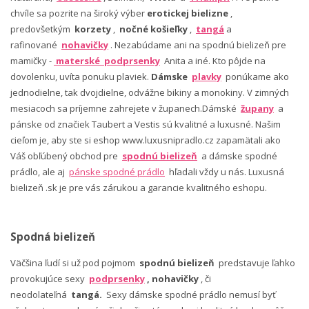
chvíle sa pozrite na široký výber
erotickej bielizne
,
predovšetkým
korzety
,
nočné košieľky
,
tangá
a
rafinované
nohavičky
. Nezabúdame ani na spodnú bielizeň pre
mamičky -
materské podprsenky
Anita a iné. Kto pôjde na
dovolenku, uvíta ponuku plaviek.
Dámske
plavky
ponúkame ako
jednodielne, tak dvojdielne, odvážne bikiny a monokiny. V zimných
mesiacoch sa príjemne zahrejete v županech.Dámské
župany
a
pánske od značiek Taubert a Vestis sú kvalitné a luxusné. Našim
cieľom je, aby ste si eshop www.luxusnipradlo.cz zapamätali ako
Váš obľúbený obchod pre
spodnú bielizeň
a dámske spodné
prádlo, ale aj
pánske spodné prádlo
hľadali vždy u nás. Luxusná
bielizeň .sk je pre vás zárukou a garancie kvalitného eshopu.
Spodná bielizeň
Väčšina ľudí si už pod pojmom
spodnú bielizeň
predstavuje ľahko
provokujúce sexy
podprsenky
, nohavičky
, či
neodolateľná
tangá.
Sexy dámske spodné prádlo nemusí byť