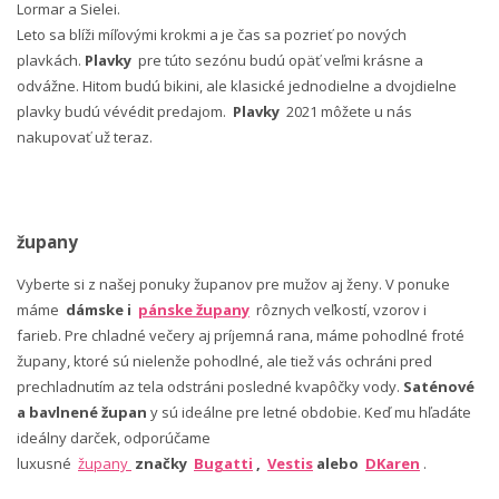
Lormar a Sielei.
Leto sa blíži míľovými krokmi a je čas sa pozrieť po nových
plavkách.
Plavky
pre túto sezónu budú opäť veľmi krásne a
odvážne. Hitom budú bikini, ale klasické jednodielne a dvojdielne
plavky budú vévédit predajom.
Plavky
2021 môžete u nás
nakupovať už teraz.
župany
Vyberte si z našej ponuky županov pre mužov aj ženy. V ponuke
máme
dámske i
pánske župany
rôznych veľkostí, vzorov i
farieb. Pre chladné večery aj príjemná rana, máme pohodlné froté
župany, ktoré sú nielenže pohodlné, ale tiež vás ochráni pred
prechladnutím az tela odstráni posledné kvapôčky vody.
Saténové
a bavlnené župan
y sú ideálne pre letné obdobie. Keď mu hľadáte
ideálny darček, odporúčame
luxusné
župany
značky
Bugatti
,
Vestis
alebo
DKaren
.