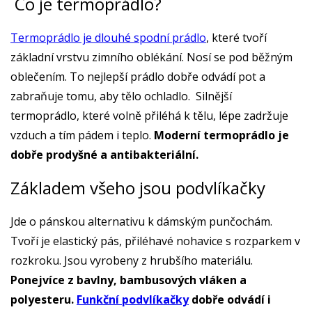
Co je termoprádlo?
Termoprádlo je dlouhé spodní prádlo
, které tvoří
základní vrstvu zimního oblékání. Nosí se pod běžným
oblečením. To nejlepší prádlo dobře odvádí pot a
zabraňuje tomu, aby tělo ochladlo. Silnější
termoprádlo, které volně přiléhá k tělu, lépe zadržuje
vzduch a tím pádem i teplo.
Moderní termoprádlo je
dobře prodyšné a antibakteriální.
Základem všeho jsou podvlíkačky
Jde o pánskou alternativu k dámským punčochám.
Tvoří je elastický pás, přiléhavé nohavice s rozparkem v
rozkroku. Jsou vyrobeny z hrubšího materiálu.
Ponejvíce z bavlny, bambusových vláken a
polyesteru.
Funkční podvlíkačky
dobře odvádí i