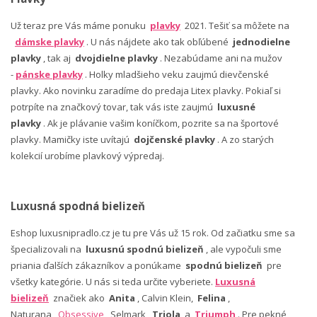
Už teraz pre Vás máme ponuku
plavky
2021. Tešiť sa môžete na
dámske plavky
. U nás nájdete ako tak obľúbené
jednodielne
plavky
, tak aj
dvojdielne plavky
. Nezabúdame ani na mužov
-
pánske plavky
. Holky mladšieho veku zaujmú dievčenské
plavky. Ako novinku zaradíme do predaja Litex plavky. Pokiaľ si
potrpíte na značkový tovar, tak vás iste zaujmú
luxusné
plavky
. Ak je plávanie vašim koníčkom, pozrite sa na športové
plavky. Mamičky iste uvítajú
dojčenské plavky
. A zo starých
kolekcií urobíme plavkový výpredaj.
Luxusná spodná bielizeň
Eshop luxusnipradlo.cz je tu pre Vás už 15 rok. Od začiatku sme sa
špecializovali na
luxusnú spodnú bielizeň
, ale vypočuli sme
priania ďalších zákazníkov a ponúkame
spodnú bielizeň
pre
všetky kategórie. U nás si teda určite vyberiete.
Luxusná
bielizeň
značiek ako
Anita
, Calvin Klein,
Felina
,
Naturana,
Obsessive
, Selmark,
Triola
a
Triumph
. Pre pekné