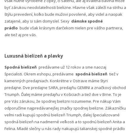
však nutne vyrobené z čipky, či saténu, ale aj kvalitná bavlna môže
byť zárukou neodolateľnosti bielizne. Hlavne však záleží na strihu a
štýlu prevedení, koľko bude mužovi povolené, aby videl a naopak
zatajené, aby si sám domyslel. Sexy
dámske spodné
prádlo
bude však krásnym darčekom nielen pre vášho partnera,
ale tiež aj pre vás.
Luxusná bielizeň a plavky
Spodná bielizeň
predávame už 12 rokov a sme naozaj
špecialisti. Okrem eshopu, predávame
spodná bielizeň
tiež v
kamenných predajniach. Konkrétne v Ostrave máme štyri
predajne. Dve predajne SARA, predajňu GEMINI a značkový obchod
Triumph. Ďalej máme predajňu v Košiciach a tiež dve v Brne. To je
pre Vás zárukou, že spodnej bielizni rozumieme. Pre nákup Vám
odporučíme najpredávanejšej značky spodnej bielizne. Zákazníčku
veľmi radi kupujú spodnú bielizeň Triumph, ďalej špecializované
spodná bielizeň na nadmerné veľkosti a to spodnú bielizeň Anita a
Felina. Mladé slečny u nás rady nakupujú talianskej spodné prádlo