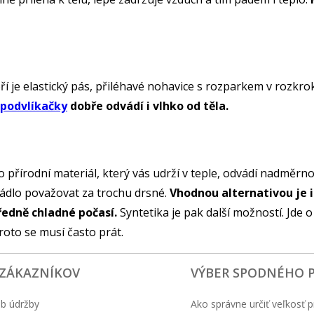
 je elastický pás, přiléhavé nohavice s rozparkem v rozkro
 podvlíkačky
dobře odvádí i vlhko od těla.
 o přírodní materiál, který vás udrží v teple, odvádí nadměrn
rádlo považovat za trochu drsné.
Vhodnou alternativou je i
ředně chladné počasí.
Syntetika je pak další možností. Jde 
roto se musí často prát.
 ZÁKAZNÍKOV
VÝBER SPODNÉHO 
b údržby
Ako správne určiť veľkosť p