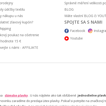
prodejny
Správné měření velikosti 
y údržby textilu
BLOG
y nákupu u nás
Máte vlastní BLOG či YOU
SPOJTE SA S NAMI
latniť zľavový kupón?
hipping
Facebook
Instagr
kový poukaz na ošetrenie
Youtube
v hodnote 15 €
ávejte s námi - AFFILIATE
 na
dámske plavky
. U nás nájdete ako tak obľúbené
jednodielne plavk
ovinku zaradíme do predaja Litex plavky. Pokiaľ si potrpíte na značkový t