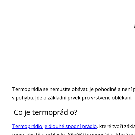
Termoprádla se nemusíte obávat. Je pohodlné a není pr
v pohybu. Jde o základní prvek pro vrstvené oblékání.
Co je termoprádlo?
Termoprádlo je dlouhé spodní prádlo
, které tvoří zá
tomu, aby tělo ochladlo. Silnější termoprádlo, které vo