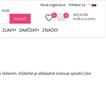
Nová registrácia
Prihlásiť sa
- 16:00
MÔJ KOŠÍK
0
0
HĽADAŤ
Košík je prázdny.
ZĽAVY
DARČEKY
ZNAČKY
řešením. Důležité je důkladně izolovat spodní část