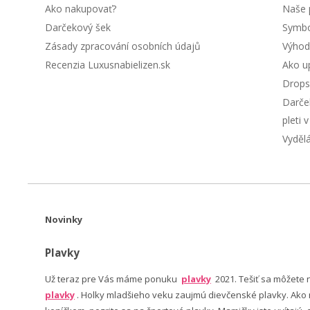
Ako nakupovať?
Naše 
Darčekový šek
Symbol
Zásady zpracování osobních údajů
Výhod
Recenzia Luxusnabielizen.sk
Ako up
Drops
Darče
pleti 
Vyděl
Novinky
Plavky
Už teraz pre Vás máme ponuku
plavky
2021. Tešiť sa môžete
plavky
. Holky mladšieho veku zaujmú dievčenské plavky. Ako n