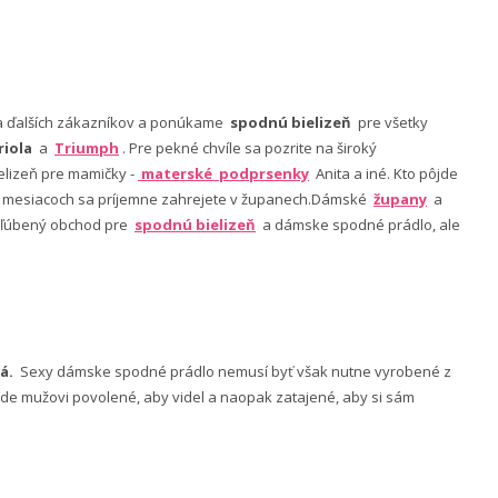
nia ďalších zákazníkov a ponúkame
spodnú bielizeň
pre všetky
riola
a
Triumph
. Pre pekné chvíle sa pozrite na široký
lizeň pre mamičky -
materské podprsenky
Anita a iné. Kto pôjde
ch mesiacoch sa príjemne zahrejete v županech.Dámské
župany
a
 obľúbený obchod pre
spodnú bielizeň
a dámske spodné prádlo, ale
á.
Sexy dámske spodné prádlo nemusí byť však nutne vyrobené z
 bude mužovi povolené, aby videl a naopak zatajené, aby si sám