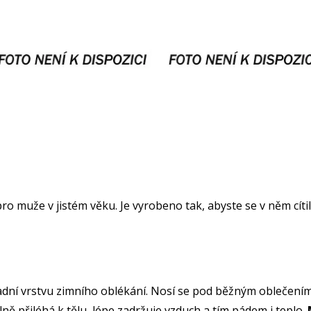
o muže v jistém věku. Je vyrobeno tak, abyste se v něm cít
kladní vrstvu zimního oblékání. Nosí se pod běžným oblečení
lně přiléhá k tělu, lépe zadržuje vzduch a tím pádem i teplo.