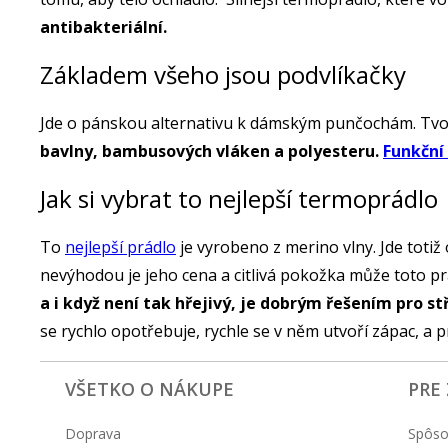
antibakteriální.
Základem všeho jsou podvlíkačky
Jde o pánskou alternativu k dámským punčochám. Tvoří
bavlny, bambusových vláken a polyesteru.
Funkční
Jak si vybrat to nejlepší termoprádlo
To
nejlepší prádlo
je vyrobeno z merino vlny. Jde totiž
nevýhodou je jeho cena a citlivá pokožka může toto p
a i když není tak hřejivý, je dobrým řešením pro st
se rychlo opotřebuje, rychle se v něm utvoří zápac, a p
VŠETKO O NÁKUPE
PRE
Doprava
Spôso