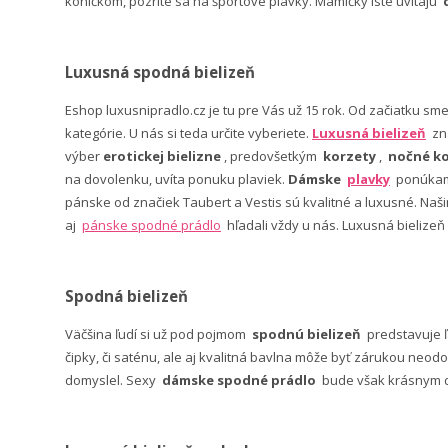
koníčkom, pozrite sa na športové plavky. Mamičky iste uvítajú
Luxusná spodná bielizeň
Eshop luxusnipradlo.cz je tu pre Vás už 15 rok. Od začiatku sm
kategórie. U nás si teda určite vyberiete.
Luxusná bielizeň
zn
výber
erotickej bielizne
, predovšetkým
korzety
,
nočné ko
na dovolenku, uvíta ponuku plaviek.
Dámske
plavky
ponúkame
pánske od značiek Taubert a Vestis sú kvalitné a luxusné. Na
aj
pánske spodné prádlo
hľadali vždy u nás. Luxusná bielizeň
Spodná bielizeň
Väčšina ľudí si už pod pojmom
spodnú bielizeň
predstavuje 
čipky, či saténu, ale aj kvalitná bavlna môže byť zárukou neodo
domyslel. Sexy
dámske spodné prádlo
bude však krásnym da