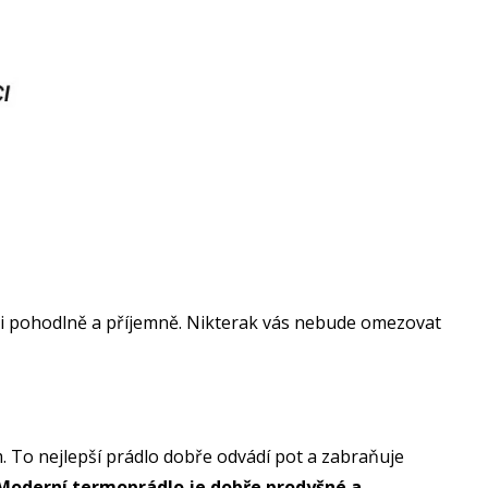
ili pohodlně a příjemně. Nikterak vás nebude omezovat
m. To nejlepší prádlo dobře odvádí pot a zabraňuje
Moderní termoprádlo je dobře prodyšné a