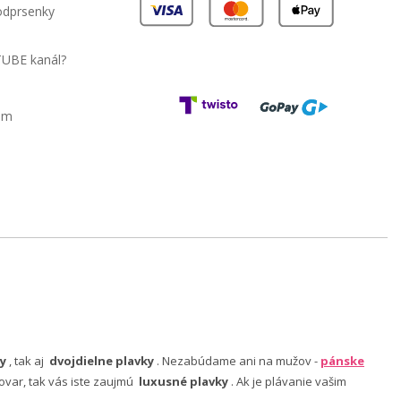
podprsenky
TUBE kanál?
am
y
, tak aj
dvojdielne plavky
. Nezabúdame ani na mužov -
pánske
ovar, tak vás iste zaujmú
luxusné plavky
. Ak je plávanie vašim