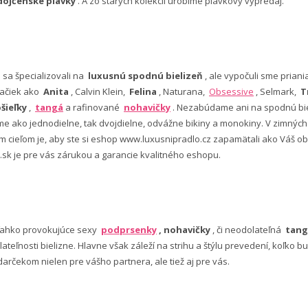
dojčenské plavky
. A zo starých kolekcií urobíme plavkový výpredaj.
e sa špecializovali na
luxusnú spodnú bielizeň
, ale vypočuli sme pria
ačiek ako
Anita
, Calvin Klein,
Felina
, Naturana,
Obsessive
, Selmark,
T
šieľky
,
tangá
a rafinované
nohavičky
. Nezabúdame ani na spodnú bie
 ako jednodielne, tak dvojdielne, odvážne bikiny a monokiny. V zimný
šim cieľom je, aby ste si eshop www.luxusnipradlo.cz zapamätali ako Váš
 .sk je pre vás zárukou a garancie kvalitného eshopu.
ľahko provokujúce sexy
podprsenky
, nohavičky
, či neodolateľná
tang
lateľnosti bielizne. Hlavne však záleží na strihu a štýlu prevedení, koľko
rčekom nielen pre vášho partnera, ale tiež aj pre vás.