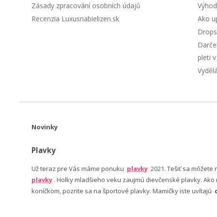
Zásady zpracování osobních údajů
Výhod
Recenzia Luxusnabielizen.sk
Ako up
Drops
Darče
pleti 
Vyděl
Novinky
Plavky
Už teraz pre Vás máme ponuku
plavky
2021. Tešiť sa môžete
plavky
. Holky mladšieho veku zaujmú dievčenské plavky. Ako n
koníčkom, pozrite sa na športové plavky. Mamičky iste uvítajú