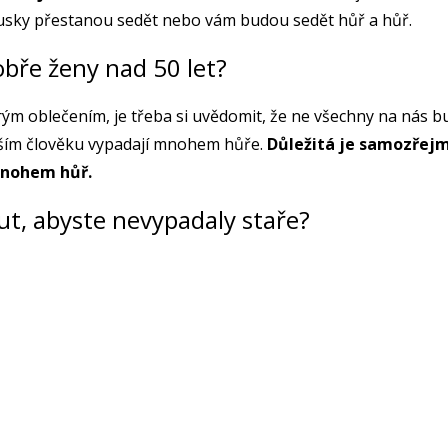
ousky přestanou sedět nebo vám budou sedět hůř a hůř.
obře ženy nad 50 let?
ým oblečením, je třeba si uvědomit, že ne všechny na nás bud
arším člověku vypadají mnohem hůře.
Důležitá je samozřejmě
 mnohem hůř.
ut, abyste nevypadaly staře?