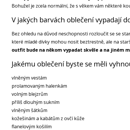
Bohužel je zcela normální, že s věkem vám některé k
V jakých barvách oblečení vypadají d
Bez ohledu na důvod neschopnosti rozloučit se se star
které mladé dívky mohou nosit beztrestně, ale na st
outfit bude na někom vypadat skvěle a na jiném
Jakému oblečení byste se měli vyhno
vlněným vestám
prolamovaným halenkám
volným blejzrům
příliš dlouhým sukním
vlněným šátkům
kožešinám a kabátům z ovčí kůže
flanelovým košilím