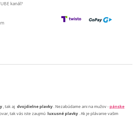
TUBE kanál?
am
y
, tak aj
dvojdielne plavky
. Nezabúdame ani na mužov -
pánske
ovar, tak vás iste zaujmú
luxusné plavky
. Ak je plávanie vašim