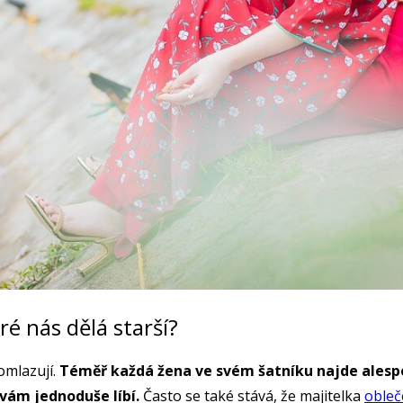
ré nás dělá starší?
 omlazují.
Téměř každá žena ve svém šatníku najde alespoň 
vám jednoduše líbí.
Často se také stává, že majitelka
obleč