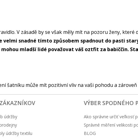
 pravidlo. V zásadě by se však měly mít na pozoru ženy, kte
Je velmi snadné tímto způsobem spadnout do pasti starých
mohou mladší lidé považovat váš oztfit za babiččin. 
žení šatníku může mít pozitivní vliv na vaši pohodu a zároveň
 ZÁKAZNÍKOV
VÝBER SPODNÉHO 
b údržby
Ako správne určiť veľkosť p
prodejny
Správné měření velikosti 
y údržby textilu
BLOG