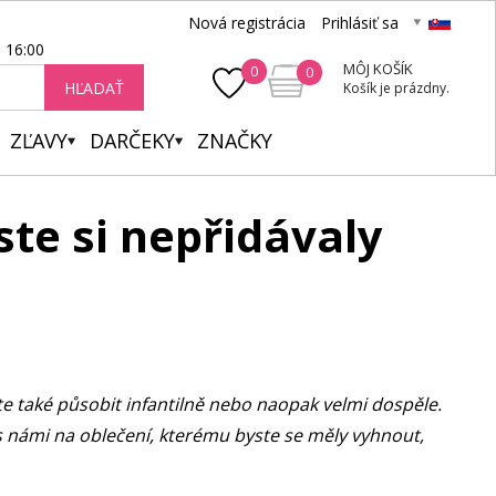
Nová registrácia
Prihlásiť sa
- 16:00
MÔJ KOŠÍK
0
0
HĽADAŤ
Košík je prázdny.
ZĽAVY
DARČEKY
ZNAČKY
ste si nepřidávaly
te také působit infantilně nebo naopak velmi dospěle.
e s námi na oblečení, kterému byste se měly vyhnout,