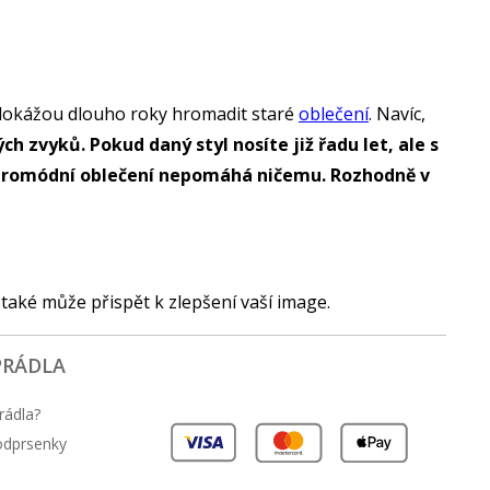
ré dokážou dlouho roky hromadit staré
oblečení
. Navíc,
 zvyků. Pokud daný styl nosíte již řadu let, ale s
Staromódní oblečení nepomáhá ničemu. Rozhodně v
 také může přispět k zlepšení vaší image.
PRÁDLA
rádla?
podprsenky