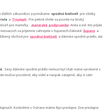
nia ďalších zákazníkov a ponúkame
spodnú bielizeň
pre všetky
riola
a
Triumph
. Pre pekné chvíle sa pozrite na široký
lizeň pre mamičky -
materské podprsenky
Anita a iné. Kto pôjde
ch mesiacoch sa príjemne zahrejete v županech.Dámské
župany
a
 obľúbený obchod pre
spodnú bielizeň
a dámske spodné prádlo, ale
á.
Sexy dámske spodné prádlo nemusí byť však nutne vyrobené z
 bude mužovi povolené, aby videl a naopak zatajené, aby si sám
ajniach. Konkrétne v Ostrave máme štyri predajne. Dve predajne