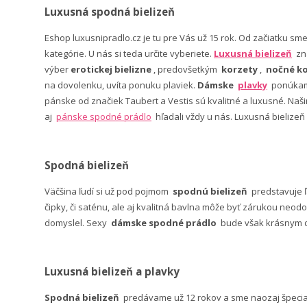
Luxusná spodná bielizeň
Eshop luxusnipradlo.cz je tu pre Vás už 15 rok. Od začiatku sm
kategórie. U nás si teda určite vyberiete.
Luxusná bielizeň
zn
výber
erotickej bielizne
, predovšetkým
korzety
,
nočné ko
na dovolenku, uvíta ponuku plaviek.
Dámske
plavky
ponúkame
pánske od značiek Taubert a Vestis sú kvalitné a luxusné. Na
aj
pánske spodné prádlo
hľadali vždy u nás. Luxusná bielizeň
Spodná bielizeň
Väčšina ľudí si už pod pojmom
spodnú bielizeň
predstavuje 
čipky, či saténu, ale aj kvalitná bavlna môže byť zárukou neodo
domyslel. Sexy
dámske spodné prádlo
bude však krásnym da
Luxusná bielizeň a plavky
Spodná bielizeň
predávame už 12 rokov a sme naozaj špeci