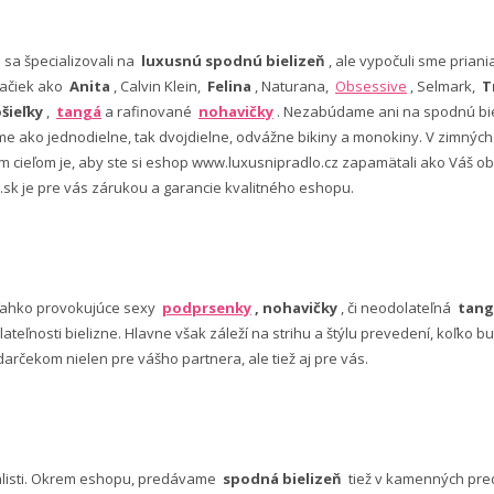
e sa špecializovali na
luxusnú spodnú bielizeň
, ale vypočuli sme pria
ačiek ako
Anita
, Calvin Klein,
Felina
, Naturana,
Obsessive
, Selmark,
T
šieľky
,
tangá
a rafinované
nohavičky
. Nezabúdame ani na spodnú bie
 ako jednodielne, tak dvojdielne, odvážne bikiny a monokiny. V zimný
šim cieľom je, aby ste si eshop www.luxusnipradlo.cz zapamätali ako Váš
 .sk je pre vás zárukou a garancie kvalitného eshopu.
ľahko provokujúce sexy
podprsenky
, nohavičky
, či neodolateľná
tang
lateľnosti bielizne. Hlavne však záleží na strihu a štýlu prevedení, koľko
rčekom nielen pre vášho partnera, ale tiež aj pre vás.
alisti. Okrem eshopu, predávame
spodná bielizeň
tiež v kamenných pred