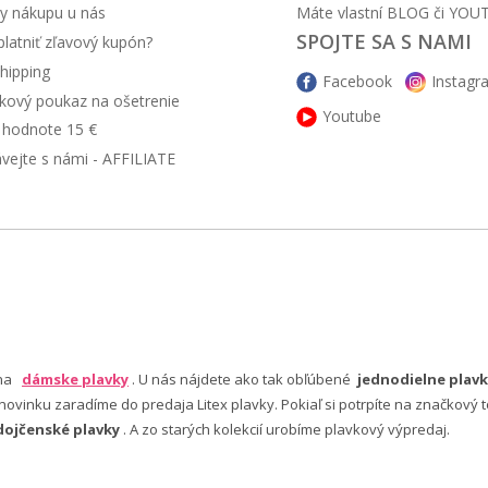
y nákupu u nás
Máte vlastní BLOG či YOU
SPOJTE SA S NAMI
latniť zľavový kupón?
hipping
Facebook
Instagr
kový poukaz na ošetrenie
Youtube
v hodnote 15 €
ávejte s námi - AFFILIATE
 na
dámske plavky
. U nás nájdete ako tak obľúbené
jednodielne plavk
ovinku zaradíme do predaja Litex plavky. Pokiaľ si potrpíte na značkový t
dojčenské plavky
. A zo starých kolekcií urobíme plavkový výpredaj.