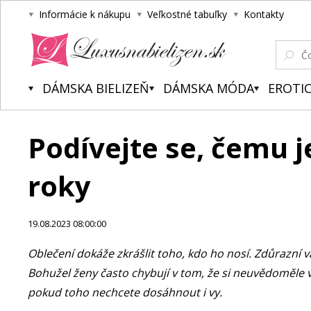
Informácie k nákupu
Veľkostné tabuľky
Kontakty
Luxusnabielizen.sk
DÁMSKA BIELIZEŇ
DÁMSKA MÓDA
EROTIC
Podívejte se, čemu j
roky
19.08.2023 08:00:00
Oblečení dokáže zkrášlit toho, kdo ho nosí. Zdůrazní 
Bohužel ženy často chybují v tom, že si neuvědoměle vy
pokud toho nechcete dosáhnout i vy.