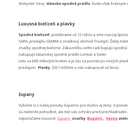
domyslel. Sexy
dámske spodné prádlo
bude však krásnym da
Luxusná bielizeň a plavky
Spodná bielizeň
predávame už 12 rokov a sme naozaj špeci
SARA, predajňu GEMINI a značkový obchod Triumph. Ďalej máme 
značky spodnej bielizne. Zákazníčku veľmi radi kupujú spodnú b
nakupujú talianskej spodné prádlo Lormar a Sielei.
Leto sa blíži míľovými krokmi a je čas sa pozrieť po nových pla
predajom.
Plavky
2021 môžete u nás nakupovať už teraz.
župany
Vyberte si z našej ponuky županov pre mužov aj ženy. V po
sú nielenže pohodlné, ale tiež vás ochráni pred prechladnutím
odporúčame luxusné
župany
značky
Bugatti
,
Vestis
ale