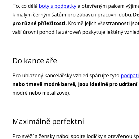
To, co dělá
boty s podpatky
a otevřeným palcem výjimečn
k malým černým šatům pro zábavu i pracovní dobu.
De
pro různé příležitosti.
Kromě jejich všestrannosti jso
vaší úrovni pohodlí a zároveň poskytuje leštěný vzhled
Do kanceláře
Pro uhlazený kancelářský vzhled spárujte tyto
podpat
nebo tmavě modré barvě, jsou ideálně pro udržení
modré nebo metalízové).
Maximálně perfektní
Pro svěží a ženský náboj spojte lodičky s otevřenou šp