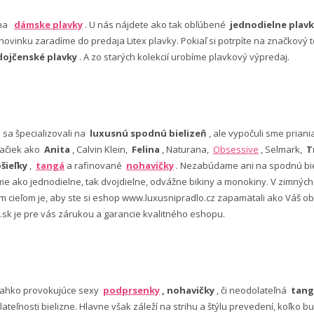
 na
dámske plavky
. U nás nájdete ako tak obľúbené
jednodielne plavk
ovinku zaradíme do predaja Litex plavky. Pokiaľ si potrpíte na značkový t
dojčenské plavky
. A zo starých kolekcií urobíme plavkový výpredaj.
e sa špecializovali na
luxusnú spodnú bielizeň
, ale vypočuli sme pria
ačiek ako
Anita
, Calvin Klein,
Felina
, Naturana,
Obsessive
, Selmark,
T
šieľky
,
tangá
a rafinované
nohavičky
. Nezabúdame ani na spodnú bie
 ako jednodielne, tak dvojdielne, odvážne bikiny a monokiny. V zimný
šim cieľom je, aby ste si eshop www.luxusnipradlo.cz zapamätali ako Váš
 .sk je pre vás zárukou a garancie kvalitného eshopu.
ľahko provokujúce sexy
podprsenky
, nohavičky
, či neodolateľná
tang
lateľnosti bielizne. Hlavne však záleží na strihu a štýlu prevedení, koľko