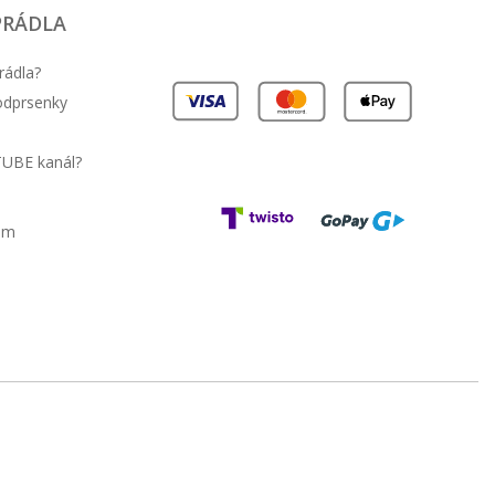
PRÁDLA
rádla?
podprsenky
TUBE kanál?
am