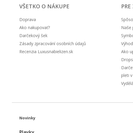
VŠETKO O NÁKUPE
PRE
Doprava
Spôso
Ako nakupovať?
Naše 
Darčekový šek
Symbol
Zásady zpracování osobních údajů
Výhod
Recenzia Luxusnabielizen.sk
Ako up
Drops
Darče
pleti 
Vyděl
Novinky
Plavky