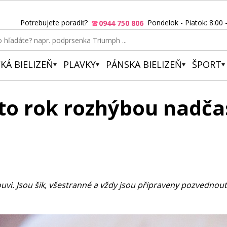
Potrebujete poradiť?
Pondelok - Piatok: 8:00 
0944 750 806
KÁ BIELIZEŇ
PLAVKY
PÁNSKA BIELIZEŇ
ŠPORT
ento rok rozhýbou nadč
. Jsou šik, všestranné a vždy jsou připraveny pozvednout j