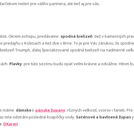
rčekom nielen pre vášho partnera, ale tiež aj pre vás.
alisti. Okrem eshopu, predávame
spodná bielizeň
tiež v kamenných pred
predajňu v Košiciach a tiež dve v Brne. To je pre Vás zárukou, že spod
ielizeň Triumph, ďalej špecializované spodná bielizeň na nadmerné veľkos
vkách.
Plavky
pre túto sezónu budú opäť veľmi krásne a odvážne. Hitom budú
nuke máme
dámske i
pánske župany
rôznych veľkostí, vzorov i farieb. Pr
 az tela odstráni posledné kvapôčky vody.
Saténové a bavlnené župan
y
bo
DKaren
.