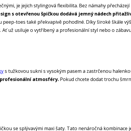
ými, je jejich stylingová flexibilita. Bez námahy přecházejí
sign s otevřenou špičkou dodává jemný nádech přitažlivo
u peep-toes také překvapivě pohodlné. Díky široké škále vý
. Ať už usiluje o vytříbený a profesionální styl nebo o zába
ky
s tužkovou sukni s vysokým pasem a zastrčenou halenko
 profesionální atmosféry.
Pokud chcete dodat trochu šmrncu
ičkou se splývavými maxi šaty. Tato nenáročná kombinace je i