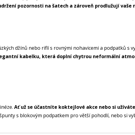
držení pozornosti na šatech a zároveň prodlužují vaše 
zkých džínů nebo riflí s rovnými nohavicemi a podpatků s 
egantní kabelku, která doplní chytrou neformální atmos
inéze.
Ať už se účastníte koktejlové akce nebo si užívá
 špunty s blokovým podpatkem pro větší pohodlí, nebo si vyb