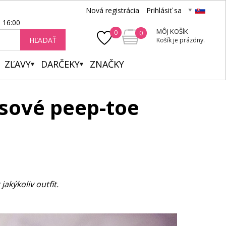
Nová registrácia
Prihlásiť sa
- 16:00
MÔJ KOŠÍK
0
0
HĽADAŤ
Košík je prázdny.
ZĽAVY
DARČEKY
ZNAČKY
asové peep-toe
akýkoliv outfit.