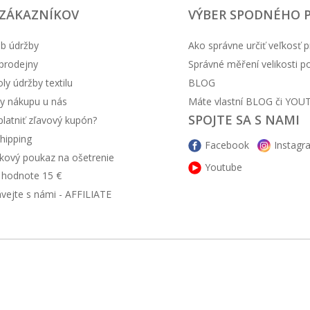
 ZÁKAZNÍKOV
VÝBER SPODNÉHO 
b údržby
Ako správne určiť veľkosť p
prodejny
Správné měření velikosti 
y údržby textilu
BLOG
y nákupu u nás
Máte vlastní BLOG či YOU
SPOJTE SA S NAMI
latniť zľavový kupón?
hipping
Facebook
Instagr
kový poukaz na ošetrenie
Youtube
v hodnote 15 €
ávejte s námi - AFFILIATE