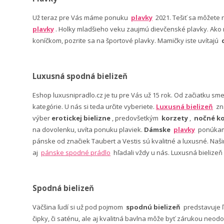
Už teraz pre Vás máme ponuku
plavky
2021. Tešiť sa môžete
plavky
. Holky mladšieho veku zaujmú dievčenské plavky. Ako n
koníčkom, pozrite sa na športové plavky. Mamičky iste uvítajú
Luxusná spodná bielizeň
Eshop luxusnipradlo.cz je tu pre Vás už 15 rok. Od začiatku sm
kategórie. U nás si teda určite vyberiete.
Luxusná bielizeň
zn
výber
erotickej bielizne
, predovšetkým
korzety
,
nočné ko
na dovolenku, uvíta ponuku plaviek.
Dámske
plavky
ponúkame
pánske od značiek Taubert a Vestis sú kvalitné a luxusné. Na
aj
pánske spodné prádlo
hľadali vždy u nás. Luxusná bielizeň
Spodná bielizeň
Väčšina ľudí si už pod pojmom
spodnú bielizeň
predstavuje 
čipky, či saténu, ale aj kvalitná bavlna môže byť zárukou neodo