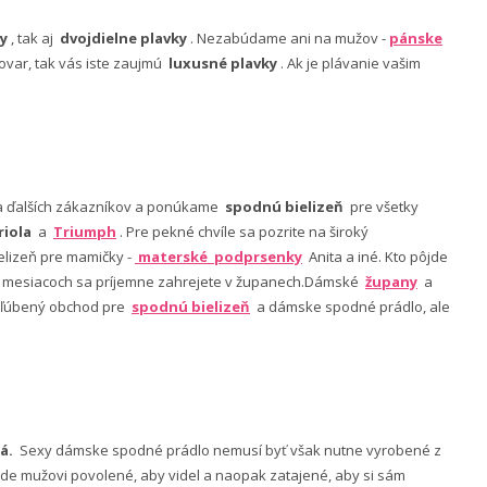
y
, tak aj
dvojdielne plavky
. Nezabúdame ani na mužov -
pánske
ovar, tak vás iste zaujmú
luxusné plavky
. Ak je plávanie vašim
nia ďalších zákazníkov a ponúkame
spodnú bielizeň
pre všetky
riola
a
Triumph
. Pre pekné chvíle sa pozrite na široký
lizeň pre mamičky -
materské podprsenky
Anita a iné. Kto pôjde
ch mesiacoch sa príjemne zahrejete v županech.Dámské
župany
a
 obľúbený obchod pre
spodnú bielizeň
a dámske spodné prádlo, ale
á.
Sexy dámske spodné prádlo nemusí byť však nutne vyrobené z
 bude mužovi povolené, aby videl a naopak zatajené, aby si sám