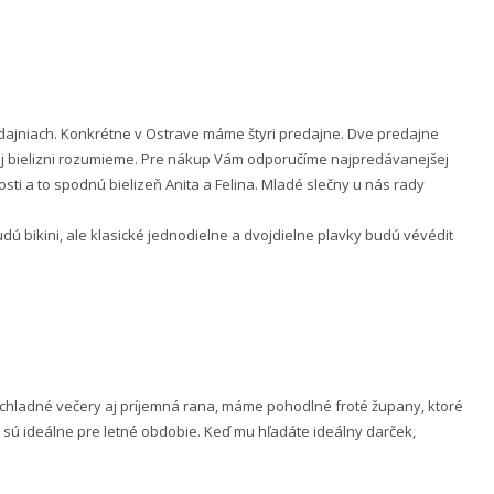
ajniach. Konkrétne v Ostrave máme štyri predajne. Dve predajne
nej bielizni rozumieme. Pre nákup Vám odporučíme najpredávanejšej
ti a to spodnú bielizeň Anita a Felina. Mladé slečny u nás rady
 bikini, ale klasické jednodielne a dvojdielne plavky budú vévédit
e chladné večery aj príjemná rana, máme pohodlné froté župany, ktoré
 sú ideálne pre letné obdobie. Keď mu hľadáte ideálny darček,