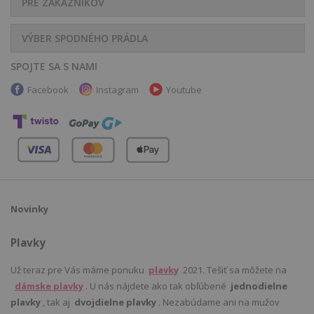
PRE ZÁKAZNÍKOV
VÝBER SPODNÉHO PRÁDLA
SPOJTE SA S NAMI
Facebook
Instagram
Youtube
Novinky
Plavky
Už teraz pre Vás máme ponuku
plavky
2021. Tešiť sa môžete na
dámske plavky
. U nás nájdete ako tak obľúbené
jednodielne
plavky
, tak aj
dvojdielne plavky
. Nezabúdame ani na mužov