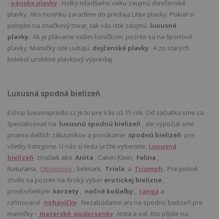
-
pánske plavky
. Holky mladšieho veku zaujmú dievčenské
plavky. Ako novinku zaradíme do predaja Litex plavky. Pokiaľ si
potrpíte na značkový tovar, tak vás iste zaujmú
luxusné
plavky
. Ak je plávanie vašim koníčkom, pozrite sa na športové
plavky. Mamičky iste uvítajú
dojčenské plavky
. A zo starých
kolekcií urobíme plavkový výpredaj.
Luxusná spodná bielizeň
Eshop luxusnipradlo.cz je tu pre Vás už 15 rok. Od začiatku sme sa
špecializovali na
luxusnú spodnú bielizeň
, ale vypočuli sme
priania ďalších zákazníkov a ponúkame
spodnú bielizeň
pre
všetky kategórie. U nás si teda určite vyberiete.
Luxusná
bielizeň
značiek ako
Anita
, Calvin Klein,
Felina
,
Naturana,
Obsessive
, Selmark,
Triola
a
Triumph
. Pre pekné
chvíle sa pozrite na široký výber
erotickej bielizne
,
predovšetkým
korzety
,
nočné košieľky
,
tangá
a
rafinované
nohavičky
. Nezabúdame ani na spodnú bielizeň pre
mamičky -
materské podprsenky
Anita a iné. Kto pôjde na