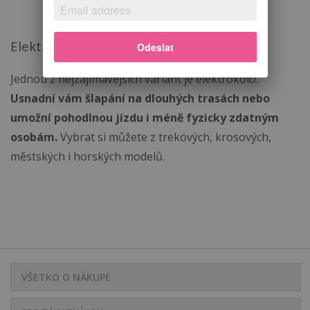
Elektrokolo
Odeslat
Jednou z nejzajímavějších variant je elektrokolo.
Usnadní vám šlapání na dlouhých trasách nebo
umožní pohodlnou jízdu i méně fyzicky zdatným
osobám.
Vybrat si můžete z trekových, krosových,
městských i horských modelů.
VŠETKO O NÁKUPE