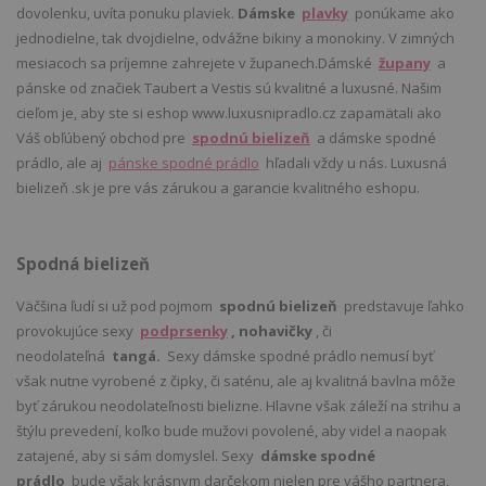
dovolenku, uvíta ponuku plaviek.
Dámske
plavky
ponúkame ako
jednodielne, tak dvojdielne, odvážne bikiny a monokiny. V zimných
mesiacoch sa príjemne zahrejete v županech.Dámské
župany
a
pánske od značiek Taubert a Vestis sú kvalitné a luxusné. Našim
cieľom je, aby ste si eshop www.luxusnipradlo.cz zapamätali ako
Váš obľúbený obchod pre
spodnú bielizeň
a dámske spodné
prádlo, ale aj
pánske spodné prádlo
hľadali vždy u nás. Luxusná
bielizeň .sk je pre vás zárukou a garancie kvalitného eshopu.
Spodná bielizeň
Väčšina ľudí si už pod pojmom
spodnú bielizeň
predstavuje ľahko
provokujúce sexy
podprsenky
, nohavičky
, či
neodolateľná
tangá.
Sexy dámske spodné prádlo nemusí byť
však nutne vyrobené z čipky, či saténu, ale aj kvalitná bavlna môže
byť zárukou neodolateľnosti bielizne. Hlavne však záleží na strihu a
štýlu prevedení, koľko bude mužovi povolené, aby videl a naopak
zatajené, aby si sám domyslel. Sexy
dámske spodné
prádlo
bude však krásnym darčekom nielen pre vášho partnera,