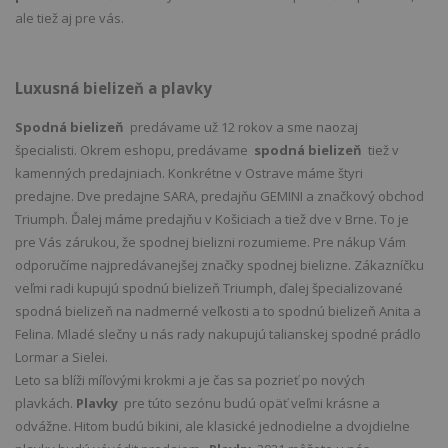
ale tiež aj pre vás.
Luxusná bielizeň a plavky
Spodná bielizeň
predávame už 12 rokov a sme naozaj
špecialisti. Okrem eshopu, predávame
spodná bielizeň
tiež v
kamenných predajniach. Konkrétne v Ostrave máme štyri
predajne. Dve predajne SARA, predajňu GEMINI a značkový obchod
Triumph. Ďalej máme predajňu v Košiciach a tiež dve v Brne. To je
pre Vás zárukou, že spodnej bielizni rozumieme. Pre nákup Vám
odporučíme najpredávanejšej značky spodnej bielizne. Zákazníčku
veľmi radi kupujú spodnú bielizeň Triumph, ďalej špecializované
spodná bielizeň na nadmerné veľkosti a to spodnú bielizeň Anita a
Felina. Mladé slečny u nás rady nakupujú talianskej spodné prádlo
Lormar a Sielei.
Leto sa blíži míľovými krokmi a je čas sa pozrieť po nových
plavkách.
Plavky
pre túto sezónu budú opäť veľmi krásne a
odvážne. Hitom budú bikini, ale klasické jednodielne a dvojdielne