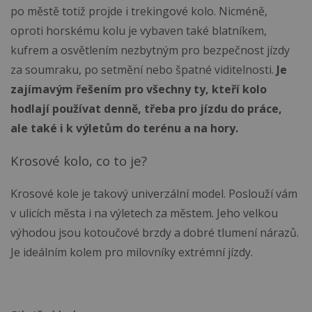
po městě totiž projde i trekingové kolo. Nicméně,
oproti horskému kolu je vybaven také blatníkem,
kufrem a osvětlením nezbytným pro bezpečnost jízdy
za soumraku, po setmění nebo špatné viditelnosti.
Je
zajímavým řešením pro všechny ty, kteří kolo
hodlají používat denně, třeba pro jízdu do práce,
ale také i k výletům do terénu a na hory.
Krosové kolo, co to je?
Krosové kole je takový univerzální model. Poslouží vám
v ulicích města i na výletech za městem. Jeho velkou
výhodou jsou kotoučové brzdy a dobré tlumení nárazů.
Je ideálním kolem pro milovníky extrémní jízdy.