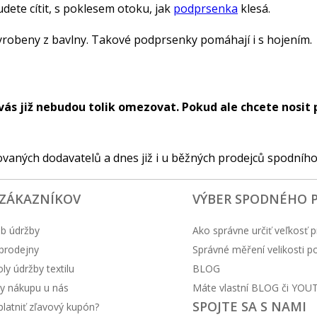
dete cítit, s poklesem otoku, jak
podprsenka
klesá.
vyrobeny z bavlny. Takové podprsenky pomáhají i s hojením.
 vás již nebudou tolik omezovat. Pokud ale chcete nosit 
vaných dodavatelů a dnes již i u běžných prodejců spodního
 ZÁKAZNÍKOV
VÝBER SPODNÉHO 
b údržby
Ako správne určiť veľkosť p
prodejny
Správné měření velikosti 
y údržby textilu
BLOG
y nákupu u nás
Máte vlastní BLOG či YOU
SPOJTE SA S NAMI
latniť zľavový kupón?