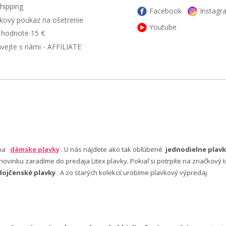
hipping
Facebook
Instagr
kový poukaz na ošetrenie
Youtube
v hodnote 15 €
ávejte s námi - AFFILIATE
 na
dámske plavky
. U nás nájdete ako tak obľúbené
jednodielne plavk
ovinku zaradíme do predaja Litex plavky. Pokiaľ si potrpíte na značkový t
dojčenské plavky
. A zo starých kolekcií urobíme plavkový výpredaj.