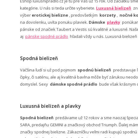
Eshop luxusnipradlo.cz je tu pre Vás už 15 rok. Od začiatku sm
kategórie. U nás si teda určite vyberiete.
Luxusná bielizeň
zn
výber
erotickej bielizne
, predovšetkým
korzety
,
nočné ko
na dovolenku, uvíta ponuku plaviek.
Dámske
plavky
ponúkame
pánske od značiek Taubert a Vestis sú kvalitné a luxusné. Na
aj
pánske spodné prádlo
hľadali vždy u nás. Luxusná bielizeň
Spodná bielizeň
Väčšina ľudí si už pod pojmom
spodnú bielizeň
predstavuje 
čipky, či saténu, ale aj kvalitná bavlna môže byť zárukou neodo
domyslel. Sexy
dámske spodné prádlo
bude však krásnym da
Luxusná bielizeň a plavky
Spodná bielizeň
predávame už 12 rokov a sme naozaj špeci
SARA, predajňu GEMINI a značkový obchod Triumph. Ďalej máme 
značky spodnej bielizne. Zákazníčku veľmi radi kupujú spodnú b