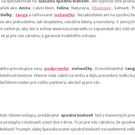
e sa špecializovali na
luxusnú spodnú bielizeň
, ale vypočuli sme pria
ačiek ako
Anita
, Calvin Klein,
Felina
, Naturana,
Obsessive
, Selmark,
T
šieľky
,
tangá
a rafinované
nohavičky
. Nezabúdame ani na spodnú bie
 ako jednodielne, tak dvojdielne, odvážne bikiny a monokiny. V zimný
šim cieľom je, aby ste si eshop www.luxusnipradlo.cz zapamätali ako Váš
 .sk je pre vás zárukou a garancie kvalitného eshopu.
ľahko provokujúce sexy
podprsenky
, nohavičky
, či neodolateľná
tang
lateľnosti bielizne. Hlavne však záleží na strihu a štýlu prevedení, koľko
rčekom nielen pre vášho partnera, ale tiež aj pre vás.
alisti. Okrem eshopu, predávame
spodná bielizeň
tiež v kamenných pred
predajňu v Košiciach a tiež dve v Brne. To je pre Vás zárukou, že spod
ielizeň Triumph, ďalej špecializované spodná bielizeň na nadmerné veľkos