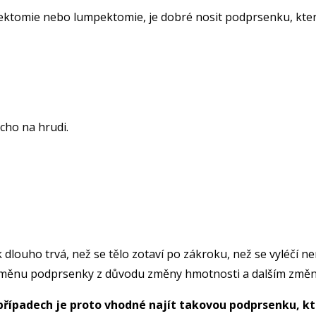
tektomie nebo lumpektomie, je dobré nosit podprsenku, kte
cho na hrudi.
uho trvá, než se tělo zotaví po zákroku, než se vyléčí nervy
změnu podprsenky z důvodu změny hmotnosti a dalším změná
případech je proto vhodné najít takovou podprsenku, kt