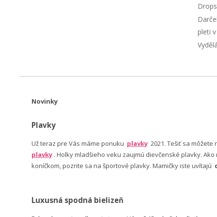
Drops
Darče
pleti 
Vyděl
Novinky
Plavky
Už teraz pre Vás máme ponuku
plavky
2021. Tešiť sa môžete
plavky
. Holky mladšieho veku zaujmú dievčenské plavky. Ako n
koníčkom, pozrite sa na športové plavky. Mamičky iste uvítajú
Luxusná spodná bielizeň