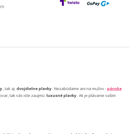
am
y
, tak aj
dvojdielne plavky
. Nezabúdame ani na mužov -
pánske
ovar, tak vás iste zaujmú
luxusné plavky
. Ak je plávanie vašim