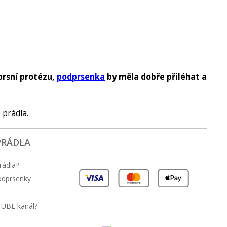
prsní protézu,
podprsenka
by měla dobře přiléhat a
 prádla.
PRÁDLA
rádla?
podprsenky
TUBE kanál?