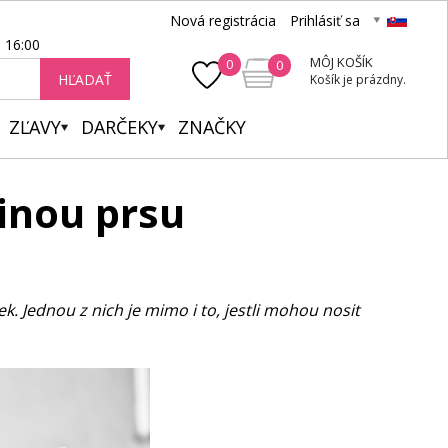
Nová registrácia
Prihlásiť sa
- 16:00
MÔJ KOŠÍK
0
0
HĽADAŤ
Košík je prázdny.
ZĽAVY
DARČEKY
ZNAČKY
vinou prsu
. Jednou z nich je mimo i to, jestli mohou nosit