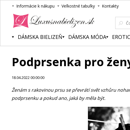
Informácie k nákupu
Veľkostné tabuľky
Kontakty
Luxusnabielizen.sk
DÁMSKA BIELIZEŇ
DÁMSKA MÓDA
EROTIC
Podprsenka pro ženy
18.04.2022 00:00:00
Ženám s rakovinou prsu se převrátí svět vzhůru nohama
podprsenku a pokud ano, jaká by měla být.