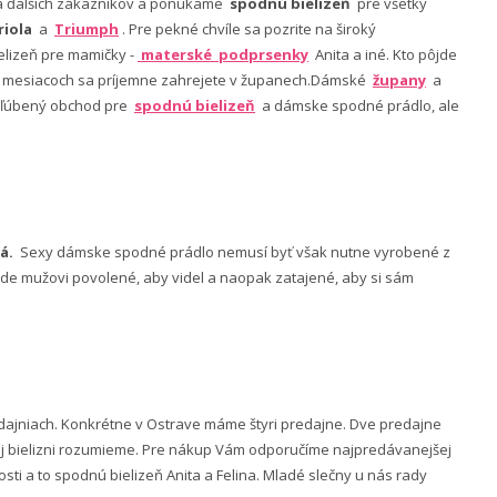
nia ďalších zákazníkov a ponúkame
spodnú bielizeň
pre všetky
riola
a
Triumph
. Pre pekné chvíle sa pozrite na široký
lizeň pre mamičky -
materské podprsenky
Anita a iné. Kto pôjde
ch mesiacoch sa príjemne zahrejete v županech.Dámské
župany
a
 obľúbený obchod pre
spodnú bielizeň
a dámske spodné prádlo, ale
á.
Sexy dámske spodné prádlo nemusí byť však nutne vyrobené z
 bude mužovi povolené, aby videl a naopak zatajené, aby si sám
ajniach. Konkrétne v Ostrave máme štyri predajne. Dve predajne
nej bielizni rozumieme. Pre nákup Vám odporučíme najpredávanejšej
ti a to spodnú bielizeň Anita a Felina. Mladé slečny u nás rady