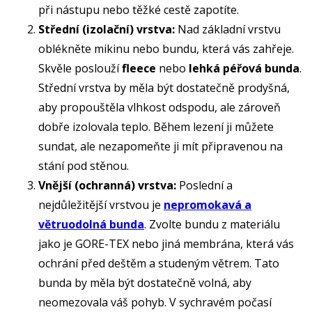
při nástupu nebo těžké cestě zapotíte.
Střední (izolační) vrstva:
Nad základní vrstvu
oblékněte mikinu nebo bundu, která vás zahřeje.
Skvěle poslouží
fleece
nebo
lehká péřová bunda
.
Střední vrstva by měla být dostatečně prodyšná,
aby propouštěla vlhkost odspodu, ale zároveň
dobře izolovala teplo. Během lezení ji můžete
sundat, ale nezapomeňte ji mít připravenou na
stání pod stěnou.
Vnější (ochranná) vrstva:
Poslední a
nejdůležitější vrstvou je
nepromokavá a
větruodolná bunda
. Zvolte bundu z materiálu
jako je GORE-TEX nebo jiná membrána, která vás
ochrání před deštěm a studeným větrem. Tato
bunda by měla být dostatečně volná, aby
neomezovala váš pohyb. V sychravém počasí