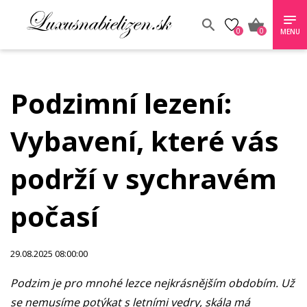
0
0
MENU
Podzimní lezení:
Vybavení, které vás
podrží v sychravém
počasí
29.08.2025 08:00:00
Podzim je pro mnohé lezce nejkrásnějším obdobím. Už
se nemusíme potýkat s letními vedry, skála má