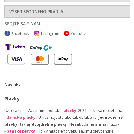
VÝBER SPODNÉHO PRÁDLA
SPOJTE SA S NAMI
Facebook
Instagram
Youtube
Novinky
Plavky
Už teraz pre Vás máme ponuku
plavky
2021. Tešiť sa môžete na
dámske plavky
. U nás nájdete ako tak obľúbené
jednodielne
plavky
, tak aj
dvojdielne plavky
. Nezabúdame ani na mužov
-
pánske plavky
. Holky mladšieho veku zaujmú dievčenské