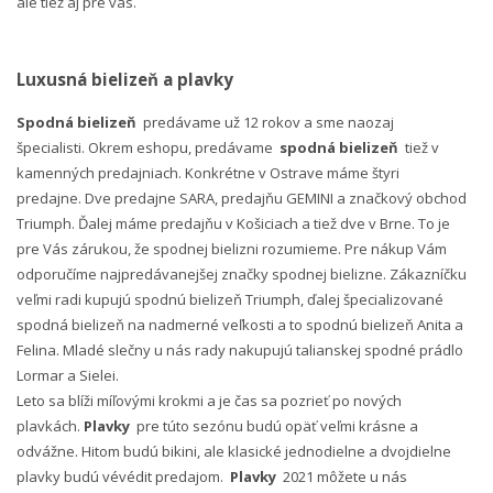
ale tiež aj pre vás.
Luxusná bielizeň a plavky
Spodná bielizeň
predávame už 12 rokov a sme naozaj
špecialisti. Okrem eshopu, predávame
spodná bielizeň
tiež v
kamenných predajniach. Konkrétne v Ostrave máme štyri
predajne. Dve predajne SARA, predajňu GEMINI a značkový obchod
Triumph. Ďalej máme predajňu v Košiciach a tiež dve v Brne. To je
pre Vás zárukou, že spodnej bielizni rozumieme. Pre nákup Vám
odporučíme najpredávanejšej značky spodnej bielizne. Zákazníčku
veľmi radi kupujú spodnú bielizeň Triumph, ďalej špecializované
spodná bielizeň na nadmerné veľkosti a to spodnú bielizeň Anita a
Felina. Mladé slečny u nás rady nakupujú talianskej spodné prádlo
Lormar a Sielei.
Leto sa blíži míľovými krokmi a je čas sa pozrieť po nových
plavkách.
Plavky
pre túto sezónu budú opäť veľmi krásne a
odvážne. Hitom budú bikini, ale klasické jednodielne a dvojdielne
plavky budú vévédit predajom.
Plavky
2021 môžete u nás