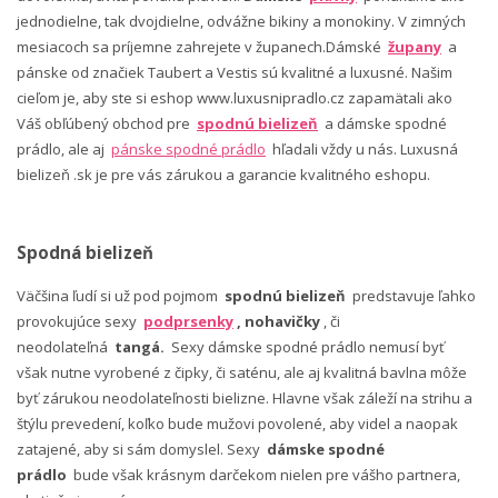
jednodielne, tak dvojdielne, odvážne bikiny a monokiny. V zimných
mesiacoch sa príjemne zahrejete v županech.Dámské
župany
a
pánske od značiek Taubert a Vestis sú kvalitné a luxusné. Našim
cieľom je, aby ste si eshop www.luxusnipradlo.cz zapamätali ako
Váš obľúbený obchod pre
spodnú bielizeň
a dámske spodné
prádlo, ale aj
pánske spodné prádlo
hľadali vždy u nás. Luxusná
bielizeň .sk je pre vás zárukou a garancie kvalitného eshopu.
Spodná bielizeň
Väčšina ľudí si už pod pojmom
spodnú bielizeň
predstavuje ľahko
provokujúce sexy
podprsenky
, nohavičky
, či
neodolateľná
tangá.
Sexy dámske spodné prádlo nemusí byť
však nutne vyrobené z čipky, či saténu, ale aj kvalitná bavlna môže
byť zárukou neodolateľnosti bielizne. Hlavne však záleží na strihu a
štýlu prevedení, koľko bude mužovi povolené, aby videl a naopak
zatajené, aby si sám domyslel. Sexy
dámske spodné
prádlo
bude však krásnym darčekom nielen pre vášho partnera,