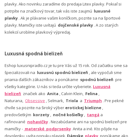
plavky. Ako novinku zaradíme do predaja Litex plavky. Pokiaľ si
potrpíte na značkový tovar, tak vás iste zaujmú
luxusné
plavky
. Ak je plávanie vašim koníčkom, pozrite sa na športové
plavky. Mamičky iste uvítajú
dojčenské plavky
. A zo starých
kolekcií urobíme plavkový výpredaj.
Luxusná spodná bielizeň
Eshop luxusnipradlo.cz je tu pre Vás už 15 rok. Od začiatku sme sa
špecializovali na
luxusnú spodnú bielizeň
, ale vypočuli sme
priania ďalších zákazníkov a ponúkame
spodnú bielizeň
pre
všetky kategórie. U nás si teda určite vyberiete.
Luxusná
bielizeň
značiek ako
Anita
, Calvin Klein,
Felina
,
Naturana,
Obsessive
, Selmark,
Triola
a
Triumph
. Pre pekné
chvíle sa pozrite na široký výber
erotickej bielizne
,
predovšetkým
korzety
,
nočné košieľky
,
tangá
a
rafinované
nohavičky
. Nezabúdame ani na spodnú bielizeň pre
mamičky -
materské podprsenky
Anita a iné. Kto pôjde na
dovolenku, uvíta ponuku plaviek.
Dámske
plavky
ponúkame ako