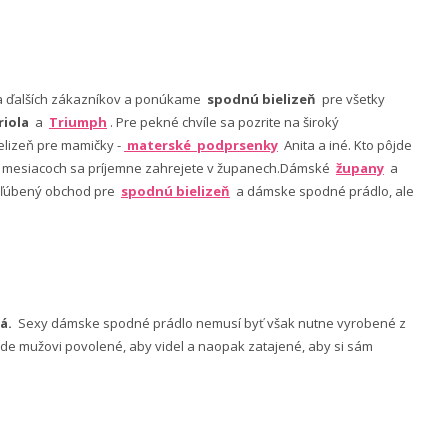
nia ďalších zákazníkov a ponúkame
spodnú bielizeň
pre všetky
riola
a
Triumph
. Pre pekné chvíle sa pozrite na široký
lizeň pre mamičky -
materské podprsenky
Anita a iné. Kto pôjde
ch mesiacoch sa príjemne zahrejete v županech.Dámské
župany
a
 obľúbený obchod pre
spodnú bielizeň
a dámske spodné prádlo, ale
á.
Sexy dámske spodné prádlo nemusí byť však nutne vyrobené z
 bude mužovi povolené, aby videl a naopak zatajené, aby si sám