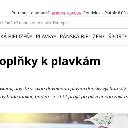
Potrebujete poradiť?
Pondelok - Piatok: 8:00 
0944 750 806
KÁ BIELIZEŇ
PLAVKY
PÁNSKA BIELIZEŇ
ŠPORT
 doplňky k plavkám
plavkami, abyste si svou dovolenou plnými doušky vychutnaly
y bude foukat, budete se chtít projít po pláži anebo zajít n