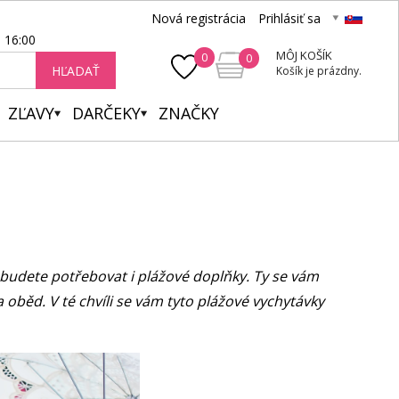
Nová registrácia
Prihlásiť sa
- 16:00
MÔJ KOŠÍK
0
0
HĽADAŤ
Košík je prázdny.
ZĽAVY
DARČEKY
ZNAČKY
, budete potřebovat i plážové doplňky. Ty se vám
a oběd. V té chvíli se vám tyto plážové vychytávky