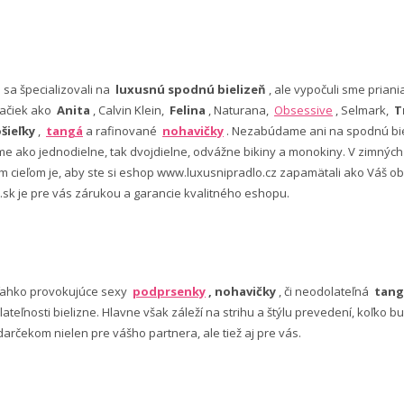
e sa špecializovali na
luxusnú spodnú bielizeň
, ale vypočuli sme pria
ačiek ako
Anita
, Calvin Klein,
Felina
, Naturana,
Obsessive
, Selmark,
T
šieľky
,
tangá
a rafinované
nohavičky
. Nezabúdame ani na spodnú bie
 ako jednodielne, tak dvojdielne, odvážne bikiny a monokiny. V zimný
šim cieľom je, aby ste si eshop www.luxusnipradlo.cz zapamätali ako Váš
 .sk je pre vás zárukou a garancie kvalitného eshopu.
ľahko provokujúce sexy
podprsenky
, nohavičky
, či neodolateľná
tang
lateľnosti bielizne. Hlavne však záleží na strihu a štýlu prevedení, koľko
rčekom nielen pre vášho partnera, ale tiež aj pre vás.