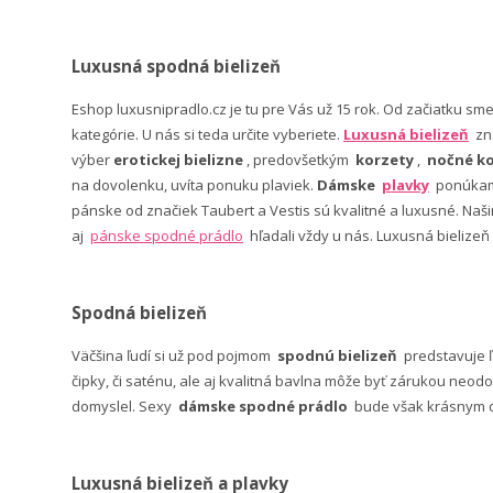
Luxusná spodná bielizeň
Eshop luxusnipradlo.cz je tu pre Vás už 15 rok. Od začiatku sm
kategórie. U nás si teda určite vyberiete.
Luxusná bielizeň
zn
výber
erotickej bielizne
, predovšetkým
korzety
,
nočné ko
na dovolenku, uvíta ponuku plaviek.
Dámske
plavky
ponúkame
pánske od značiek Taubert a Vestis sú kvalitné a luxusné. Na
aj
pánske spodné prádlo
hľadali vždy u nás. Luxusná bielizeň
Spodná bielizeň
Väčšina ľudí si už pod pojmom
spodnú bielizeň
predstavuje 
čipky, či saténu, ale aj kvalitná bavlna môže byť zárukou neodo
domyslel. Sexy
dámske spodné prádlo
bude však krásnym da
Luxusná bielizeň a plavky