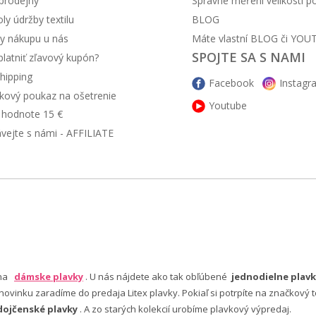
prodejny
Správné měření velikosti 
y údržby textilu
BLOG
y nákupu u nás
Máte vlastní BLOG či YOU
SPOJTE SA S NAMI
latniť zľavový kupón?
hipping
Facebook
Instagr
kový poukaz na ošetrenie
Youtube
v hodnote 15 €
ávejte s námi - AFFILIATE
 na
dámske plavky
. U nás nájdete ako tak obľúbené
jednodielne plavk
ovinku zaradíme do predaja Litex plavky. Pokiaľ si potrpíte na značkový t
dojčenské plavky
. A zo starých kolekcií urobíme plavkový výpredaj.