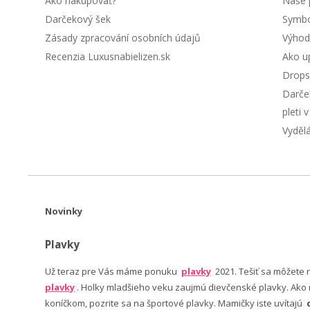
Ako nakupovať?
Naše 
Darčekový šek
Symbol
Zásady zpracování osobních údajů
Výhod
Recenzia Luxusnabielizen.sk
Ako up
Drops
Darče
pleti 
Vyděl
Novinky
Plavky
Už teraz pre Vás máme ponuku
plavky
2021. Tešiť sa môžete
plavky
. Holky mladšieho veku zaujmú dievčenské plavky. Ako n
koníčkom, pozrite sa na športové plavky. Mamičky iste uvítajú