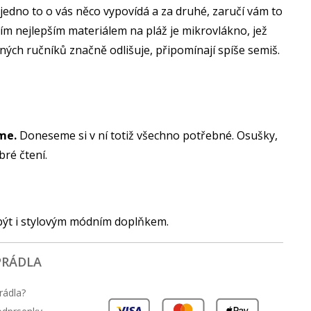
jedno to o vás něco vypovídá a za druhé, zaručí vám to
 tím nejlepším materiálem na pláž je mikrovlákno, jež
ných ručníků značně odlišuje, připomínají spíše semiš.
me.
Doneseme si v ní totiž všechno potřebné. Osušky,
bré čtení.
 být i stylovým módním doplňkem.
PRÁDLA
rádla?