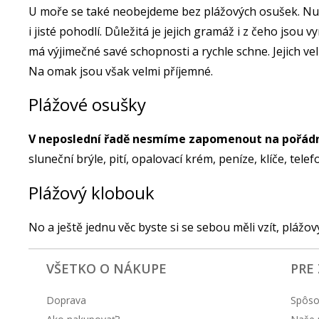
U moře se také neobejdeme bez plážových osušek. Nutno
i jisté pohodlí. Důležitá je jejich gramáž i z čeho jso
má výjimečné savé schopnosti a rychle schne. Jejich ve
Na omak jsou však velmi příjemné.
Plážové osušky
V neposlední řadě nesmíme zapomenout na pořádně
sluneční brýle, pití, opalovací krém, peníze, klíče, te
Plážový klobouk
No a ještě jednu věc byste si se sebou měli vzít, plážo
VŠETKO O NÁKUPE
PRE
Doprava
Spôso