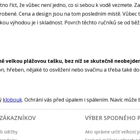
 říct, že vůbec není jedno, co si sebou k vodě vezmete. Za
u vyrobené. Cena a design jsou na tom posledním místě. Vůbec
lkou výhodou je i skladnost. Povrch těchto ručníků se od běž
 velkou plážovou tašku, bez níž se skutečně neobejde
lefon, hřeben, nějaké to osvěžení nebo svačinu a třeba také do
vý
klobouk
. Ochrání vás před úpalem i spálením. Navíc může
 ZÁKAZNÍKOV
VÝBER SPODNÉHO 
b údržby
Ako správne určiť veľkosť p