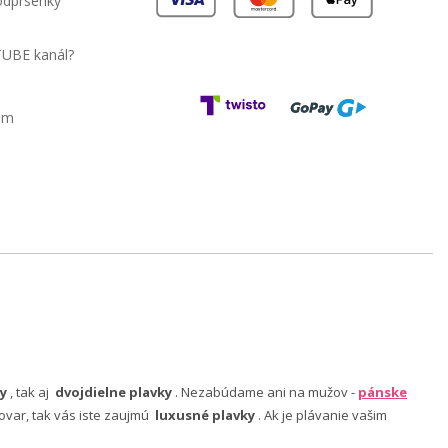
podprsenky
TUBE kanál?
am
y
, tak aj
dvojdielne plavky
. Nezabúdame ani na mužov -
pánske
ovar, tak vás iste zaujmú
luxusné plavky
. Ak je plávanie vašim