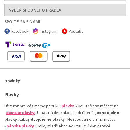
VÝBER SPODNÉHO PRÁDLA
SPOJTE SA S NAMI
Facebook
Instagram
Youtube
Novinky
Plavky
Už teraz pre Vás máme ponuku
plavky
2021. Tešiť sa môžete na
dámske plavky
. U nás nájdete ako tak obľúbené
jednodielne
plavky
, tak aj
dvojdielne plavky
. Nezabúdame ani na mužov
-
pánske plavky
. Holky mladšieho veku zaujmú dievčenské