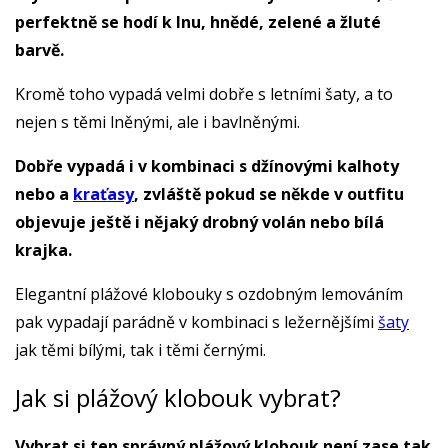
perfektně se hodí k lnu, hnědé, zelené a žluté
barvě.
Kromě toho vypadá velmi dobře s letními šaty, a to
nejen s těmi lněnými, ale i bavlněnými.
Dobře vypadá i v kombinaci s džínovými kalhoty
nebo a
kraťasy
, zvláště pokud se někde v outfitu
objevuje ještě i nějaký drobný volán nebo bílá
krajka.
Elegantní plážové klobouky s ozdobným lemováním
pak vypadají parádně v kombinaci s ležernějšími
šaty
jak těmi bílými, tak i těmi černými.
Jak si plážový klobouk vybrat?
Vybrat si ten správný plážový klobouk není zase tak