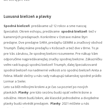
Luxusná bielizeň a plavky
Spodná bielizeň
predávame už 12 rokov a sme naozaj
špecialisti. Okrem eshopu, predávame
spodná bielizeň
tiež v
kamenných predajniach. Konkrétne v Ostrave máme štyri
predajne. Dve predajne SARA, predajňu GEMINI a značkový obchod
Triumph. Ďalej máme predajňu v Košiciach a tiež dve v Brne. To je
pre Vás zárukou, že spodnej bielizni rozumieme. Pre nákup Vám
odporučíme najpredávanejšej značky spodnej bielizne. Zákazníčku
veľmi radi kupujú spodnú bielizeň Triumph, ďalej špecializované
spodná bielizeň na nadmerné veľkosti a to spodnú bielizeň Anita a
Felina. Mladé slečny u nás rady nakupujú talianskej spodné prádlo
Lormar a Sielei.
Leto sa blíži míľovými krokmi a je čas sa pozrieť po nových
plavkách.
Plavky
pre túto sezónu budú opäť veľmi krásne a
odvážne. Hitom budú bikini, ale klasické jednodielne a dvojdielne
plavky budú vévédit predajom.
Plavky
2021 môžete u nás