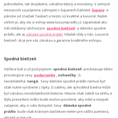
jednodielne, tak dvojdielne, odvážne bikiny a monokiny. V zimných
mesiacoch sa príjemne zahrejete v županech.Dámské
župany
a
pánske od značiek Taubert a Vestis sú kvalitné a luxusné. Našim
cieľom je, aby ste si eshop www.luxusnipradlo.cz zapamätali ako
Váš obľúbený obchod pre
spodnú bielizeň
a dámske spodné
prádlo, ale aj
pánske spodné prádlo
hľadali vždy u nás. Luxusná
bielizeň .sk je pre vás zárukou a garancie kvalitného eshopu.
Spodná bielizeň
Väčšina ľudí si už pod pojmom
spodnú bielizeň
predstavuje ľahko
provokujúce sexy
podprsenky
, nohavičky
, či
neodolateľná
tangá.
Sexy dámske spodné prádlo nemusí byť
však nutne vyrobené z čipky, či saténu, ale aj kvalitná bavlna môže
byť zárukou neodolateľnosti bielizne. Hlavne však záleží na strihu a
štýlu prevedení, koľko bude mužovi povolené, aby videl a naopak
zatajené, aby si sám domyslel. Sexy
dámske spodné
prádlo
bude však krásnym darčekom nielen pre vášho partnera,
ale tiež aj pre vás.