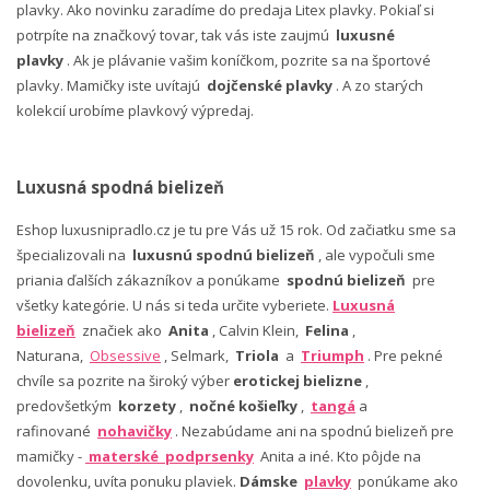
plavky. Ako novinku zaradíme do predaja Litex plavky. Pokiaľ si
potrpíte na značkový tovar, tak vás iste zaujmú
luxusné
plavky
. Ak je plávanie vašim koníčkom, pozrite sa na športové
plavky. Mamičky iste uvítajú
dojčenské plavky
. A zo starých
kolekcií urobíme plavkový výpredaj.
Luxusná spodná bielizeň
Eshop luxusnipradlo.cz je tu pre Vás už 15 rok. Od začiatku sme sa
špecializovali na
luxusnú spodnú bielizeň
, ale vypočuli sme
priania ďalších zákazníkov a ponúkame
spodnú bielizeň
pre
všetky kategórie. U nás si teda určite vyberiete.
Luxusná
bielizeň
značiek ako
Anita
, Calvin Klein,
Felina
,
Naturana,
Obsessive
, Selmark,
Triola
a
Triumph
. Pre pekné
chvíle sa pozrite na široký výber
erotickej bielizne
,
predovšetkým
korzety
,
nočné košieľky
,
tangá
a
rafinované
nohavičky
. Nezabúdame ani na spodnú bielizeň pre
mamičky -
materské podprsenky
Anita a iné. Kto pôjde na
dovolenku, uvíta ponuku plaviek.
Dámske
plavky
ponúkame ako