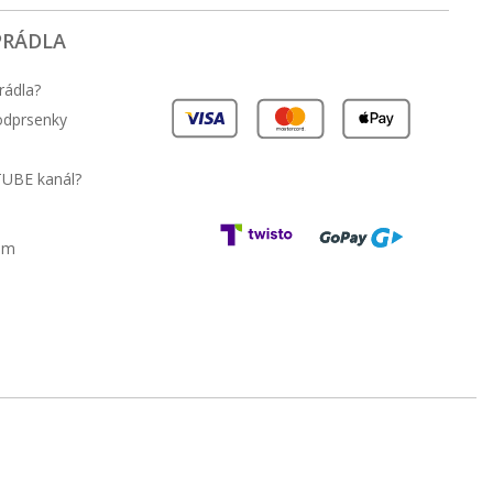
PRÁDLA
rádla?
podprsenky
TUBE kanál?
am