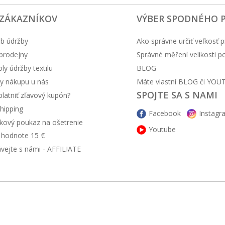
 ZÁKAZNÍKOV
VÝBER SPODNÉHO 
b údržby
Ako správne určiť veľkosť p
prodejny
Správné měření velikosti 
y údržby textilu
BLOG
y nákupu u nás
Máte vlastní BLOG či YOU
SPOJTE SA S NAMI
latniť zľavový kupón?
hipping
Facebook
Instagr
kový poukaz na ošetrenie
Youtube
v hodnote 15 €
ávejte s námi - AFFILIATE