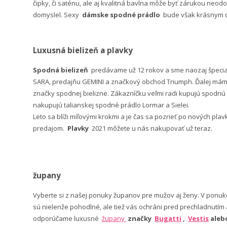
čipky, či saténu, ale aj kvalitná bavlna môže byť zárukou neodo
domyslel. Sexy
dámske spodné prádlo
bude však krásnym da
Luxusná bielizeň a plavky
Spodná bielizeň
predávame už 12 rokov a sme naozaj špeci
SARA, predajňu GEMINI a značkový obchod Triumph. Ďalej máme 
značky spodnej bielizne. Zákazníčku veľmi radi kupujú spodnú b
nakupujú talianskej spodné prádlo Lormar a Sielei.
Leto sa blíži míľovými krokmi a je čas sa pozrieť po nových pla
predajom.
Plavky
2021 môžete u nás nakupovať už teraz.
župany
Vyberte si z našej ponuky županov pre mužov aj ženy. V po
sú nielenže pohodlné, ale tiež vás ochráni pred prechladnutím
odporúčame luxusné
župany
značky
Bugatti
,
Vestis
ale