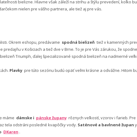
lateľnosti bielizne. Hlavne však záleží na strihu a štýlu prevedení, koľko
rčekom nielen pre vášho partnera, ale tiež aj pre vás.
alisti. Okrem eshopu, predávame
spodná bielizeň
tiež v kamenných pred
predajňu v Košiciach a tiež dve v Brne. To je pre Vás zárukou, že spod
ielizeň Triumph, ďalej špecializované spodná bielizeň na nadmerné veľkos
vkách.
Plavky
pre túto sezónu budú opäť veľmi krásne a odvážne. Hitom budú
nuke máme
dámske i
pánske župany
rôznych veľkostí, vzorov i farieb. Pr
 az tela odstráni posledné kvapôčky vody.
Saténové a bavlnené župan
y
bo
DKaren
.