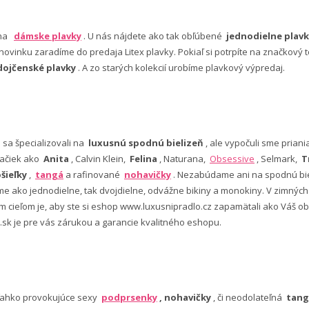
 na
dámske plavky
. U nás nájdete ako tak obľúbené
jednodielne plavk
ovinku zaradíme do predaja Litex plavky. Pokiaľ si potrpíte na značkový t
dojčenské plavky
. A zo starých kolekcií urobíme plavkový výpredaj.
e sa špecializovali na
luxusnú spodnú bielizeň
, ale vypočuli sme pria
ačiek ako
Anita
, Calvin Klein,
Felina
, Naturana,
Obsessive
, Selmark,
T
šieľky
,
tangá
a rafinované
nohavičky
. Nezabúdame ani na spodnú bie
 ako jednodielne, tak dvojdielne, odvážne bikiny a monokiny. V zimný
šim cieľom je, aby ste si eshop www.luxusnipradlo.cz zapamätali ako Váš
 .sk je pre vás zárukou a garancie kvalitného eshopu.
ľahko provokujúce sexy
podprsenky
, nohavičky
, či neodolateľná
tang