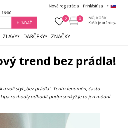
Nová registrácia
Prihlásiť sa
- 16:00
MÔJ KOŠÍK
0
0
HĽADAŤ
Košík je prázdny.
ZĽAVY
DARČEKY
ZNAČKY
vý trend bez prádla!
k a volí styl „bez prádla“. Tento fenomén, často
 Lipa rozhodly odhodit podprsenky? Je to jen módní