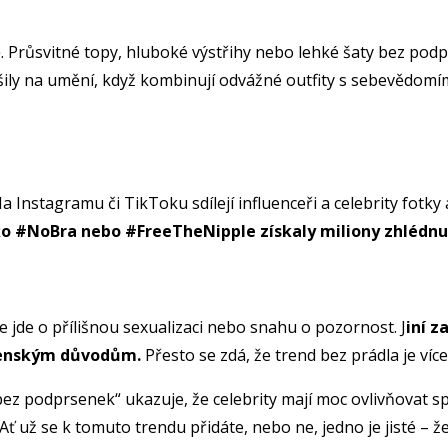
ě. Průsvitné topy, hluboké výstřihy nebo lehké šaty bez pod
šily na umění, když kombinují odvážné outfity s sebevědomí
. Na Instagramu či TikToku sdílejí influenceři a celebrity fot
o #NoBra nebo #FreeTheNipple získaly miliony zhlédnutí
 že jde o přílišnou sexualizaci nebo snahu o pozornost. J
iní z
ečenským důvodům.
Přesto se zdá, že trend bez prádla je víc
„bez podprsenek“ ukazuje, že celebrity mají moc ovlivňovat
 už se k tomuto trendu přidáte, nebo ne, jedno je jisté – ženy