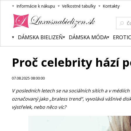
Informácie k nákupu
Veľkostné tabuľky
Kontakty
Luxusnabielizen.sk
DÁMSKA BIELIZEŇ
DÁMSKA MÓDA
EROTIC
Proč celebrity hází 
07.08.2025 08:00:00
V posledních letech se na sociálních sítích a v médiích
označovaný jako „braless trend“, vyvolává vášnivé di
výstřelek, nebo něco víc?