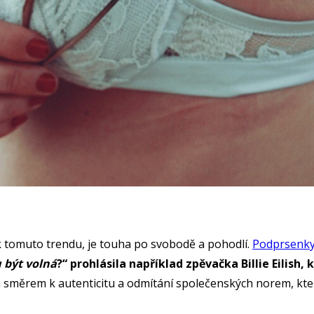
k tomuto trendu, je touha po svobodě a pohodlí.
Podprsenk
u být volná
?“ prohlásila například zpěvačka Billie Eilish,
n směrem k autenticitu a odmítání společenských norem, které