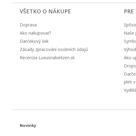
VŠETKO O NÁKUPE
PRE
Doprava
Spôso
Ako nakupovať?
Naše 
Darčekový šek
Symbol
Zásady zpracování osobních údajů
Výhod
Recenzia Luxusnabielizen.sk
Ako up
Drops
Darče
pleti 
Vyděl
Novinky