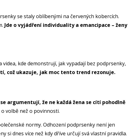
prsenky se staly oblíbenými na červených kobercích.
m.
Jde o vyjádření individuality a emancipace – ženy
ky a videa, kde demonstrují, jak vypadají bez podprsenky,
, což ukazuje, jak moc tento trend rezonuje.
ase argumentují, že ne každá žena se cítí pohodlně
e o volbě než o povinnosti.
 společenské normy. Odhození podprsenky není jen
 si dnes více než kdy dříve určují svá vlastní pravidla.