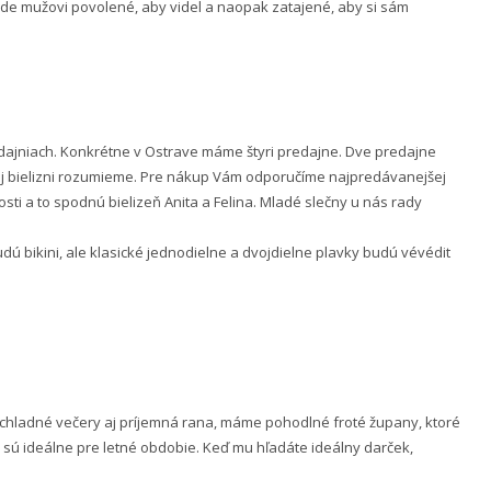
 bude mužovi povolené, aby videl a naopak zatajené, aby si sám
ajniach. Konkrétne v Ostrave máme štyri predajne. Dve predajne
nej bielizni rozumieme. Pre nákup Vám odporučíme najpredávanejšej
ti a to spodnú bielizeň Anita a Felina. Mladé slečny u nás rady
 bikini, ale klasické jednodielne a dvojdielne plavky budú vévédit
e chladné večery aj príjemná rana, máme pohodlné froté župany, ktoré
 sú ideálne pre letné obdobie. Keď mu hľadáte ideálny darček,