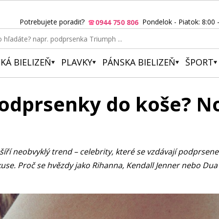
Potrebujete poradiť?
Pondelok - Piatok: 8:00 
0944 750 806
KÁ BIELIZEŇ
PLAVKY
PÁNSKA BIELIZEŇ
ŠPORT
podprsenky do koše? No
 šíří neobvyklý trend – celebrity, které se vzdávají podprsene
skuse. Proč se hvězdy jako Rihanna, Kendall Jenner nebo Dua