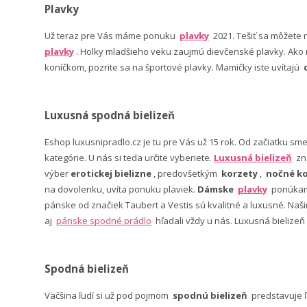
Plavky
Už teraz pre Vás máme ponuku
plavky
2021. Tešiť sa môžete
plavky
. Holky mladšieho veku zaujmú dievčenské plavky. Ako n
koníčkom, pozrite sa na športové plavky. Mamičky iste uvítajú
Luxusná spodná bielizeň
Eshop luxusnipradlo.cz je tu pre Vás už 15 rok. Od začiatku sm
kategórie. U nás si teda určite vyberiete.
Luxusná bielizeň
zn
výber
erotickej bielizne
, predovšetkým
korzety
,
nočné ko
na dovolenku, uvíta ponuku plaviek.
Dámske
plavky
ponúkame
pánske od značiek Taubert a Vestis sú kvalitné a luxusné. Na
aj
pánske spodné prádlo
hľadali vždy u nás. Luxusná bielizeň
Spodná bielizeň
Väčšina ľudí si už pod pojmom
spodnú bielizeň
predstavuje 