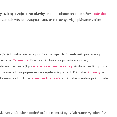
y
, tak aj
dvojdielne plavky
. Nezabúdame ani na mužov -
pánske
ovar, tak vás iste zaujmú
luxusné plavky
. Ak je plávanie vašim
nia ďalších zákazníkov a ponúkame
spodnú bielizeň
pre všetky
riola
a
Triumph
. Pre pekné chvíle sa pozrite na široký
lizeň pre mamičky -
materské podprsenky
Anita a iné. Kto pôjde
ch mesiacoch sa príjemne zahrejete v županech.Dámské
župany
a
 obľúbený obchod pre
spodnú bielizeň
a dámske spodné prádlo, ale
á.
Sexy dámske spodné prádlo nemusí byť však nutne vyrobené z