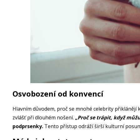
Osvobození od konvencí
Hlavním důvodem, proč se mnohé celebrity přiklánějí 
zvlášť při dlouhém nošení.
„
Proč se trápit, když můž
podprsenky.
Tento přístup odráží širší kulturní posu