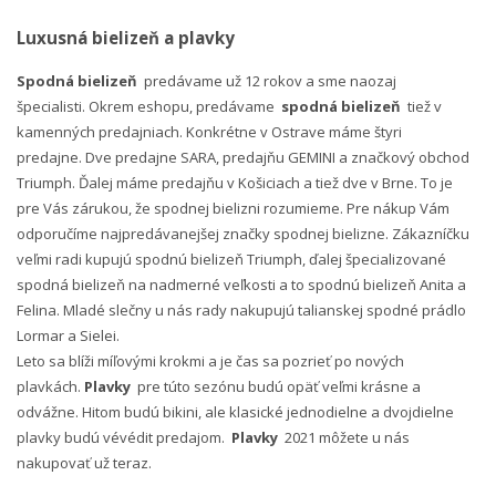
Luxusná bielizeň a plavky
Spodná bielizeň
predávame už 12 rokov a sme naozaj
špecialisti. Okrem eshopu, predávame
spodná bielizeň
tiež v
kamenných predajniach. Konkrétne v Ostrave máme štyri
predajne. Dve predajne SARA, predajňu GEMINI a značkový obchod
Triumph. Ďalej máme predajňu v Košiciach a tiež dve v Brne. To je
pre Vás zárukou, že spodnej bielizni rozumieme. Pre nákup Vám
odporučíme najpredávanejšej značky spodnej bielizne. Zákazníčku
veľmi radi kupujú spodnú bielizeň Triumph, ďalej špecializované
spodná bielizeň na nadmerné veľkosti a to spodnú bielizeň Anita a
Felina. Mladé slečny u nás rady nakupujú talianskej spodné prádlo
Lormar a Sielei.
Leto sa blíži míľovými krokmi a je čas sa pozrieť po nových
plavkách.
Plavky
pre túto sezónu budú opäť veľmi krásne a
odvážne. Hitom budú bikini, ale klasické jednodielne a dvojdielne
plavky budú vévédit predajom.
Plavky
2021 môžete u nás
nakupovať už teraz.