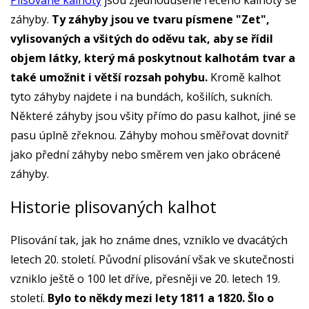
Plisované kalhoty
jsou zjednodušeně řečeno kalhoty se
záhyby.
Ty záhyby jsou ve tvaru písmene "Zet",
vylisovaných a všitých do oděvu tak, aby se řídil
objem látky, který má poskytnout kalhotám tvar a
také umožnit i větší rozsah pohybu.
Kromě kalhot
tyto záhyby najdete i na bundách, košilích, sukních.
Některé záhyby jsou všity přímo do pasu kalhot, jiné se
pasu úplně zřeknou. Záhyby mohou směřovat dovnitř
jako přední záhyby nebo směrem ven jako obrácené
záhyby.
Historie plisovaných kalhot
Plisování tak, jak ho známe dnes, vzniklo ve dvacátých
letech 20. století. Původní plisování však ve skutečnosti
vzniklo ještě o 100 let dříve, přesněji ve 20. letech 19.
století.
Bylo to
někdy mezi lety 1811 a 1820. Šlo o