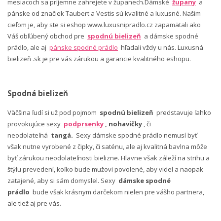
mesiacoch sa príjemne zahrejete v županech.Dámské
župany
a
pánske od značiek Taubert a Vestis sú kvalitné a luxusné. Našim
cieľom je, aby ste si eshop www.luxusnipradlo.cz zapamätali ako
Váš obľúbený obchod pre
spodnú bielizeň
a dámske spodné
prádlo, ale aj
pánske spodné prádlo
hľadali vždy u nás. Luxusná
bielizeň .sk je pre vás zárukou a garancie kvalitného eshopu.
Spodná bielizeň
Väčšina ľudí si už pod pojmom
spodnú bielizeň
predstavuje ľahko
provokujúce sexy
podprsenky
, nohavičky
, či
neodolateľná
tangá.
Sexy dámske spodné prádlo nemusí byť
však nutne vyrobené z čipky, či saténu, ale aj kvalitná bavlna môže
byť zárukou neodolateľnosti bielizne. Hlavne však záleží na strihu a
štýlu prevedení, koľko bude mužovi povolené, aby videl a naopak
zatajené, aby si sám domyslel. Sexy
dámske spodné
prádlo
bude však krásnym darčekom nielen pre vášho partnera,
ale tiež aj pre vás.