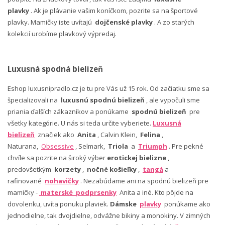
plavky
. Ak je plávanie vašim koníčkom, pozrite sa na športové
plavky. Mamičky iste uvítajú
dojčenské plavky
. A zo starých
kolekcií urobíme plavkový výpredaj.
Luxusná spodná bielizeň
Eshop luxusnipradlo.cz je tu pre Vás už 15 rok. Od začiatku sme sa
špecializovali na
luxusnú spodnú bielizeň
, ale vypočuli sme
priania ďalších zákazníkov a ponúkame
spodnú bielizeň
pre
všetky kategórie. U nás si teda určite vyberiete.
Luxusná
bielizeň
značiek ako
Anita
, Calvin Klein,
Felina
,
Naturana,
Obsessive
, Selmark,
Triola
a
Triumph
. Pre pekné
chvíle sa pozrite na široký výber
erotickej bielizne
,
predovšetkým
korzety
,
nočné košieľky
,
tangá
a
rafinované
nohavičky
. Nezabúdame ani na spodnú bielizeň pre
mamičky -
materské podprsenky
Anita a iné. Kto pôjde na
dovolenku, uvíta ponuku plaviek.
Dámske
plavky
ponúkame ako
jednodielne, tak dvojdielne, odvážne bikiny a monokiny. V zimných