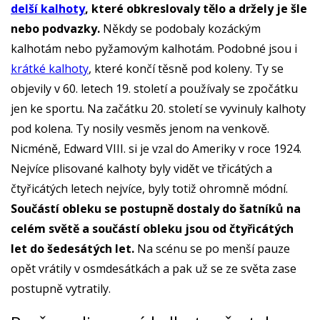
delší kalhoty
, které obkreslovaly tělo a držely je šle
nebo podvazky.
Někdy se podobaly kozáckým
kalhotám nebo pyžamovým kalhotám. Podobné jsou i
krátké kalhoty
, které končí těsně pod koleny. Ty se
objevily v 60. letech 19. století a používaly se zpočátku
jen ke sportu. Na začátku 20. století se vyvinuly kalhoty
pod kolena. Ty nosily vesměs jenom na venkově.
Nicméně, Edward VIII. si je vzal do Ameriky v roce 1924.
Nejvíce plisované kalhoty byly vidět ve třicátých a
čtyřicátých letech nejvíce, byly totiž ohromně módní.
Součástí obleku se postupně dostaly do šatníků na
celém světě a součástí obleku jsou od čtyřicátých
let do šedesátých let.
Na scénu se po menší pauze
opět vrátily v osmdesátkách a pak už se ze světa zase
postupně vytratily.