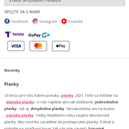
VÝBER SPODNÉHO PRÁDLA
SPOJTE SA S NAMI
Facebook
Instagram
Youtube
Novinky
Plavky
Už teraz pre Vás máme ponuku
plavky
2021. Tešiť sa môžete na
dámske plavky
. U nás nájdete ako tak obľúbené
jednodielne
plavky
, tak aj
dvojdielne plavky
. Nezabúdame ani na mužov
-
pánske plavky
. Holky mladšieho veku zaujmú dievčenské
plavky. Ako novinku zaradíme do predaja Litex plavky. Pokiaľ si
potrpíte na značkový tovar, tak vás iste zaujmú
luxusné