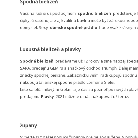
Spodná bielizeň
Väčšina ľudí si už pod pojmom
spodnú bielizeň
predstavuje 
čipky, či saténu, ale aj kvalitná bavlna môže byť zárukou neodo
domyslel. Sexy
dámske spodné prádlo
bude však krásnym da
Luxusná bielizeň a plavky
Spodná bielizeň
predávame už 12 rokov a sme naozaj špeci
SARA, predajňu GEMINI a značkový obchod Triumph. Ďalej máme 
značky spodnej bielizne. Zákazníčku veľmi radi kupujú spodnú b
nakupujú talianskej spodné prádlo Lormar a Sielei.
Leto sa blíži míľovými krokmi a je čas sa pozrieť po nových pla
predajom.
Plavky
2021 môžete u nás nakupovať už teraz.
župany
Vyberte si z našej ponuky županov pre mužov aj ženy. V po