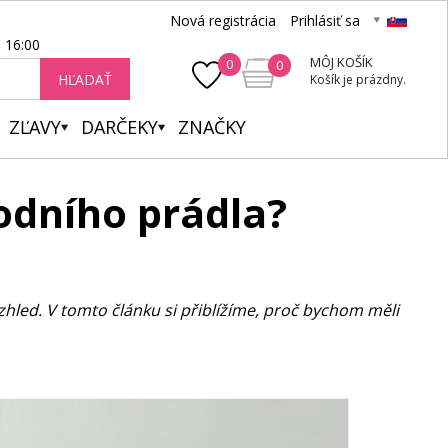
Nová registrácia
Prihlásiť sa
- 16:00
MÔJ KOŠÍK
0
0
HĽADAŤ
Košík je prázdny.
ZĽAVY
DARČEKY
ZNAČKY
podního prádla?
vzhled. V tomto článku si přiblížíme, proč bychom měli