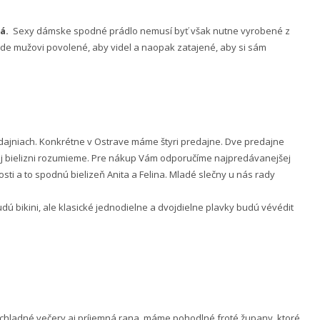
á.
Sexy dámske spodné prádlo nemusí byť však nutne vyrobené z
 bude mužovi povolené, aby videl a naopak zatajené, aby si sám
ajniach. Konkrétne v Ostrave máme štyri predajne. Dve predajne
nej bielizni rozumieme. Pre nákup Vám odporučíme najpredávanejšej
ti a to spodnú bielizeň Anita a Felina. Mladé slečny u nás rady
 bikini, ale klasické jednodielne a dvojdielne plavky budú vévédit
e chladné večery aj príjemná rana, máme pohodlné froté župany, ktoré