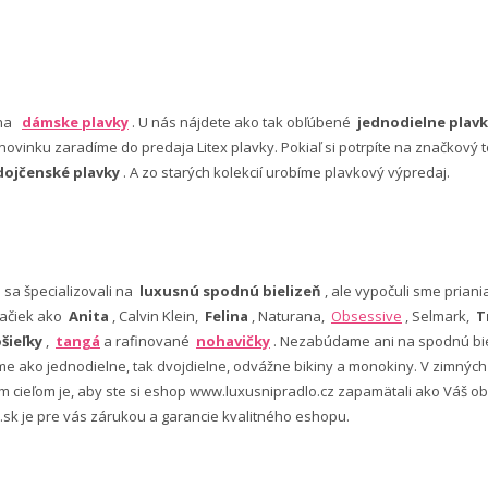
 na
dámske plavky
. U nás nájdete ako tak obľúbené
jednodielne plavk
ovinku zaradíme do predaja Litex plavky. Pokiaľ si potrpíte na značkový t
dojčenské plavky
. A zo starých kolekcií urobíme plavkový výpredaj.
e sa špecializovali na
luxusnú spodnú bielizeň
, ale vypočuli sme pria
ačiek ako
Anita
, Calvin Klein,
Felina
, Naturana,
Obsessive
, Selmark,
T
šieľky
,
tangá
a rafinované
nohavičky
. Nezabúdame ani na spodnú bie
 ako jednodielne, tak dvojdielne, odvážne bikiny a monokiny. V zimný
šim cieľom je, aby ste si eshop www.luxusnipradlo.cz zapamätali ako Váš
 .sk je pre vás zárukou a garancie kvalitného eshopu.