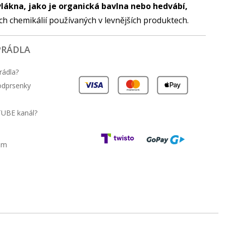
vlákna, jako je organická bavlna nebo hedvábí,
ých chemikálií používaných v levnějších produktech.
PRÁDLA
rádla?
podprsenky
TUBE kanál?
am