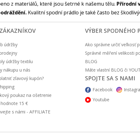
eno z materiálů, které jsou šetrné k našemu tělu.
Přírodní 
podráždění.
Kvalitní spodní prádlo je také často bez škodliv
 ZÁKAZNÍKOV
VÝBER SPODNÉHO 
b údržby
Ako správne určiť veľkosť p
prodejny
Správné měření velikosti 
y údržby textilu
BLOG
y nákupu u nás
Máte vlastní BLOG či YOU
SPOJTE SA S NAMI
latniť zľavový kupón?
hipping
Facebook
Instagr
kový poukaz na ošetrenie
Youtube
v hodnote 15 €
ávejte s námi - AFFILIATE