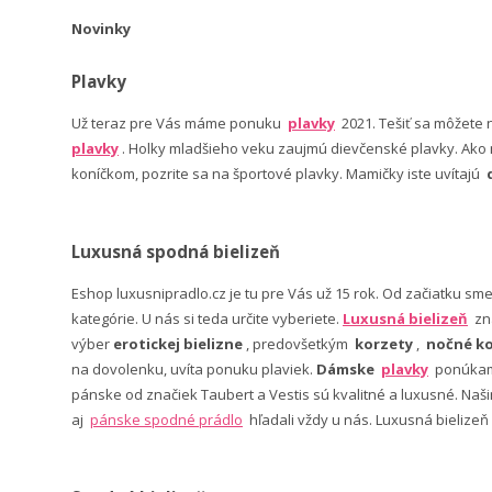
Novinky
Plavky
Už teraz pre Vás máme ponuku
plavky
2021. Tešiť sa môžete
plavky
. Holky mladšieho veku zaujmú dievčenské plavky. Ako n
koníčkom, pozrite sa na športové plavky. Mamičky iste uvítajú
Luxusná spodná bielizeň
Eshop luxusnipradlo.cz je tu pre Vás už 15 rok. Od začiatku sm
kategórie. U nás si teda určite vyberiete.
Luxusná bielizeň
zn
výber
erotickej bielizne
, predovšetkým
korzety
,
nočné ko
na dovolenku, uvíta ponuku plaviek.
Dámske
plavky
ponúkame
pánske od značiek Taubert a Vestis sú kvalitné a luxusné. Na
aj
pánske spodné prádlo
hľadali vždy u nás. Luxusná bielizeň