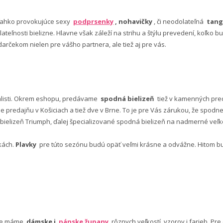
ľahko provokujúce sexy
podprsenky
, nohavičky
, či neodolateľná
tang
lateľnosti bielizne. Hlavne však záleží na strihu a štýlu prevedení, koľko
rčekom nielen pre vášho partnera, ale tiež aj pre vás.
alisti. Okrem eshopu, predávame
spodná bielizeň
tiež v kamenných pred
predajňu v Košiciach a tiež dve v Brne. To je pre Vás zárukou, že spod
ielizeň Triumph, ďalej špecializované spodná bielizeň na nadmerné veľkos
vkách.
Plavky
pre túto sezónu budú opäť veľmi krásne a odvážne. Hitom budú
nuke máme
dámske i
pánske župany
rôznych veľkostí, vzorov i farieb. Pr