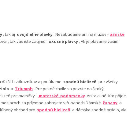
y
, tak aj
dvojdielne plavky
. Nezabúdame ani na mužov -
pánske
ovar, tak vás iste zaujmú
luxusné plavky
. Ak je plávanie vašim
nia ďalších zákazníkov a ponúkame
spodnú bielizeň
pre všetky
riola
a
Triumph
. Pre pekné chvíle sa pozrite na široký
lizeň pre mamičky -
materské podprsenky
Anita a iné. Kto pôjde
ch mesiacoch sa príjemne zahrejete v županech.Dámské
župany
a
 obľúbený obchod pre
spodnú bielizeň
a dámske spodné prádlo, ale