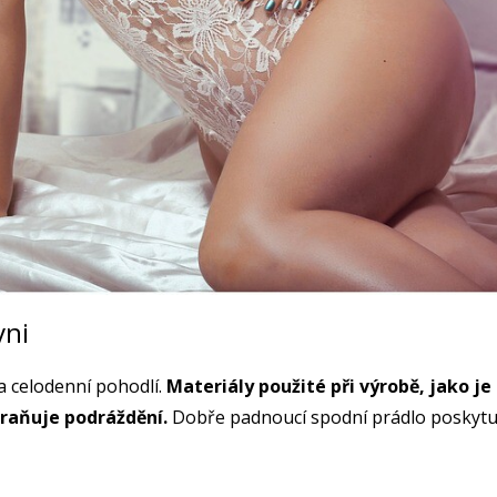
vni
 celodenní pohodlí.
Materiály použité při výrobě, jako j
braňuje podráždění.
Dobře padnoucí spodní prádlo poskytuje