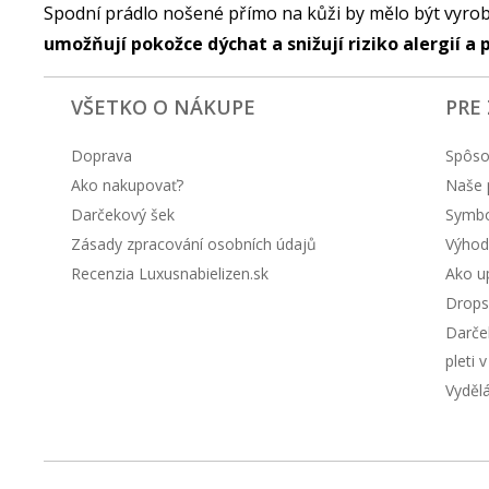
Spodní prádlo nošené přímo na kůži by mělo být vyrob
umožňují pokožce dýchat a snižují riziko alergií a 
VŠETKO O NÁKUPE
PRE
Doprava
Spôso
Ako nakupovať?
Naše 
Darčekový šek
Symbol
Zásady zpracování osobních údajů
Výhod
Recenzia Luxusnabielizen.sk
Ako up
Drops
Darče
pleti 
Vyděl