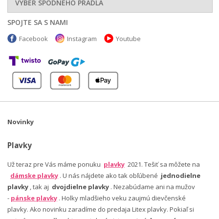
VÝBER SPODNÉHO PRÁDLA
SPOJTE SA S NAMI
Facebook
Instagram
Youtube
Novinky
Plavky
Už teraz pre Vás máme ponuku
plavky
2021. Tešiť sa môžete na
dámske plavky
. U nás nájdete ako tak obľúbené
jednodielne
plavky
, tak aj
dvojdielne plavky
. Nezabúdame ani na mužov
-
pánske plavky
. Holky mladšieho veku zaujmú dievčenské
plavky. Ako novinku zaradíme do predaja Litex plavky. Pokiaľ si