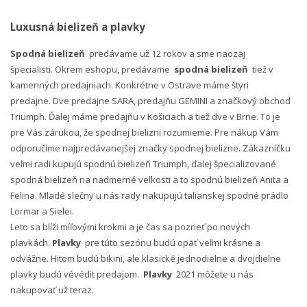
Luxusná bielizeň a plavky
Spodná bielizeň
predávame už 12 rokov a sme naozaj
špecialisti. Okrem eshopu, predávame
spodná bielizeň
tiež v
kamenných predajniach. Konkrétne v Ostrave máme štyri
predajne. Dve predajne SARA, predajňu GEMINI a značkový obchod
Triumph. Ďalej máme predajňu v Košiciach a tiež dve v Brne. To je
pre Vás zárukou, že spodnej bielizni rozumieme. Pre nákup Vám
odporučíme najpredávanejšej značky spodnej bielizne. Zákazníčku
veľmi radi kupujú spodnú bielizeň Triumph, ďalej špecializované
spodná bielizeň na nadmerné veľkosti a to spodnú bielizeň Anita a
Felina. Mladé slečny u nás rady nakupujú talianskej spodné prádlo
Lormar a Sielei.
Leto sa blíži míľovými krokmi a je čas sa pozrieť po nových
plavkách.
Plavky
pre túto sezónu budú opäť veľmi krásne a
odvážne. Hitom budú bikini, ale klasické jednodielne a dvojdielne
plavky budú vévédit predajom.
Plavky
2021 môžete u nás
nakupovať už teraz.