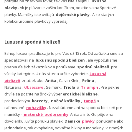
potrpíte na značkový tovar, tak vás iste zaujmú
luxusné
plavky
. Ak je plávanie vašim koníčkom, pozrite sa na športové
plavky. Mamičky iste uvítajú
dojčenské plavky
. A zo starých
kolekcií urobíme plavkový výpredaj.
Luxusná spodná bielizeň
Eshop luxusnipradlo.cz je tu pre Vás už 15 rok. Od začiatku sme sa
špecializovali na
luxusnú spodnú bielizeň
, ale vypočuli sme
priania ďalších zákazníkov a ponúkame
spodnú bielizeň
pre
všetky kategórie. U nás si teda určite vyberiete.
Luxusná
bielizeň
značiek ako
Anita
, Calvin Klein,
Felina
,
Naturana,
Obsessive
, Selmark,
Triola
a
Triumph
. Pre pekné
chvíle sa pozrite na široký výber
erotickej bielizne
,
predovšetkým
korzety
,
nočné košieľky
,
tangá
a
rafinované
nohavičky
. Nezabúdame ani na spodnú bielizeň pre
mamičky -
materské podprsenky
Anita a iné. Kto pôjde na
dovolenku, uvíta ponuku plaviek.
Dámske
plavky
ponúkame ako
jednodielne, tak dvojdielne, odvážne bikiny a monokiny. V zimných