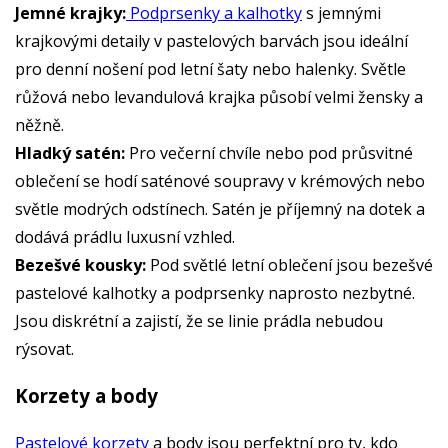
Jemné krajky:
Podprsenky a kalhotky
s jemnými
krajkovými detaily v pastelových barvách jsou ideální
pro denní nošení pod letní šaty nebo halenky. Světle
růžová nebo levandulová krajka působí velmi žensky a
něžně.
Hladký satén:
Pro večerní chvíle nebo pod průsvitné
oblečení se hodí saténové soupravy v krémových nebo
světle modrých odstínech. Satén je příjemný na dotek a
dodává prádlu luxusní vzhled.
Bezešvé kousky:
Pod světlé letní oblečení jsou bezešvé
pastelové kalhotky a podprsenky naprosto nezbytné.
Jsou diskrétní a zajistí, že se linie prádla nebudou
rýsovat.
Korzety a body
Pastelové korzety
a body jsou perfektní pro ty, kdo