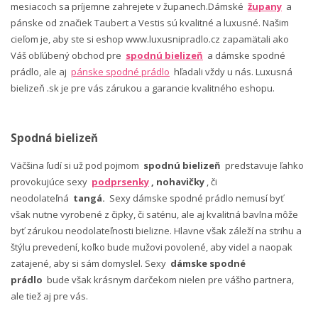
mesiacoch sa príjemne zahrejete v županech.Dámské
župany
a
pánske od značiek Taubert a Vestis sú kvalitné a luxusné. Našim
cieľom je, aby ste si eshop www.luxusnipradlo.cz zapamätali ako
Váš obľúbený obchod pre
spodnú bielizeň
a dámske spodné
prádlo, ale aj
pánske spodné prádlo
hľadali vždy u nás. Luxusná
bielizeň .sk je pre vás zárukou a garancie kvalitného eshopu.
Spodná bielizeň
Väčšina ľudí si už pod pojmom
spodnú bielizeň
predstavuje ľahko
provokujúce sexy
podprsenky
, nohavičky
, či
neodolateľná
tangá.
Sexy dámske spodné prádlo nemusí byť
však nutne vyrobené z čipky, či saténu, ale aj kvalitná bavlna môže
byť zárukou neodolateľnosti bielizne. Hlavne však záleží na strihu a
štýlu prevedení, koľko bude mužovi povolené, aby videl a naopak
zatajené, aby si sám domyslel. Sexy
dámske spodné
prádlo
bude však krásnym darčekom nielen pre vášho partnera,
ale tiež aj pre vás.