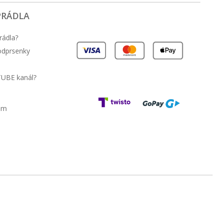
PRÁDLA
rádla?
podprsenky
TUBE kanál?
am