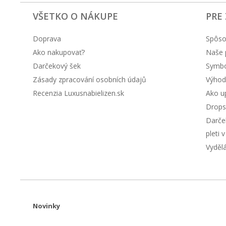
VŠETKO O NÁKUPE
PRE
Doprava
Spôso
Ako nakupovať?
Naše 
Darčekový šek
Symbol
Zásady zpracování osobních údajů
Výhod
Recenzia Luxusnabielizen.sk
Ako up
Drops
Darče
pleti 
Vyděl
Novinky