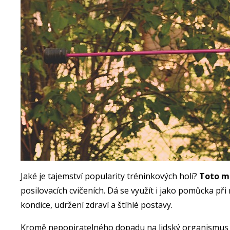
Jaké je tajemství popularity tréninkových holí?
Toto ma
posilovacích cvičeních. Dá se využít i jako pomůcka při 
kondice, udržení zdraví a štíhlé postavy.
Kromě nepopiratelného dopadu na lidský organismu