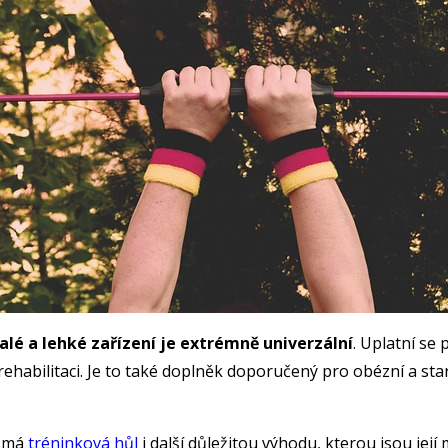
lé a lehké zařízení je extrémně univerzální
. Uplatní se
rehabilitaci. Je to také doplněk doporučený pro obézní a starš
s má
tréninková hůl
i další důležitou výhodu, kterou jsou je