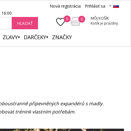
Nová registrácia
Prihlásiť sa
- 16:00
MÔJ KOŠÍK
0
0
HĽADAŤ
Košík je prázdny.
ZĽAVY
DARČEKY
ZNAČKY
ní oboustranně připevněných expandérů s madly.
sobovat trénink vlastním potřebám.