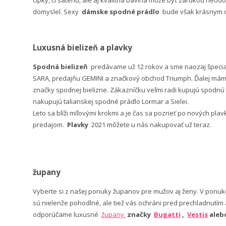
čipky, či saténu, ale aj kvalitná bavlna môže byť zárukou neodo
domyslel. Sexy
dámske spodné prádlo
bude však krásnym da
Luxusná bielizeň a plavky
Spodná bielizeň
predávame už 12 rokov a sme naozaj špeci
SARA, predajňu GEMINI a značkový obchod Triumph. Ďalej máme 
značky spodnej bielizne. Zákazníčku veľmi radi kupujú spodnú b
nakupujú talianskej spodné prádlo Lormar a Sielei.
Leto sa blíži míľovými krokmi a je čas sa pozrieť po nových pla
predajom.
Plavky
2021 môžete u nás nakupovať už teraz.
župany
Vyberte si z našej ponuky županov pre mužov aj ženy. V po
sú nielenže pohodlné, ale tiež vás ochráni pred prechladnutím
odporúčame luxusné
župany
značky
Bugatti
,
Vestis
ale