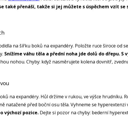
e také přenáší, takže si jej můžete s úspěchem vzít se
ách
hodidla na šířku boků na expandéry. Položte ruce široce od s
y.
Snížíme váhu těla a přední noha jde dolů do dřepu. S 
uhou nohou. Chyby: když nasměrujete kolena dovnitř, zvednu
avou
boků na expandéry. Hůl držíme v rukou, ve výšce hrudníku. R
rně natažené před boční osu těla. Vyhneme se hyperextenzi 
o výchozí pozice.
Dejte si pozor na chyby: bederní hyperexte