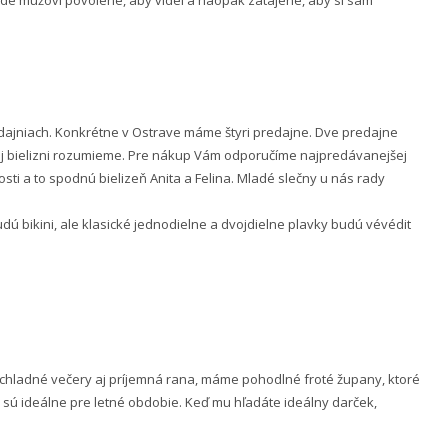
 bude mužovi povolené, aby videl a naopak zatajené, aby si sám
ajniach. Konkrétne v Ostrave máme štyri predajne. Dve predajne
nej bielizni rozumieme. Pre nákup Vám odporučíme najpredávanejšej
ti a to spodnú bielizeň Anita a Felina. Mladé slečny u nás rady
 bikini, ale klasické jednodielne a dvojdielne plavky budú vévédit
e chladné večery aj príjemná rana, máme pohodlné froté župany, ktoré
 sú ideálne pre letné obdobie. Keď mu hľadáte ideálny darček,