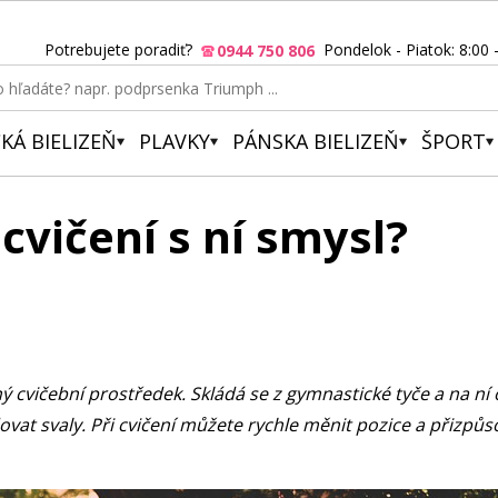
Potrebujete poradiť?
Pondelok - Piatok: 8:00 
0944 750 806
KÁ BIELIZEŇ
PLAVKY
PÁNSKA BIELIZEŇ
ŠPORT
cvičení s ní smysl?
ý cvičební prostředek. Skládá se z gymnastické tyče a na 
vat svaly. Při cvičení můžete rychle měnit pozice a přizpů