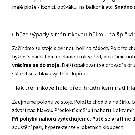
malé ploše - ložnici, obýváku, na balkoně atd.
Snadno s
Chůze výpady s tréninkovou hůlkou na špičk
Začínáme ze stoje s cvičnou holí na zádech. Položte c
hýždě. S nádechem uděláme krok vpřed, pokrčíme noh
vrátíme se do stoje.
Další opakování se provádí s dr
sklonit se a hlavu vystrčit dopředu.
Tlak tréninkové hole před hrudníkem nad hl
Zaujmeme polohu ve stoje. Položte chodidla na šířku 
závaží nad hlavou. Předloktí směřují nahoru. Lokty mí
Při pohybu nahoru vydechujeme. Poté se vrátíme d
spuštění paží, hyperextenze v loketních kloubech