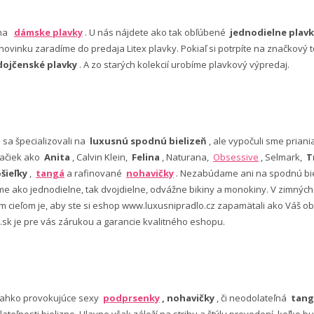
 na
dámske plavky
. U nás nájdete ako tak obľúbené
jednodielne plavk
ovinku zaradíme do predaja Litex plavky. Pokiaľ si potrpíte na značkový t
dojčenské plavky
. A zo starých kolekcií urobíme plavkový výpredaj.
e sa špecializovali na
luxusnú spodnú bielizeň
, ale vypočuli sme pria
ačiek ako
Anita
, Calvin Klein,
Felina
, Naturana,
Obsessive
, Selmark,
T
šieľky
,
tangá
a rafinované
nohavičky
. Nezabúdame ani na spodnú bie
 ako jednodielne, tak dvojdielne, odvážne bikiny a monokiny. V zimný
šim cieľom je, aby ste si eshop www.luxusnipradlo.cz zapamätali ako Váš
 .sk je pre vás zárukou a garancie kvalitného eshopu.
ľahko provokujúce sexy
podprsenky
, nohavičky
, či neodolateľná
tang