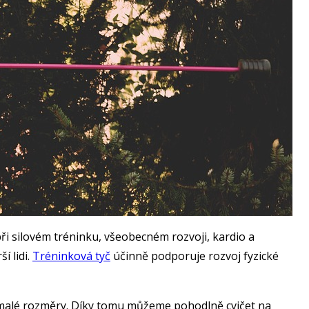
 při silovém tréninku, všeobecném rozvoji, kardio a
í lidi.
Tréninková tyč
účinně podporuje rozvoj fyzické
jí malé rozměry. Díky tomu můžeme pohodlně cvičet na