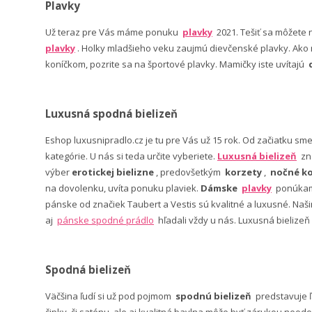
Plavky
Už teraz pre Vás máme ponuku
plavky
2021. Tešiť sa môžete
plavky
. Holky mladšieho veku zaujmú dievčenské plavky. Ako n
koníčkom, pozrite sa na športové plavky. Mamičky iste uvítajú
Luxusná spodná bielizeň
Eshop luxusnipradlo.cz je tu pre Vás už 15 rok. Od začiatku sm
kategórie. U nás si teda určite vyberiete.
Luxusná bielizeň
zn
výber
erotickej bielizne
, predovšetkým
korzety
,
nočné ko
na dovolenku, uvíta ponuku plaviek.
Dámske
plavky
ponúkame
pánske od značiek Taubert a Vestis sú kvalitné a luxusné. Na
aj
pánske spodné prádlo
hľadali vždy u nás. Luxusná bielizeň
Spodná bielizeň
Väčšina ľudí si už pod pojmom
spodnú bielizeň
predstavuje 