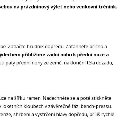
 sebou na prázdninový výlet nebo venkovní trénink.
ebe. Zatlačte hrudník dopředu. Zatáhněte břicho a
výdechem přiblížíme zadní nohu k přední noze a
tí paty přední nohy ze země, naklonění těla dozadu,
uce na šířku ramen. Nadechněte se a poté stiskněte
v loketních kloubech v závěrečné fázi bench-pressu.
nze, shrbení a vystrčení hlavy dopředu, příliš rychlé