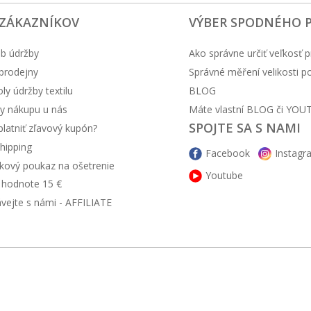
 ZÁKAZNÍKOV
VÝBER SPODNÉHO 
b údržby
Ako správne určiť veľkosť p
prodejny
Správné měření velikosti 
y údržby textilu
BLOG
y nákupu u nás
Máte vlastní BLOG či YOU
SPOJTE SA S NAMI
latniť zľavový kupón?
hipping
Facebook
Instagr
kový poukaz na ošetrenie
Youtube
v hodnote 15 €
ávejte s námi - AFFILIATE