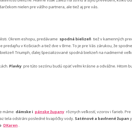
lateľnosti bielizne. Hlavne však záleží na strihu a štýlu prevedení, koľko
rčekom nielen pre vášho partnera, ale tiež aj pre vás.
alisti. Okrem eshopu, predávame
spodná bielizeň
tiež v kamenných pred
predajňu v Košiciach a tiež dve v Brne. To je pre Vás zárukou, že spod
ielizeň Triumph, ďalej špecializované spodná bielizeň na nadmerné veľkos
vkách.
Plavky
pre túto sezónu budú opäť veľmi krásne a odvážne. Hitom budú
nuke máme
dámske i
pánske župany
rôznych veľkostí, vzorov i farieb. Pr
 az tela odstráni posledné kvapôčky vody.
Saténové a bavlnené župan
y
bo
DKaren
.