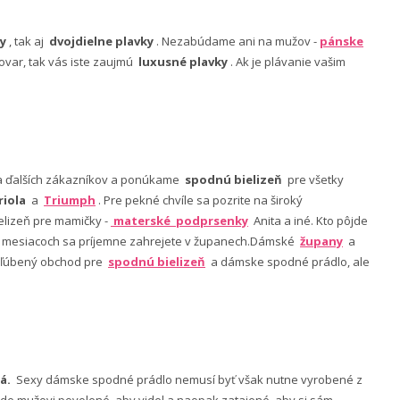
y
, tak aj
dvojdielne plavky
. Nezabúdame ani na mužov -
pánske
ovar, tak vás iste zaujmú
luxusné plavky
. Ak je plávanie vašim
nia ďalších zákazníkov a ponúkame
spodnú bielizeň
pre všetky
riola
a
Triumph
. Pre pekné chvíle sa pozrite na široký
lizeň pre mamičky -
materské podprsenky
Anita a iné. Kto pôjde
ch mesiacoch sa príjemne zahrejete v županech.Dámské
župany
a
 obľúbený obchod pre
spodnú bielizeň
a dámske spodné prádlo, ale
á.
Sexy dámske spodné prádlo nemusí byť však nutne vyrobené z