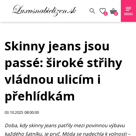
0
0
MENU
Skinny jeans jsou
passé: široké střihy
vládnou ulicím i
přehlídkám
03.10.2025 08:00:00
Doba, kdy skinny jeans patřily mezi povinnou výbavu
každého šatníku, je pryč. Móda se nadechla k volnosti –