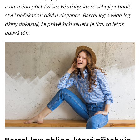
a na scénu přichází široké střihy, které slibují pohodlí,
styl i nečekanou dávku elegance. Barrel-leg a wide-leg
džíny dokazují, že právě širší silueta je tím, co letos
udává tón.
Barrel-leg: oblina, která přitahuje