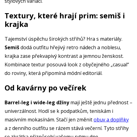
stylových variací.
Textury, které hrají prim: semiš i
krajka
Tajemství úspěchu širokých střihů? Hra s materiály.
Semiš
dodá outfitu hřejivý retro nádech a noblesu,
krajka zase překvapivý kontrast a jemnou ženskost.
Kombinace textur posouvá look z obyčejného „casual“
do roviny, která připomíná módní editoriál.
Od kavárny po večírek
Barrel-leg i wide-leg džíny
mají ještě jednu přednost –
univerzálnost. Hodí se k podpatkům, teniskám i
masivním mokasínám. Stačí jen změnit
obuv a doplňky
a z denního outfitu se rázem stává večerní. Tyto střihy
se zkrátka přizpůsobí vašemu rytmu dne.