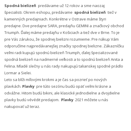
Spodná bielizeň
predávame už 12 rokov a sme naozaj
špecialisti. Okrem eshopu, predávame
spodná bielizeň
tiež v
kamenných predajniach. Konkrétne v Ostrave máme štyri
predajne. Dve predajne SARA, predajňu GEMINI a značkový obchod
Triumph. Ďalej máme predajňu v Košiciach a tiež dve v Brne. To je
pre Vás zárukou, že spodnej bielizni rozumieme. Pre nákup Vám
odporučíme najpredávanejšej značky spodnej bielizne. Zákazníčku
veľmi radi kupujú spodnú bielizeň Triumph, ďalej špecializované
spodná bielizeň na nadmerné veľkosti a to spodnú bielizeň Anita a
Felina. Mladé slečny u nás rady nakupujú talianskej spodné prádlo
Lormar a Sielei.
Leto sa blíži míľovými krokmi a je čas sa pozrieť po nových
plavkách.
Plavky
pre túto sezónu budú opäť veľmi krásne a
odvážne. Hitom budú bikini, ale klasické jednodielne a dvojdielne
plavky budú vévédit predajom.
Plavky
2021 môžete u nás
nakupovať už teraz.