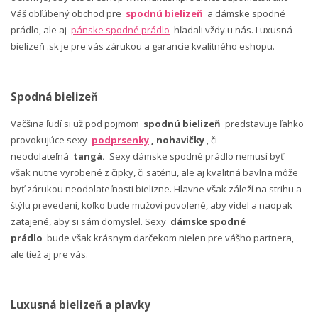
Váš obľúbený obchod pre
spodnú bielizeň
a dámske spodné
prádlo, ale aj
pánske spodné prádlo
hľadali vždy u nás. Luxusná
bielizeň .sk je pre vás zárukou a garancie kvalitného eshopu.
Spodná bielizeň
Väčšina ľudí si už pod pojmom
spodnú bielizeň
predstavuje ľahko
provokujúce sexy
podprsenky
, nohavičky
, či
neodolateľná
tangá.
Sexy dámske spodné prádlo nemusí byť
však nutne vyrobené z čipky, či saténu, ale aj kvalitná bavlna môže
byť zárukou neodolateľnosti bielizne. Hlavne však záleží na strihu a
štýlu prevedení, koľko bude mužovi povolené, aby videl a naopak
zatajené, aby si sám domyslel. Sexy
dámske spodné
prádlo
bude však krásnym darčekom nielen pre vášho partnera,
ale tiež aj pre vás.
Luxusná bielizeň a plavky