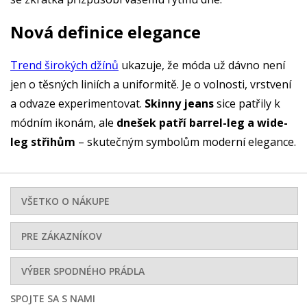
Nová definice elegance
Trend širokých džínů
ukazuje, že móda už dávno není
jen o těsných liniích a uniformitě. Je o volnosti, vrstvení
a odvaze experimentovat.
Skinny jeans
sice patřily k
módním ikonám, ale
dnešek patří barrel-leg a wide-
leg střihům
– skutečným symbolům moderní elegance.
VŠETKO O NÁKUPE
PRE ZÁKAZNÍKOV
VÝBER SPODNÉHO PRÁDLA
SPOJTE SA S NAMI