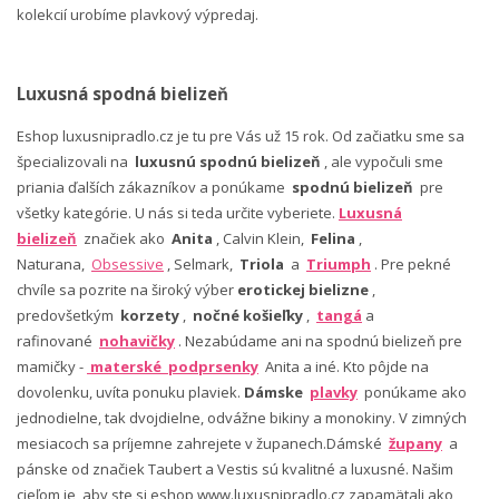
kolekcií urobíme plavkový výpredaj.
Luxusná spodná bielizeň
Eshop luxusnipradlo.cz je tu pre Vás už 15 rok. Od začiatku sme sa
špecializovali na
luxusnú spodnú bielizeň
, ale vypočuli sme
priania ďalších zákazníkov a ponúkame
spodnú bielizeň
pre
všetky kategórie. U nás si teda určite vyberiete.
Luxusná
bielizeň
značiek ako
Anita
, Calvin Klein,
Felina
,
Naturana,
Obsessive
, Selmark,
Triola
a
Triumph
. Pre pekné
chvíle sa pozrite na široký výber
erotickej bielizne
,
predovšetkým
korzety
,
nočné košieľky
,
tangá
a
rafinované
nohavičky
. Nezabúdame ani na spodnú bielizeň pre
mamičky -
materské podprsenky
Anita a iné. Kto pôjde na
dovolenku, uvíta ponuku plaviek.
Dámske
plavky
ponúkame ako
jednodielne, tak dvojdielne, odvážne bikiny a monokiny. V zimných
mesiacoch sa príjemne zahrejete v županech.Dámské
župany
a
pánske od značiek Taubert a Vestis sú kvalitné a luxusné. Našim
cieľom je, aby ste si eshop www.luxusnipradlo.cz zapamätali ako