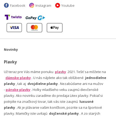
Facebook
Instagram
Youtube
Novinky
Plavky
Už teraz pre Vás máme ponuku
plavky
2021. Tešiť sa môžete na
dámske plavky
. U nás nájdete ako tak obľúbené
jednodielne
plavky
, tak aj
dvojdielne plavky
. Nezabúdame ani na mužov
-
pánske plavky
. Holky mladšieho veku zaujmú dievčenské
plavky. Ako novinku zaradíme do predaja Litex plavky. Pokiaľ si
potrpíte na značkový tovar, tak vás iste zaujmú
luxusné
plavky
. Ak je plávanie vašim koníčkom, pozrite sa na športové
plavky. Mamičky iste uvítajú
dojčenské plavky
. A zo starých