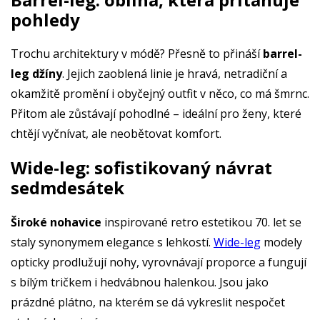
pohledy
Trochu architektury v módě? Přesně to přináší
barrel-
leg džíny
. Jejich zaoblená linie je hravá, netradiční a
okamžitě promění i obyčejný outfit v něco, co má šmrnc.
Přitom ale zůstávají pohodlné – ideální pro ženy, které
chtějí vyčnívat, ale neobětovat komfort.
Wide-leg: sofistikovaný návrat
sedmdesátek
Široké nohavice
inspirované retro estetikou 70. let se
staly synonymem elegance s lehkostí.
Wide-leg
modely
opticky prodlužují nohy, vyrovnávají proporce a fungují
s bílým tričkem i hedvábnou halenkou. Jsou jako
prázdné plátno, na kterém se dá vykreslit nespočet