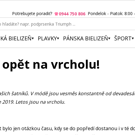
Potrebujete poradiť?
Pondelok - Piatok: 8:00 
0944 750 806
KÁ BIELIZEŇ
PLAVKY
PÁNSKA BIELIZEŇ
ŠPORT
 opět na vrcholu!
šich šatníků. V módě jsou vesměs konstantně od devadesátýc
 2019. Letos jsou na vrcholu.
bylo jen otázkou času, kdy se do popředí dostanou i v té d