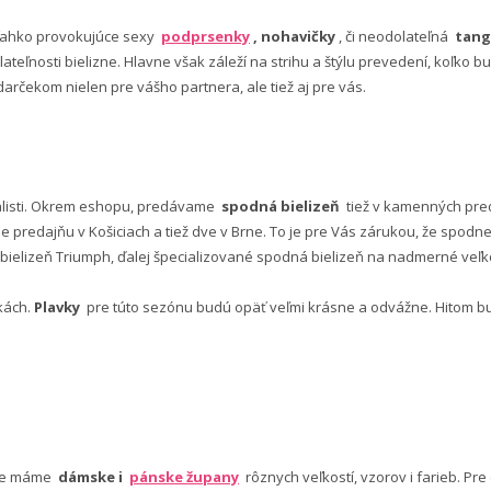
ľahko provokujúce sexy
podprsenky
, nohavičky
, či neodolateľná
tang
lateľnosti bielizne. Hlavne však záleží na strihu a štýlu prevedení, koľko
rčekom nielen pre vášho partnera, ale tiež aj pre vás.
alisti. Okrem eshopu, predávame
spodná bielizeň
tiež v kamenných pred
predajňu v Košiciach a tiež dve v Brne. To je pre Vás zárukou, že spod
ielizeň Triumph, ďalej špecializované spodná bielizeň na nadmerné veľkos
vkách.
Plavky
pre túto sezónu budú opäť veľmi krásne a odvážne. Hitom budú
nuke máme
dámske i
pánske župany
rôznych veľkostí, vzorov i farieb. Pr