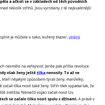
pěla a ačkoli se v základech od těch původních
hned několik střihů. Jsou vyrobeny z té nejkvalitnější
oplnit je můžete o sako, kožený blazer,
vlněný
ách nesmělo na veřejnost. Jenže pak přišla revoluce.
hdy však ženy ještě
tílka
nenosily. To až ve
i, kteří nějakým způsobem týrali ženy, manželky,
ačali tílka nosit také ženy. Střih tílek vypadal tak, že
tě zvětšila. Němečtí vojáci začali nosit tzv.
ch se začalo tílko nosit spolu s džínami.
A právě v