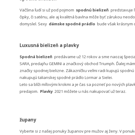
Väčšina ľudí si už pod pojmom
spodnú bielizeň
predstavuje 
čipky, či saténu, ale aj kvalitná bavlna môže byť zárukou neodo
domyslel. Sexy
dámske spodné prádlo
bude však krásnym da
Luxusná bielizeň a plavky
Spodná bielizeň
predávame už 12 rokov a sme naozaj špeci
SARA, predajňu GEMINI a značkový obchod Triumph. Ďalej máme 
značky spodnej bielizne. Zákazníčku veľmi radi kupujú spodnú b
nakupujú talianskej spodné prádlo Lormar a Sielei.
Leto sa blíži míľovými krokmi a je čas sa pozrieť po nových pla
predajom.
Plavky
2021 môžete u nás nakupovať už teraz.
župany
Vyberte si z našej ponuky županov pre mužov aj ženy. V po