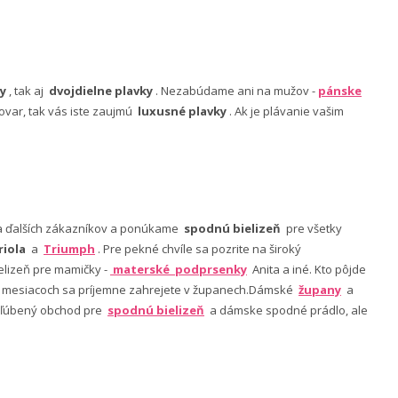
y
, tak aj
dvojdielne plavky
. Nezabúdame ani na mužov -
pánske
ovar, tak vás iste zaujmú
luxusné plavky
. Ak je plávanie vašim
nia ďalších zákazníkov a ponúkame
spodnú bielizeň
pre všetky
riola
a
Triumph
. Pre pekné chvíle sa pozrite na široký
lizeň pre mamičky -
materské podprsenky
Anita a iné. Kto pôjde
ch mesiacoch sa príjemne zahrejete v županech.Dámské
župany
a
 obľúbený obchod pre
spodnú bielizeň
a dámske spodné prádlo, ale