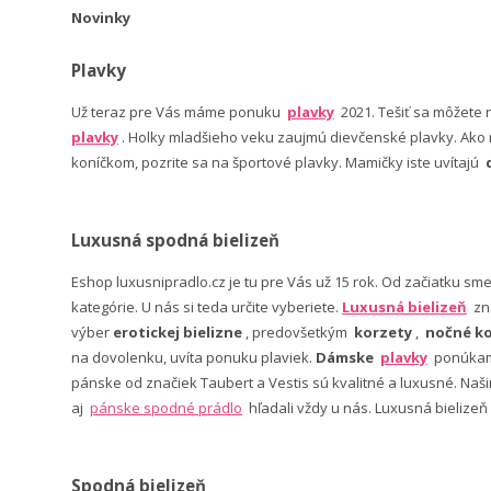
Novinky
Plavky
Už teraz pre Vás máme ponuku
plavky
2021. Tešiť sa môžete
plavky
. Holky mladšieho veku zaujmú dievčenské plavky. Ako n
koníčkom, pozrite sa na športové plavky. Mamičky iste uvítajú
Luxusná spodná bielizeň
Eshop luxusnipradlo.cz je tu pre Vás už 15 rok. Od začiatku sm
kategórie. U nás si teda určite vyberiete.
Luxusná bielizeň
zn
výber
erotickej bielizne
, predovšetkým
korzety
,
nočné ko
na dovolenku, uvíta ponuku plaviek.
Dámske
plavky
ponúkame
pánske od značiek Taubert a Vestis sú kvalitné a luxusné. Na
aj
pánske spodné prádlo
hľadali vždy u nás. Luxusná bielizeň
Spodná bielizeň