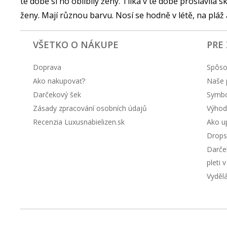
té době si ho oblíbily ženy. Tílka v té době proslavila
ženy. Mají různou barvu. Nosí se hodně v létě, na pláž 
VŠETKO O NÁKUPE
PRE
Doprava
Spôso
Ako nakupovať?
Naše 
Darčekový šek
Symbol
Zásady zpracování osobních údajů
Výhod
Recenzia Luxusnabielizen.sk
Ako up
Drops
Darče
pleti 
Vyděl