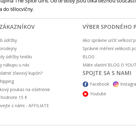
 skupina The Spice Girls. Od té doby jsou tílka běžnou součást
a do tělocvičny.
 ZÁKAZNÍKOV
VÝBER SPODNÉHO 
b údržby
Ako správne určiť veľkosť p
prodejny
Správné měření velikosti 
y údržby textilu
BLOG
y nákupu u nás
Máte vlastní BLOG či YOU
SPOJTE SA S NAMI
latniť zľavový kupón?
hipping
Facebook
Instagr
kový poukaz na ošetrenie
Youtube
v hodnote 15 €
ávejte s námi - AFFILIATE