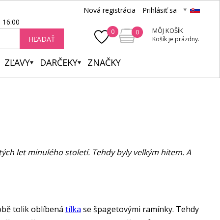
Nová registrácia
Prihlásiť sa
- 16:00
MÔJ KOŠÍK
0
0
HĽADAŤ
Košík je prázdny.
ZĽAVY
DARČEKY
ZNAČKY
h let minulého století. Tehdy byly velkým hitem. A
obě tolik oblíbená
tílka
se špagetovými ramínky. Tehdy