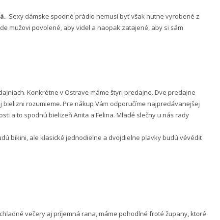
á.
Sexy dámske spodné prádlo nemusí byť však nutne vyrobené z
 bude mužovi povolené, aby videl a naopak zatajené, aby si sám
ajniach. Konkrétne v Ostrave máme štyri predajne. Dve predajne
nej bielizni rozumieme. Pre nákup Vám odporučíme najpredávanejšej
ti a to spodnú bielizeň Anita a Felina. Mladé slečny u nás rady
 bikini, ale klasické jednodielne a dvojdielne plavky budú vévédit
e chladné večery aj príjemná rana, máme pohodlné froté župany, ktoré