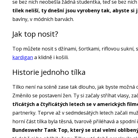
se bez nich neobešla žádná studentka, teď se bez nic
tílek neliší, ty dnešní jsou vyrobeny tak, abyste si
bavlny, v módních barvách.
Jak top nosit?
Top můžete nosit s džínami, šortkami, riflovou sukní,
kardigan
a klidně i košili.
Historie jednoho tílka
Tílko není na scéně zase tak dlouho, jak byste možná oč
Změnilo se postavení žen. Ty si začaly stříhat vlasy, za
třicátých a čtyřicátých letech se v amerických filme
partnerky. Teprve až v sedmdesátých letech začali muži t
horní část tílka byla těsná, tvarově přiléhavá a spodní č
Bundeswehr Tank Top, který se stal velmi oblíbeným