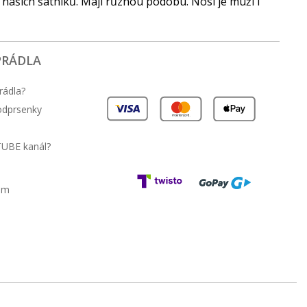
í našich šatníků. Mají různou podobu. Nosí je muži i
PRÁDLA
rádla?
podprsenky
TUBE kanál?
am