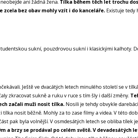
h neobejde ani žádná žena.
Tílka během těch let trochu dos
 je zcela bez obav mohly vzít i do kanceláře.
Existuje tedy 
 studentskou sukní, pouzdrovou sukní i klasickými kalhoty. D
ekávali. Ještě ve dvacátých letech minulého století se v tílk
čaly zkracovat sukně a ruku v ruce s tím šly i další změny.
Te
ch začali muži nosit tílka.
Nosili je tehdy obvykle darebác
ílka nosit běžně. Mohly za to zase filmy a videa. V této době z
ást pak byla volnější. V osmdesátých letech se obliba tílek ješ
 a brzy se prodával po celém světě. V devadesátých lete