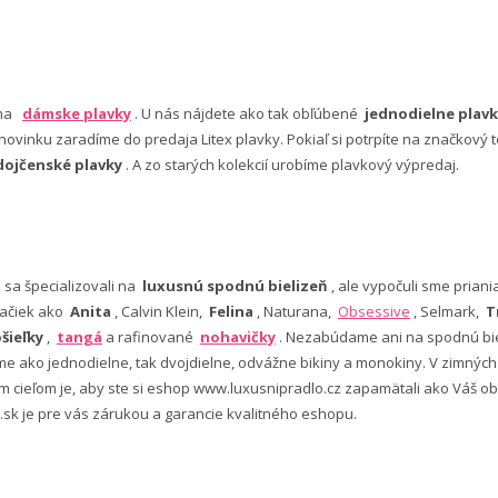
 na
dámske plavky
. U nás nájdete ako tak obľúbené
jednodielne plavk
ovinku zaradíme do predaja Litex plavky. Pokiaľ si potrpíte na značkový t
dojčenské plavky
. A zo starých kolekcií urobíme plavkový výpredaj.
e sa špecializovali na
luxusnú spodnú bielizeň
, ale vypočuli sme pria
ačiek ako
Anita
, Calvin Klein,
Felina
, Naturana,
Obsessive
, Selmark,
T
šieľky
,
tangá
a rafinované
nohavičky
. Nezabúdame ani na spodnú bie
 ako jednodielne, tak dvojdielne, odvážne bikiny a monokiny. V zimný
šim cieľom je, aby ste si eshop www.luxusnipradlo.cz zapamätali ako Váš
 .sk je pre vás zárukou a garancie kvalitného eshopu.