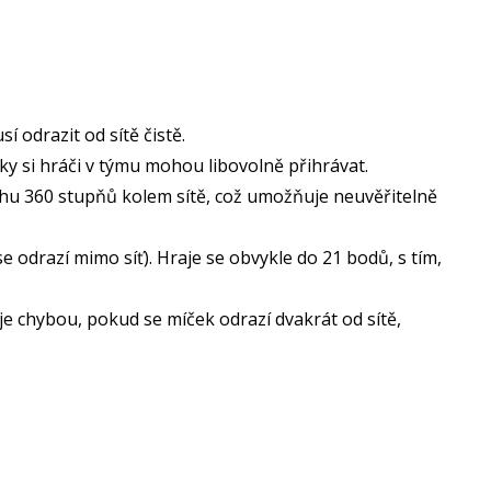
 odrazit od sítě čistě.
yky si hráči v týmu mohou libovolně přihrávat.
hu 360 stupňů kolem sítě, což umožňuje neuvěřitelně
 odrazí mimo síť). Hraje se obvykle do 21 bodů, s tím,
je chybou, pokud se míček odrazí dvakrát od sítě,