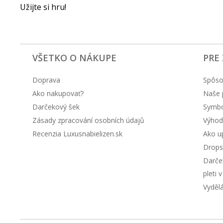
Užijte si hru!
VŠETKO O NÁKUPE
PRE
Doprava
Spôso
Ako nakupovať?
Naše 
Darčekový šek
Symbol
Zásady zpracování osobních údajů
Výhod
Recenzia Luxusnabielizen.sk
Ako up
Drops
Darče
pleti 
Vyděl