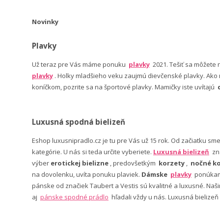
Novinky
Plavky
Už teraz pre Vás máme ponuku
plavky
2021. Tešiť sa môžete
plavky
. Holky mladšieho veku zaujmú dievčenské plavky. Ako n
koníčkom, pozrite sa na športové plavky. Mamičky iste uvítajú
Luxusná spodná bielizeň
Eshop luxusnipradlo.cz je tu pre Vás už 15 rok. Od začiatku sm
kategórie. U nás si teda určite vyberiete.
Luxusná bielizeň
zn
výber
erotickej bielizne
, predovšetkým
korzety
,
nočné ko
na dovolenku, uvíta ponuku plaviek.
Dámske
plavky
ponúkame
pánske od značiek Taubert a Vestis sú kvalitné a luxusné. Na
aj
pánske spodné prádlo
hľadali vždy u nás. Luxusná bielizeň