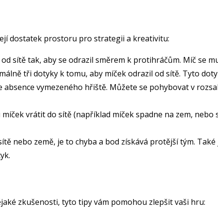
jí dostatek prostoru pro strategii a kreativitu:
d sítě tak, aby se odrazil směrem k protihráčům. Míč se musí
málně tři dotyky k tomu, aby míček odrazil od sítě. Tyto dot
je absence vymezeného hřiště. Můžete se pohybovat v rozsa
íček vrátit do sítě (například míček spadne na zem, nebo se
ě nebo země, je to chyba a bod získává protější tým. Také 
yk.
jaké zkušenosti, tyto tipy vám pomohou zlepšit vaši hru: