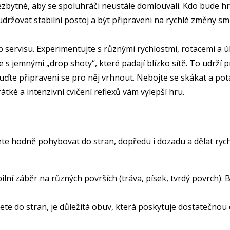
ezbytné, aby se spoluhráči neustále domlouvali. Kdo bude hr
ržovat stabilní postoj a být připraveni na rychlé změny směr
servisu. Experimentujte s různými rychlostmi, rotacemi a úh
 s jemnými „drop shoty“, které padají blízko sítě. To udrží pr
ďte připraveni se pro něj vrhnout. Nebojte se skákat a potáp
rátké a intenzivní cvičení reflexů vám vylepší hru.
ete hodně pohybovat do stran, dopředu i dozadu a dělat rych
ilní záběr na různých površích (tráva, písek, tvrdý povrch). 
ete do stran, je důležitá obuv, která poskytuje dostatečnou