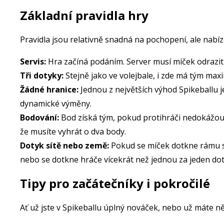
Základní pravidla hry
Pravidla jsou relativně snadná na pochopení, ale nabíze
Servis:
Hra začíná podáním. Server musí míček odrazit o
Tři dotyky:
Stejně jako ve volejbale, i zde má tým maxi
Žádné hranice:
Jednou z největších výhod Spikeballu 
dynamické výměny.
Bodování:
Bod získá tým, pokud protihráči nedokážou m
že musíte vyhrát o dva body.
Dotyk sítě nebo země:
Pokud se míček dotkne rámu sít
nebo se dotkne hráče vícekrát než jednou za jeden dot
Tipy pro začátečníky i pokročilé
Ať už jste v Spikeballu úplný nováček, nebo už máte ně