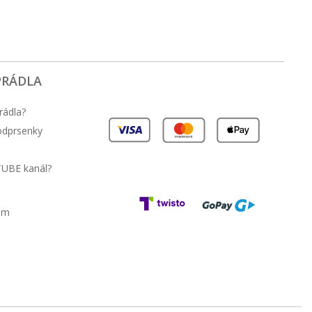
PRÁDLA
rádla?
podprsenky
TUBE kanál?
am