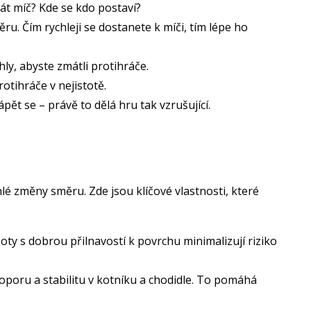
át míč? Kde se kdo postaví?
u. Čím rychleji se dostanete k míči, tím lépe ho
ly, abyste zmátli protihráče.
otihráče v nejistotě.
ět se – právě to dělá hru tak vzrušující.
lé změny směru. Zde jsou klíčové vlastnosti, které
Boty s dobrou přilnavostí k povrchu minimalizují riziko
 oporu a stabilitu v kotníku a chodidle. To pomáhá