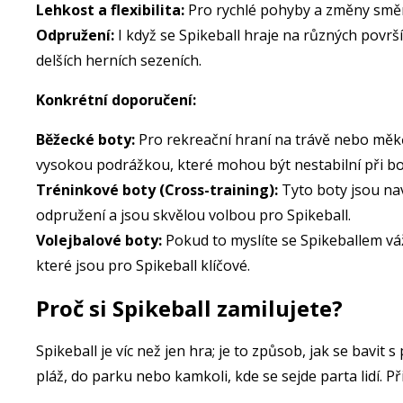
Lehkost a flexibilita:
Pro rychlé pohyby a změny směru
Odpružení:
I když se Spikeball hraje na různých povr
delších herních sezeních.
Konkrétní doporučení:
Běžecké boty:
Pro rekreační hraní na trávě nebo měk
vysokou podrážkou, které mohou být nestabilní při b
Tréninkové boty (Cross-training):
Tyto boty jsou nav
odpružení a jsou skvělou volbou pro Spikeball.
Volejbalové boty:
Pokud to myslíte se Spikeballem vážn
které jsou pro Spikeball klíčové.
Proč si Spikeball zamilujete?
Spikeball je víc než jen hra; je to způsob, jak se bavit 
pláž, do parku nebo kamkoli, kde se sejde parta lidí. 