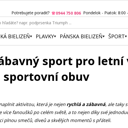
Potrebujete poradiť?
Pondelok - Piatok: 8:00 
0944 750 806
KÁ BIELIZEŇ
PLAVKY
PÁNSKA BIELIZEŇ
ŠPORT
ábavný sport pro letní 
a sportovní obuv
naplnit aktivitou, která je nejen
rychlá a zábavná
, ale taky
e více fanoušků po celém světě, a to nejen díky své jednoduch
i plnou smečů, diveů a skvělých momentů s přáteli.