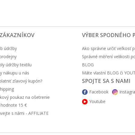
 ZÁKAZNÍKOV
VÝBER SPODNÉHO 
b údržby
Ako správne určiť veľkosť p
prodejny
Správné měření velikosti 
y údržby textilu
BLOG
y nákupu u nás
Máte vlastní BLOG či YOU
SPOJTE SA S NAMI
latniť zľavový kupón?
hipping
Facebook
Instagr
kový poukaz na ošetrenie
Youtube
v hodnote 15 €
ávejte s námi - AFFILIATE