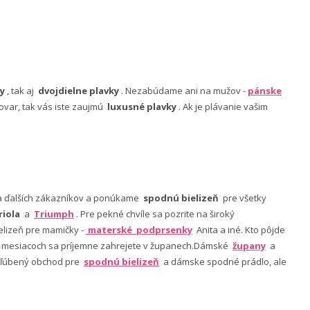
y
, tak aj
dvojdielne plavky
. Nezabúdame ani na mužov -
pánske
ovar, tak vás iste zaujmú
luxusné plavky
. Ak je plávanie vašim
nia ďalších zákazníkov a ponúkame
spodnú bielizeň
pre všetky
riola
a
Triumph
. Pre pekné chvíle sa pozrite na široký
lizeň pre mamičky -
materské podprsenky
Anita a iné. Kto pôjde
ch mesiacoch sa príjemne zahrejete v županech.Dámské
župany
a
 obľúbený obchod pre
spodnú bielizeň
a dámske spodné prádlo, ale