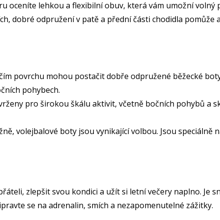
 oceníte lehkou a flexibilní obuv, která vám umožní volný 
ších, dobré odpružení v patě a přední části chodidla pomůže
čím povrchu mohou postačit dobře odpružené běžecké boty s
očních pohybech.
rženy pro širokou škálu aktivit, včetně bočních pohybů a sk
ě, volejbalové boty jsou vynikající volbou. Jsou speciálně n
s přáteli, zlepšit svou kondici a užít si letní večery naplno. 
Připravte se na adrenalin, smích a nezapomenutelné zážitky.