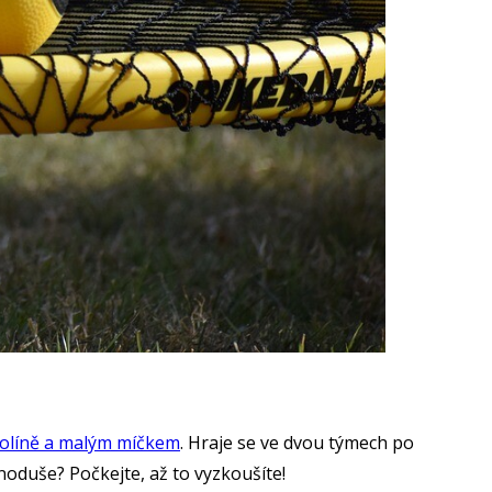
olíně a malým míčkem
. Hraje se ve dvou týmech po
ednoduše? Počkejte, až to vyzkoušíte!