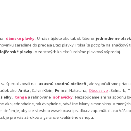
 na
dámske plavky
. U nás nájdete ako tak obľúbené
jednodielne plavk
ovinku zaradíme do predaja Litex plavky. Pokiaľ si potrpíte na značkový t
dojčenské plavky
. A zo starých kolekcií urobíme plavkový výpredaj.
e sa špecializovali na
luxusnú spodnú bielizeň
, ale vypočuli sme pria
ačiek ako
Anita
, Calvin Klein,
Felina
, Naturana,
Obsessive
, Selmark,
T
šieľky
,
tangá
a rafinované
nohavičky
. Nezabúdame ani na spodnú bie
 ako jednodielne, tak dvojdielne, odvážne bikiny a monokiny. V zimný
šim cieľom je, aby ste si eshop www.luxusnipradlo.cz zapamätali ako Váš
 .sk je pre vás zárukou a garancie kvalitného eshopu.