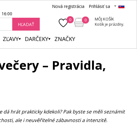
Nová registrácia
Prihlásiť sa
- 16:00
MÔJ KOŠÍK
0
0
HĽADAŤ
Košík je prázdny.
ZĽAVY
DARČEKY
ZNAČKY
večery – Pravidla,
 se dá hrát prakticky kdekoli? Pak byste se měli seznámit
osti, ale i neuvěřitelné zábavnosti a intenzitě.