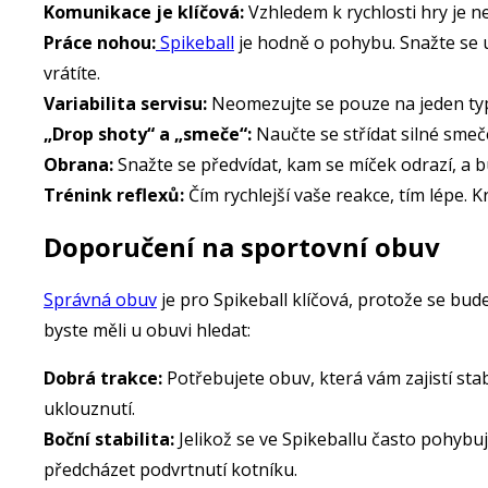
Komunikace je klíčová:
Vzhledem k rychlosti hry je n
Práce nohou:
Spikeball
je hodně o pohybu. Snažte se ud
vrátíte.
Variabilita servisu:
Neomezujte se pouze na jeden typ 
„Drop shoty“ a „smeče“:
Naučte se střídat silné smeče
Obrana:
Snažte se předvídat, kam se míček odrazí, a bu
Trénink reflexů:
Čím rychlejší vaše reakce, tím lépe. K
Doporučení na sportovní obuv
Správná obuv
je pro Spikeball klíčová, protože se bud
byste měli u obuvi hledat:
Dobrá trakce:
Potřebujete obuv, která vám zajistí stab
uklouznutí.
Boční stabilita:
Jelikož se ve Spikeballu často pohybuj
předcházet podvrtnutí kotníku.