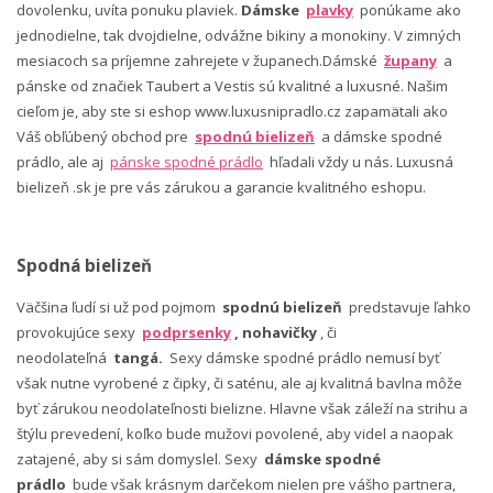
dovolenku, uvíta ponuku plaviek.
Dámske
plavky
ponúkame ako
jednodielne, tak dvojdielne, odvážne bikiny a monokiny. V zimných
mesiacoch sa príjemne zahrejete v županech.Dámské
župany
a
pánske od značiek Taubert a Vestis sú kvalitné a luxusné. Našim
cieľom je, aby ste si eshop www.luxusnipradlo.cz zapamätali ako
Váš obľúbený obchod pre
spodnú bielizeň
a dámske spodné
prádlo, ale aj
pánske spodné prádlo
hľadali vždy u nás. Luxusná
bielizeň .sk je pre vás zárukou a garancie kvalitného eshopu.
Spodná bielizeň
Väčšina ľudí si už pod pojmom
spodnú bielizeň
predstavuje ľahko
provokujúce sexy
podprsenky
, nohavičky
, či
neodolateľná
tangá.
Sexy dámske spodné prádlo nemusí byť
však nutne vyrobené z čipky, či saténu, ale aj kvalitná bavlna môže
byť zárukou neodolateľnosti bielizne. Hlavne však záleží na strihu a
štýlu prevedení, koľko bude mužovi povolené, aby videl a naopak
zatajené, aby si sám domyslel. Sexy
dámske spodné
prádlo
bude však krásnym darčekom nielen pre vášho partnera,