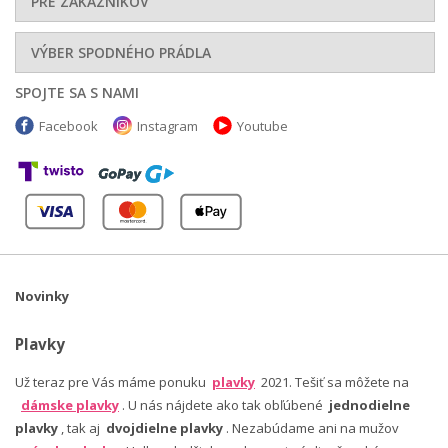
PRE ZÁKAZNÍKOV
VÝBER SPODNÉHO PRÁDLA
SPOJTE SA S NAMI
Facebook
Instagram
Youtube
Novinky
Plavky
Už teraz pre Vás máme ponuku
plavky
2021. Tešiť sa môžete na
dámske plavky
. U nás nájdete ako tak obľúbené
jednodielne
plavky
, tak aj
dvojdielne plavky
. Nezabúdame ani na mužov