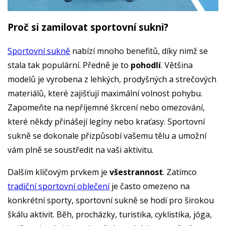
Proč si zamilovat sportovní sukni?
Sportovní sukně
nabízí mnoho benefitů, díky nimž se
stala tak populární. Předně je to
pohodlí
. Většina
modelů je vyrobena z lehkých, prodyšných a strečových
materiálů, které zajišťují maximální volnost pohybu.
Zapomeňte na nepříjemné škrcení nebo omezování,
které někdy přinášejí legíny nebo kraťasy. Sportovní
sukně se dokonale přizpůsobí vašemu tělu a umožní
vám plně se soustředit na vaši aktivitu.
Dalším klíčovým prvkem je
všestrannost
. Zatímco
tradiční sportovní oblečení
je často omezeno na
konkrétní sporty, sportovní sukně se hodí pro širokou
škálu aktivit. Běh, procházky, turistika, cyklistika, jóga,