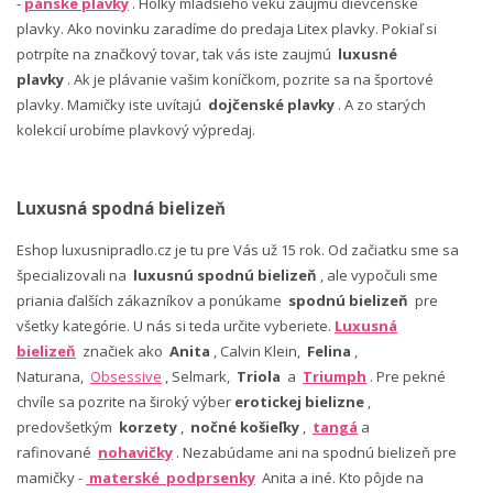
-
pánske plavky
. Holky mladšieho veku zaujmú dievčenské
plavky. Ako novinku zaradíme do predaja Litex plavky. Pokiaľ si
potrpíte na značkový tovar, tak vás iste zaujmú
luxusné
plavky
. Ak je plávanie vašim koníčkom, pozrite sa na športové
plavky. Mamičky iste uvítajú
dojčenské plavky
. A zo starých
kolekcií urobíme plavkový výpredaj.
Luxusná spodná bielizeň
Eshop luxusnipradlo.cz je tu pre Vás už 15 rok. Od začiatku sme sa
špecializovali na
luxusnú spodnú bielizeň
, ale vypočuli sme
priania ďalších zákazníkov a ponúkame
spodnú bielizeň
pre
všetky kategórie. U nás si teda určite vyberiete.
Luxusná
bielizeň
značiek ako
Anita
, Calvin Klein,
Felina
,
Naturana,
Obsessive
, Selmark,
Triola
a
Triumph
. Pre pekné
chvíle sa pozrite na široký výber
erotickej bielizne
,
predovšetkým
korzety
,
nočné košieľky
,
tangá
a
rafinované
nohavičky
. Nezabúdame ani na spodnú bielizeň pre
mamičky -
materské podprsenky
Anita a iné. Kto pôjde na