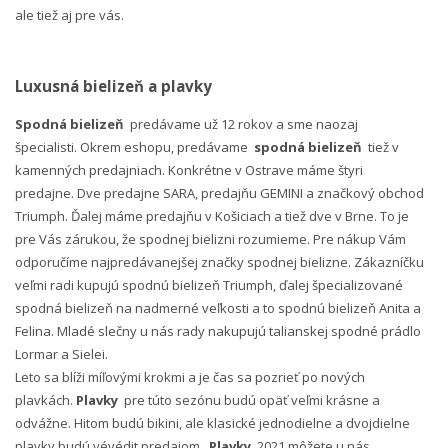
ale tiež aj pre vás.
Luxusná bielizeň a plavky
Spodná bielizeň
predávame už 12 rokov a sme naozaj
špecialisti. Okrem eshopu, predávame
spodná bielizeň
tiež v
kamenných predajniach. Konkrétne v Ostrave máme štyri
predajne. Dve predajne SARA, predajňu GEMINI a značkový obchod
Triumph. Ďalej máme predajňu v Košiciach a tiež dve v Brne. To je
pre Vás zárukou, že spodnej bielizni rozumieme. Pre nákup Vám
odporučíme najpredávanejšej značky spodnej bielizne. Zákazníčku
veľmi radi kupujú spodnú bielizeň Triumph, ďalej špecializované
spodná bielizeň na nadmerné veľkosti a to spodnú bielizeň Anita a
Felina. Mladé slečny u nás rady nakupujú talianskej spodné prádlo
Lormar a Sielei.
Leto sa blíži míľovými krokmi a je čas sa pozrieť po nových
plavkách.
Plavky
pre túto sezónu budú opäť veľmi krásne a
odvážne. Hitom budú bikini, ale klasické jednodielne a dvojdielne
plavky budú vévédit predajom.
Plavky
2021 môžete u nás