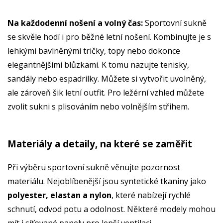
Na každodenní nošení a volný čas:
Sportovní sukně
se skvěle hodí i pro běžné letní nošení. Kombinujte je s
lehkými bavlněnými tričky, topy nebo dokonce
elegantnějšími blůzkami. K tomu nazujte tenisky,
sandály nebo espadrilky. Můžete si vytvořit uvolněný,
ale zároveň šik letní outfit. Pro ležérní vzhled můžete
zvolit sukni s plisováním nebo volnějším střihem.
Materiály a detaily, na které se zaměřit
Při výběru sportovní sukně věnujte pozornost
materiálu. Nejoblíbenější jsou syntetické tkaniny jako
polyester, elastan a nylon
, které nabízejí rychlé
schnutí, odvod potu a odolnost. Některé modely mohou
mít i síťované panely pro lepší ventilaci.