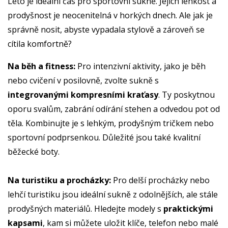
Léto je ideální čas pro sportovní sukně. Jejich lehkost a
prodyšnost je neocenitelná v horkých dnech. Ale jak je
správně nosit, abyste vypadala stylově a zároveň se
cítila komfortně?
Na běh a fitness:
Pro intenzivní aktivity, jako je běh
nebo cvičení v posilovně, zvolte sukně s
integrovanými kompresními kraťasy
. Ty poskytnou
oporu svalům, zabrání odírání stehen a odvedou pot od
těla. Kombinujte je s lehkým, prodyšným tričkem nebo
sportovní podprsenkou. Důležité jsou také kvalitní
běžecké boty.
Na turistiku a procházky:
Pro delší procházky nebo
lehčí turistiku jsou ideální sukně z odolnějších, ale stále
prodyšných materiálů. Hledejte modely s
praktickými
kapsami
, kam si můžete uložit klíče, telefon nebo malé