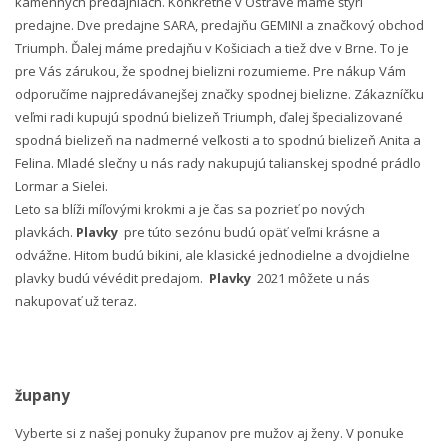
kamenných predajniach. Konkrétne v Ostrave máme štyri
predajne. Dve predajne SARA, predajňu GEMINI a značkový obchod
Triumph. Ďalej máme predajňu v Košiciach a tiež dve v Brne. To je
pre Vás zárukou, že spodnej bielizni rozumieme. Pre nákup Vám
odporučíme najpredávanejšej značky spodnej bielizne. Zákazníčku
veľmi radi kupujú spodnú bielizeň Triumph, ďalej špecializované
spodná bielizeň na nadmerné veľkosti a to spodnú bielizeň Anita a
Felina. Mladé slečny u nás rady nakupujú talianskej spodné prádlo
Lormar a Sielei.
Leto sa blíži míľovými krokmi a je čas sa pozrieť po nových
plavkách.
Plavky
pre túto sezónu budú opäť veľmi krásne a
odvážne. Hitom budú bikini, ale klasické jednodielne a dvojdielne
plavky budú vévédit predajom.
Plavky
2021 môžete u nás
nakupovať už teraz.
župany
Vyberte si z našej ponuky županov pre mužov aj ženy. V ponuke