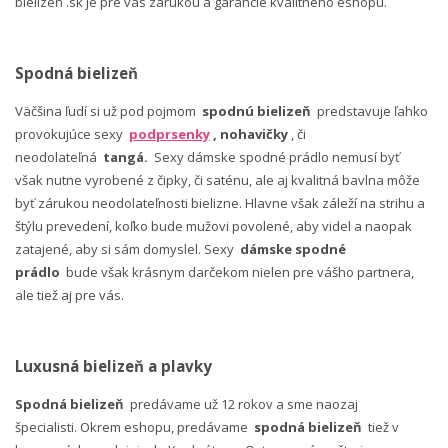
bielizeň .sk je pre vás zárukou a garancie kvalitného eshopu.
Spodná bielizeň
Väčšina ľudí si už pod pojmom
spodnú bielizeň
predstavuje ľahko
provokujúce sexy
podprsenky
, nohavičky
, či
neodolateľná
tangá.
Sexy dámske spodné prádlo nemusí byť
však nutne vyrobené z čipky, či saténu, ale aj kvalitná bavlna môže
byť zárukou neodolateľnosti bielizne. Hlavne však záleží na strihu a
štýlu prevedení, koľko bude mužovi povolené, aby videl a naopak
zatajené, aby si sám domyslel. Sexy
dámske spodné
prádlo
bude však krásnym darčekom nielen pre vášho partnera,
ale tiež aj pre vás.
Luxusná bielizeň a plavky
Spodná bielizeň
predávame už 12 rokov a sme naozaj
špecialisti. Okrem eshopu, predávame
spodná bielizeň
tiež v