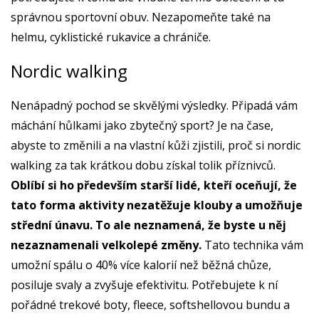
správnou sportovní obuv. Nezapomeňte také na
helmu, cyklistické rukavice a chrániče.
Nordic walking
Nenápadný pochod se skvělými výsledky. Připadá vám
máchání hůlkami jako zbytečný sport? Je na čase,
abyste to změnili a na vlastní kůži zjistili, proč si nordic
walking za tak krátkou dobu získal tolik příznivců.
Oblíbí si ho především starší lidé, kteří oceňují, že
tato forma aktivity nezatěžuje klouby a umožňuje
střední únavu. To ale neznamená, že byste u něj
nezaznamenali velkolepé změny.
Tato technika vám
umožní spálu o 40% více kalorií než běžná chůze,
posiluje svaly a zvyšuje efektivitu. Potřebujete k ní
pořádné trekové boty, fleece, softshellovou bundu a