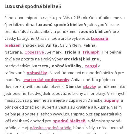
Luxusná spodná bielizeň
Eshop luxusnipradlo.cz je tu pre Vás už 15 rok. Od začiatku sme sa
špecializovali na
luxusnú spodnú bielizeň
, ale vypočuli sme
priania ďalších zákazníkov a ponúkame
spodnú bielizeň
pre
všetky kategórie. U nás si teda určite vyberiete.
Luxusná
bielizeň
značiek ako
Anita
, Calvin Klein,
Felina
,
Naturana,
Obsessive
, Selmark,
Triola
a
Triumph
. Pre pekné
chvíle sa pozrite na široký výber
erotickej bielizne
,
predovšetkým
korzety
,
nočné košieľky
,
tangá
a
rafinované
nohavičky
. Nezabúdame ani na spodnú bielizeň pre
mamičky -
materské podprsenky
Anita a iné. Kto pôjde na
dovolenku, uvíta ponuku plaviek.
Dámske
plavky
ponúkame ako
jednodielne, tak dvojdielne, odvážne bikiny a monokiny. V zimných
mesiacoch sa príjemne zahrejete v županech.Dámské
župany
a
pánske od značiek Taubert a Vestis sú kvalitné a luxusné. Našim
cieľom je, aby ste si eshop www.luxusnipradlo.cz zapamätali ako
Váš obľúbený obchod pre
spodnú bielizeň
a dámske spodné
prádlo, ale aj
pánske spodné prádlo
hľadali vždy u nás. Luxusná