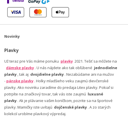
Novinky
Plavky
Už teraz pre Vás máme ponuku
plavky
2021. Tešiť sa môžete na
dámske plavky
. U nás nájdete ako tak obľúbené
jednodielne
plavky
, tak aj
dvojdielne plavky
. Nezabúdame ani na mužov
-
pánske plavky
. Holky mladšieho veku zaujmú dievčenské
plavky. Ako novinku zaradíme do predaja Litex plavky. Pokiaľ si
potrpíte na značkový tovar, tak vás iste zaujmú
luxusné
plavky
. Ak je plávanie vašim koníčkom, pozrite sa na športové
plavky. Mamičky iste uvítajú
dojčenské plavky
. A zo starých
kolekcií urobíme plavkový výpredaj.