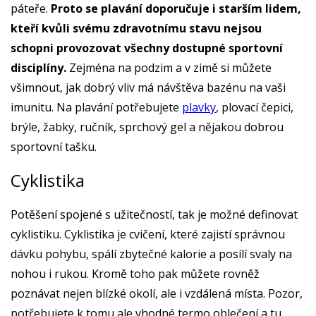
páteře.
Proto se plavání doporučuje i starším lidem,
kteří kvůli svému zdravotnímu stavu nejsou
schopni provozovat všechny dostupné sportovní
disciplíny.
Zejména na podzim a v zimě si můžete
všimnout, jak dobrý vliv má návštěva bazénu na vaši
imunitu. Na plavání potřebujete
plavky
, plovací čepici,
brýle, žabky, ručník, sprchový gel a nějakou dobrou
sportovní tašku.
Cyklistika
Potěšení spojené s užitečností, tak je možné definovat
cyklistiku. Cyklistika je cvičení, které zajistí správnou
dávku pohybu, spálí zbytečné kalorie a posílí svaly na
nohou i rukou. Kromě toho pak můžete rovněž
poznávat nejen blízké okolí, ale i vzdálená místa. Pozor,
potřebujete k tomu ale vhodné termo oblečení a tu