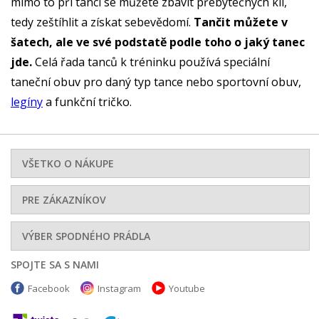
mimo to při tanci se můžete zbavit přebytečných kil,
tedy zeštíhlit a získat sebevědomí.
Tančit můžete v
šatech, ale ve své podstatě podle toho o jaký tanec
jde.
Celá řada tanců k tréninku používá speciální
taneční obuv pro daný typ tance nebo sportovní obuv,
legíny
a funkční tričko.
VŠETKO O NÁKUPE
PRE ZÁKAZNÍKOV
VÝBER SPODNÉHO PRÁDLA
SPOJTE SA S NAMI
Facebook
Instagram
Youtube