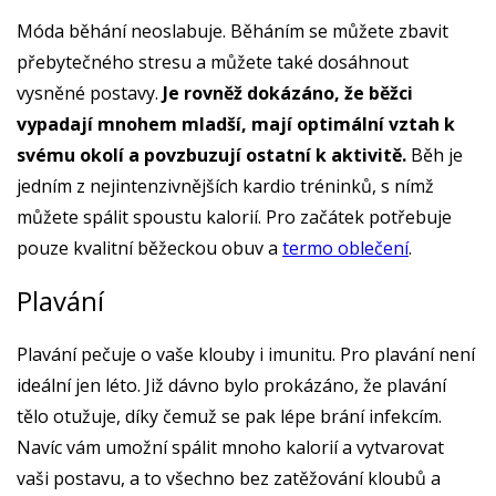
Móda běhání neoslabuje. Běháním se můžete zbavit
přebytečného stresu a můžete také dosáhnout
vysněné postavy.
Je rovněž dokázáno, že běžci
vypadají mnohem mladší, mají optimální vztah k
svému okolí a povzbuzují ostatní k aktivitě.
Běh je
jedním z nejintenzivnějších kardio tréninků, s nímž
můžete spálit spoustu kalorií. Pro začátek potřebuje
pouze kvalitní běžeckou obuv a
termo oblečení
.
Plavání
Plavání pečuje o vaše klouby i imunitu. Pro plavání není
ideální jen léto. Již dávno bylo prokázáno, že plavání
tělo otužuje, díky čemuž se pak lépe brání infekcím.
Navíc vám umožní spálit mnoho kalorií a vytvarovat
vaši postavu, a to všechno bez zatěžování kloubů a