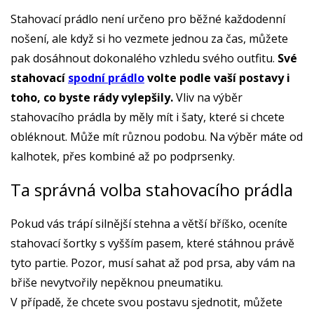
Stahovací prádlo není určeno pro běžné každodenní
nošení, ale když si ho vezmete jednou za čas, můžete
pak dosáhnout dokonalého vzhledu svého outfitu.
Své
stahovací
spodní prádlo
volte podle vaší postavy i
toho, co byste rády vylepšily.
Vliv na výběr
stahovacího prádla by měly mít i šaty, které si chcete
obléknout. Může mít různou podobu. Na výběr máte od
kalhotek, přes kombiné až po podprsenky.
Ta správná volba stahovacího prádla
Pokud vás trápí silnější stehna a větší bříško, oceníte
stahovací šortky s vyšším pasem, které stáhnou právě
tyto partie. Pozor, musí sahat až pod prsa, aby vám na
břiše nevytvořily nepěknou pneumatiku.
V případě, že chcete svou postavu sjednotit, můžete