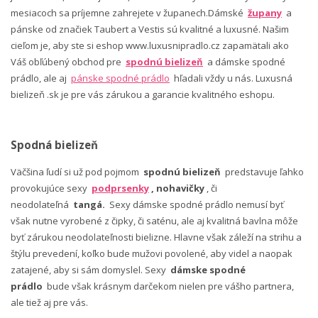
mesiacoch sa príjemne zahrejete v županech.Dámské
župany
a
pánske od značiek Taubert a Vestis sú kvalitné a luxusné. Našim
cieľom je, aby ste si eshop www.luxusnipradlo.cz zapamätali ako
Váš obľúbený obchod pre
spodnú bielizeň
a dámske spodné
prádlo, ale aj
pánske spodné prádlo
hľadali vždy u nás. Luxusná
bielizeň .sk je pre vás zárukou a garancie kvalitného eshopu.
Spodná bielizeň
Väčšina ľudí si už pod pojmom
spodnú bielizeň
predstavuje ľahko
provokujúce sexy
podprsenky
, nohavičky
, či
neodolateľná
tangá.
Sexy dámske spodné prádlo nemusí byť
však nutne vyrobené z čipky, či saténu, ale aj kvalitná bavlna môže
byť zárukou neodolateľnosti bielizne. Hlavne však záleží na strihu a
štýlu prevedení, koľko bude mužovi povolené, aby videl a naopak
zatajené, aby si sám domyslel. Sexy
dámske spodné
prádlo
bude však krásnym darčekom nielen pre vášho partnera,
ale tiež aj pre vás.