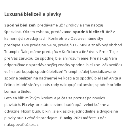
Luxusná bielizeň a plavky
Spodná bielizeň
predávame už 12 rokov a sme naozaj
špecialisti. Okrem eshopu, predávame
spodná bielizeň
tiež v
kamenných predajniach. Konkrétne v Ostrave máme štyri
predajne. Dve predajne SARA, predajňu GEMINI a značkový obchod
Triumph. Ďalej máme predajňu v Košiciach a tiež dve v Brne. To je
pre Vás zárukou, že spodnej bielizni rozumieme. Pre nákup Vám
odporučíme najpredávanejšej značky spodnej bielizne. Zákazníčku
veľmi radi kupujú spodnú bielizeň Triumph, ďalej špecializované
spodná bielizeň na nadmerné veľkosti a to spodnú bielizeň Anita a
Felina. Mladé slečny u nás rady nakupujú talianskej spodné prádlo
Lormar a Sielei.
Leto sa blíži míľovými krokmi a je čas sa pozrieť po nových
plavkách.
Plavky
pre túto sezónu budú opäť veľmi krásne a
odvážne. Hitom budú bikini, ale klasické jednodielne a dvojdielne
plavky budú vévédit predajom.
Plavky
2021 môžete u nás
nakupovať už teraz.