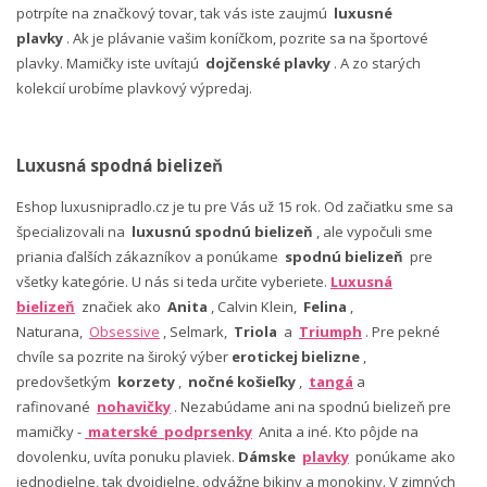
potrpíte na značkový tovar, tak vás iste zaujmú
luxusné
plavky
. Ak je plávanie vašim koníčkom, pozrite sa na športové
plavky. Mamičky iste uvítajú
dojčenské plavky
. A zo starých
kolekcií urobíme plavkový výpredaj.
Luxusná spodná bielizeň
Eshop luxusnipradlo.cz je tu pre Vás už 15 rok. Od začiatku sme sa
špecializovali na
luxusnú spodnú bielizeň
, ale vypočuli sme
priania ďalších zákazníkov a ponúkame
spodnú bielizeň
pre
všetky kategórie. U nás si teda určite vyberiete.
Luxusná
bielizeň
značiek ako
Anita
, Calvin Klein,
Felina
,
Naturana,
Obsessive
, Selmark,
Triola
a
Triumph
. Pre pekné
chvíle sa pozrite na široký výber
erotickej bielizne
,
predovšetkým
korzety
,
nočné košieľky
,
tangá
a
rafinované
nohavičky
. Nezabúdame ani na spodnú bielizeň pre
mamičky -
materské podprsenky
Anita a iné. Kto pôjde na
dovolenku, uvíta ponuku plaviek.
Dámske
plavky
ponúkame ako
jednodielne, tak dvojdielne, odvážne bikiny a monokiny. V zimných