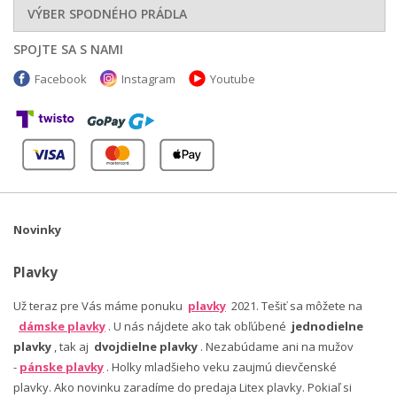
VÝBER SPODNÉHO PRÁDLA
SPOJTE SA S NAMI
Facebook
Instagram
Youtube
Novinky
Plavky
Už teraz pre Vás máme ponuku
plavky
2021. Tešiť sa môžete na
dámske plavky
. U nás nájdete ako tak obľúbené
jednodielne
plavky
, tak aj
dvojdielne plavky
. Nezabúdame ani na mužov
-
pánske plavky
. Holky mladšieho veku zaujmú dievčenské
plavky. Ako novinku zaradíme do predaja Litex plavky. Pokiaľ si