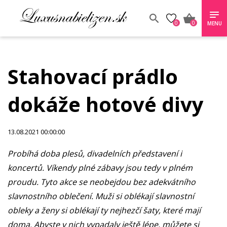
0
0
MENU
Stahovací prádlo
dokáže hotové divy
13.08.2021 00:00:00
Probíhá doba plesů, divadelních představení i
koncertů. Víkendy plné zábavy jsou tedy v plném
proudu. Tyto akce se neobejdou bez adekvátního
slavnostního oblečení. Muži si oblékají slavnostní
obleky a ženy si oblékají ty nejhezčí šaty, které mají
doma. Abyste v nich vypadaly ještě lépe, můžete si