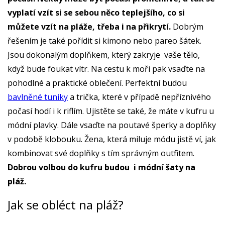
vyplatí vzít si se sebou něco teplejšího, co si
můžete vzít na pláže, třeba i na přikrytí.
Dobrým
řešením je také pořídit si kimono nebo pareo šátek.
Jsou dokonalým doplňkem, který zakryje vaše tělo,
když bude foukat vítr. Na cestu k moři pak vsaďte na
pohodlné a praktické oblečení. Perfektní budou
bavlněné tuniky
a trička, které v případě nepříznivého
počasí hodí i k riflím. Ujistěte se také, že máte v kufru u
módní plavky. Dále vsaďte na poutavé šperky a doplňky
v podobě klobouku. Žena, která miluje módu jistě ví, jak
kombinovat své doplňky s tím správným outfitem.
Dobrou volbou do kufru budou i módní šaty na
pláž.
Jak se obléct na pláž?