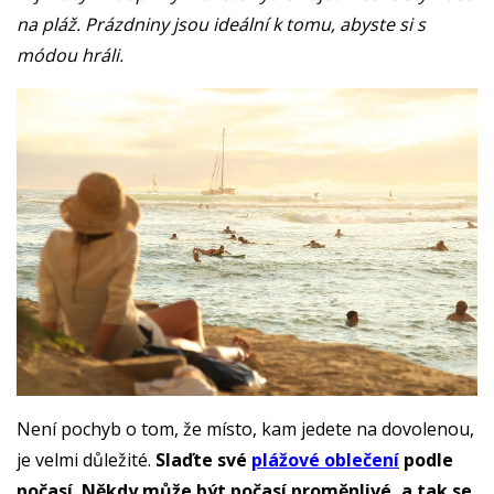
na pláž. Prázdniny jsou ideální k tomu, abyste si s
módou hráli.
Není pochyb o tom, že místo, kam jedete na dovolenou,
je velmi důležité.
Slaďte své
plážové oblečení
podle
počasí. Někdy může být počasí proměnlivé, a tak se