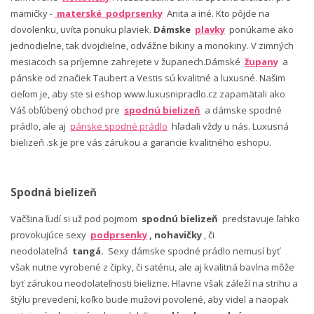
mamičky -
materské podprsenky
Anita a iné. Kto pôjde na
dovolenku, uvíta ponuku plaviek.
Dámske
plavky
ponúkame ako
jednodielne, tak dvojdielne, odvážne bikiny a monokiny. V zimných
mesiacoch sa príjemne zahrejete v županech.Dámské
župany
a
pánske od značiek Taubert a Vestis sú kvalitné a luxusné. Našim
cieľom je, aby ste si eshop www.luxusnipradlo.cz zapamätali ako
Váš obľúbený obchod pre
spodnú bielizeň
a dámske spodné
prádlo, ale aj
pánske spodné prádlo
hľadali vždy u nás. Luxusná
bielizeň .sk je pre vás zárukou a garancie kvalitného eshopu.
Spodná bielizeň
Väčšina ľudí si už pod pojmom
spodnú bielizeň
predstavuje ľahko
provokujúce sexy
podprsenky
, nohavičky
, či
neodolateľná
tangá.
Sexy dámske spodné prádlo nemusí byť
však nutne vyrobené z čipky, či saténu, ale aj kvalitná bavlna môže
byť zárukou neodolateľnosti bielizne. Hlavne však záleží na strihu a
štýlu prevedení, koľko bude mužovi povolené, aby videl a naopak