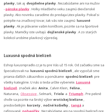
plavky
, tak aj
dvojdielne plavky
. Nezabúdame ani na mužov
-
pánske plavky
. Holky mladšieho veku zaujmú dievčenské
plavky. Ako novinku zaradíme do predaja Litex plavky. Pokiaľ si
potrpíte na značkový tovar, tak vás iste zaujmú
luxusné
plavky
. Ak je plávanie vašim koníčkom, pozrite sa na športové
plavky. Mamičky iste uvítajú
dojčenské plavky
. A zo starých
kolekcií urobíme plavkový výpredaj.
Luxusná spodná bielizeň
Eshop luxusnipradlo.cz je tu pre Vás už 15 rok. Od začiatku sme sa
špecializovali na
luxusnú spodnú bielizeň
, ale vypočuli sme
priania ďalších zákazníkov a ponúkame
spodnú bielizeň
pre
všetky kategórie. U nás si teda určite vyberiete.
Luxusná
bielizeň
značiek ako
Anita
, Calvin Klein,
Felina
,
Naturana,
Obsessive
, Selmark,
Triola
a
Triumph
. Pre pekné
chvíle sa pozrite na široký výber
erotickej bielizne
,
predovšetkým
korzety
,
nočné košieľky
,
tangá
a
rafinované
nohavičky
. Nezabúdame ani na spodnú bielizeň pre