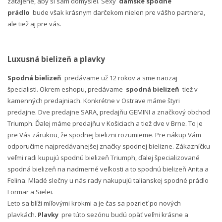
zatajené, aby si sám domyslel. Sexy
dámske spodné
prádlo
bude však krásnym darčekom nielen pre vášho partnera,
ale tiež aj pre vás.
Luxusná bielizeň a plavky
Spodná bielizeň
predávame už 12 rokov a sme naozaj
špecialisti. Okrem eshopu, predávame
spodná bielizeň
tiež v
kamenných predajniach. Konkrétne v Ostrave máme štyri
predajne. Dve predajne SARA, predajňu GEMINI a značkový obchod
Triumph. Ďalej máme predajňu v Košiciach a tiež dve v Brne. To je
pre Vás zárukou, že spodnej bielizni rozumieme. Pre nákup Vám
odporučíme najpredávanejšej značky spodnej bielizne. Zákazníčku
veľmi radi kupujú spodnú bielizeň Triumph, ďalej špecializované
spodná bielizeň na nadmerné veľkosti a to spodnú bielizeň Anita a
Felina. Mladé slečny u nás rady nakupujú talianskej spodné prádlo
Lormar a Sielei.
Leto sa blíži míľovými krokmi a je čas sa pozrieť po nových
plavkách.
Plavky
pre túto sezónu budú opäť veľmi krásne a