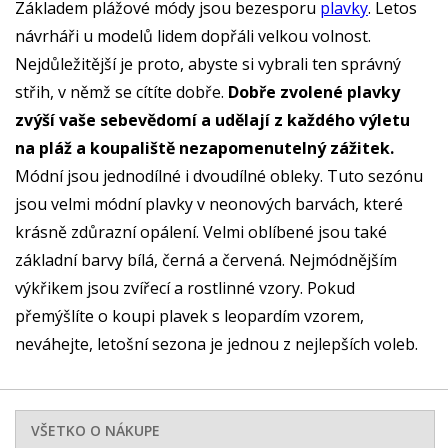
Základem plážové módy jsou bezesporu
plavky
. Letos
návrháři u modelů lidem dopřáli velkou volnost.
Nejdůležitější je proto, abyste si vybrali ten správný
střih, v němž se cítíte dobře.
Dobře zvolené plavky
zvýší vaše sebevědomí a udělají z každého výletu
na pláž a koupaliště nezapomenutelný zážitek.
Módní jsou jednodílné i dvoudílné obleky. Tuto sezónu
jsou velmi módní plavky v neonových barvách, které
krásně zdůrazní opálení. Velmi oblíbené jsou také
základní barvy bílá, černá a červená. Nejmódnějším
výkřikem jsou zvířecí a rostlinné vzory. Pokud
přemýšlíte o koupi plavek s leopardím vzorem,
neváhejte, letošní sezona je jednou z nejlepších voleb.
VŠETKO O NÁKUPE