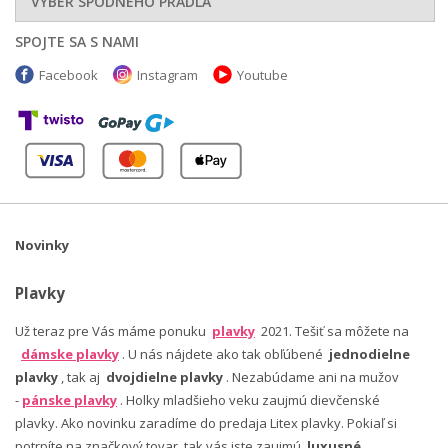
VÝBER SPODNÉHO PRÁDLA
SPOJTE SA S NAMI
Facebook
Instagram
Youtube
Novinky
Plavky
Už teraz pre Vás máme ponuku
plavky
2021. Tešiť sa môžete na
dámske plavky
. U nás nájdete ako tak obľúbené
jednodielne
plavky
, tak aj
dvojdielne plavky
. Nezabúdame ani na mužov
-
pánske plavky
. Holky mladšieho veku zaujmú dievčenské
plavky. Ako novinku zaradíme do predaja Litex plavky. Pokiaľ si
potrpíte na značkový tovar, tak vás iste zaujmú
luxusné