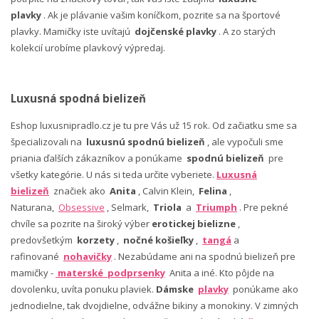
plavky
. Ak je plávanie vašim koníčkom, pozrite sa na športové
plavky. Mamičky iste uvítajú
dojčenské plavky
. A zo starých
kolekcií urobíme plavkový výpredaj.
Luxusná spodná bielizeň
Eshop luxusnipradlo.cz je tu pre Vás už 15 rok. Od začiatku sme sa
špecializovali na
luxusnú spodnú bielizeň
, ale vypočuli sme
priania ďalších zákazníkov a ponúkame
spodnú bielizeň
pre
všetky kategórie. U nás si teda určite vyberiete.
Luxusná
bielizeň
značiek ako
Anita
, Calvin Klein,
Felina
,
Naturana,
Obsessive
, Selmark,
Triola
a
Triumph
. Pre pekné
chvíle sa pozrite na široký výber
erotickej bielizne
,
predovšetkým
korzety
,
nočné košieľky
,
tangá
a
rafinované
nohavičky
. Nezabúdame ani na spodnú bielizeň pre
mamičky -
materské podprsenky
Anita a iné. Kto pôjde na
dovolenku, uvíta ponuku plaviek.
Dámske
plavky
ponúkame ako
jednodielne, tak dvojdielne, odvážne bikiny a monokiny. V zimných