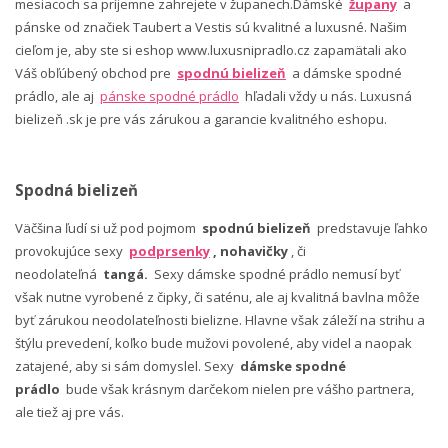
mesiacoch sa príjemne zahrejete v županech.Dámské
župany
a
pánske od značiek Taubert a Vestis sú kvalitné a luxusné. Našim
cieľom je, aby ste si eshop www.luxusnipradlo.cz zapamätali ako
Váš obľúbený obchod pre
spodnú bielizeň
a dámske spodné
prádlo, ale aj
pánske spodné prádlo
hľadali vždy u nás. Luxusná
bielizeň .sk je pre vás zárukou a garancie kvalitného eshopu.
Spodná bielizeň
Väčšina ľudí si už pod pojmom
spodnú bielizeň
predstavuje ľahko
provokujúce sexy
podprsenky
, nohavičky
, či
neodolateľná
tangá.
Sexy dámske spodné prádlo nemusí byť
však nutne vyrobené z čipky, či saténu, ale aj kvalitná bavlna môže
byť zárukou neodolateľnosti bielizne. Hlavne však záleží na strihu a
štýlu prevedení, koľko bude mužovi povolené, aby videl a naopak
zatajené, aby si sám domyslel. Sexy
dámske spodné
prádlo
bude však krásnym darčekom nielen pre vášho partnera,
ale tiež aj pre vás.