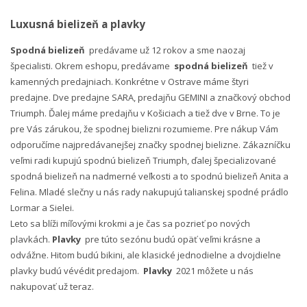
Luxusná bielizeň a plavky
Spodná bielizeň
predávame už 12 rokov a sme naozaj
špecialisti. Okrem eshopu, predávame
spodná bielizeň
tiež v
kamenných predajniach. Konkrétne v Ostrave máme štyri
predajne. Dve predajne SARA, predajňu GEMINI a značkový obchod
Triumph. Ďalej máme predajňu v Košiciach a tiež dve v Brne. To je
pre Vás zárukou, že spodnej bielizni rozumieme. Pre nákup Vám
odporučíme najpredávanejšej značky spodnej bielizne. Zákazníčku
veľmi radi kupujú spodnú bielizeň Triumph, ďalej špecializované
spodná bielizeň na nadmerné veľkosti a to spodnú bielizeň Anita a
Felina. Mladé slečny u nás rady nakupujú talianskej spodné prádlo
Lormar a Sielei.
Leto sa blíži míľovými krokmi a je čas sa pozrieť po nových
plavkách.
Plavky
pre túto sezónu budú opäť veľmi krásne a
odvážne. Hitom budú bikini, ale klasické jednodielne a dvojdielne
plavky budú vévédit predajom.
Plavky
2021 môžete u nás
nakupovať už teraz.