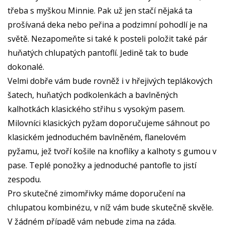
třeba s myškou Minnie. Pak už jen stačí nějaká ta
prošívaná deka nebo peřina a podzimní pohodlí je na
světě. Nezapomeňte si také k posteli položit také pár
huňatých chlupatých pantoflí. Jedině tak to bude
dokonalé.
Velmi dobře vám bude rovněž i v hřejivých teplákových
šatech, huňatých podkolenkách a bavlněných
kalhotkách klasického střihu s vysokým pasem.
Milovníci klasických pyžam doporučujeme sáhnout po
klasickém jednoduchém bavlněném, flanelovém
pyžamu, jež tvoří košile na knoflíky a kalhoty s gumou v
pase. Teplé ponožky a jednoduché pantofle to jistí
zespodu.
Pro skutečné zimomřivky máme doporučení na
chlupatou kombinézu, v níž vám bude skutečně skvěle.
V žádném případě vám nebude zima na záda.