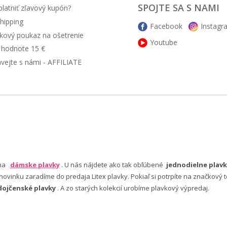
SPOJTE SA S NAMI
latniť zľavový kupón?
hipping
Facebook
Instagr
kový poukaz na ošetrenie
Youtube
v hodnote 15 €
ávejte s námi - AFFILIATE
 na
dámske plavky
. U nás nájdete ako tak obľúbené
jednodielne plavk
ovinku zaradíme do predaja Litex plavky. Pokiaľ si potrpíte na značkový t
dojčenské plavky
. A zo starých kolekcií urobíme plavkový výpredaj.