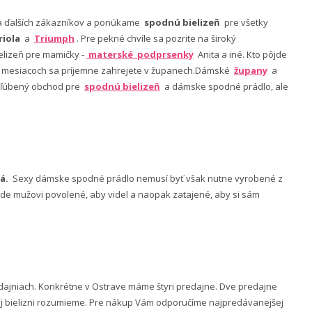
nia ďalších zákazníkov a ponúkame
spodnú bielizeň
pre všetky
riola
a
Triumph
. Pre pekné chvíle sa pozrite na široký
lizeň pre mamičky -
materské podprsenky
Anita a iné. Kto pôjde
ch mesiacoch sa príjemne zahrejete v županech.Dámské
župany
a
 obľúbený obchod pre
spodnú bielizeň
a dámske spodné prádlo, ale
á.
Sexy dámske spodné prádlo nemusí byť však nutne vyrobené z
 bude mužovi povolené, aby videl a naopak zatajené, aby si sám
ajniach. Konkrétne v Ostrave máme štyri predajne. Dve predajne
nej bielizni rozumieme. Pre nákup Vám odporučíme najpredávanejšej