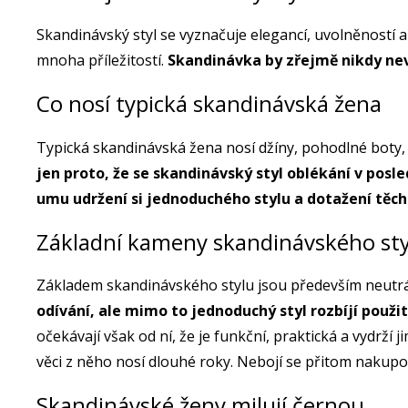
Skandinávský styl se vyznačuje elegancí, uvolněností 
mnoha příležitostí.
Skandinávka by zřejmě nikdy nev
Co nosí typická skandinávská žena
Typická skandinávská žena nosí džíny, pohodlné boty
jen proto, že se skandinávský styl oblékání v posle
umu udržení si jednoduchého stylu a dotažení těc
Základní kameny skandinávského st
Základem skandinávského stylu jsou především neutrální
odívání, ale mimo to jednoduchý styl rozbíjí použ
očekávají však od ní, že je funkční, praktická a vydrží
věci z něho nosí dlouhé roky. Nebojí se přitom nakup
Skandinávské ženy milují černou