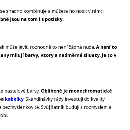
rý se snadno kombinuje a můžete ho nosit v rámci
ně jsou na tom i s potisky.
 tak může jevit, rozhodně to není žádná nuda.
A není to
eny milují barvy, vzory a nadměrné siluety. Je to v
ké pastelové barvy.
Oblíbené je monochromatické
eba
kabelky
. Skandinávky rády investují do kvality.
e a bezmyšlenkovitě. Svůj šatník budují s rozmyslem a
robí.