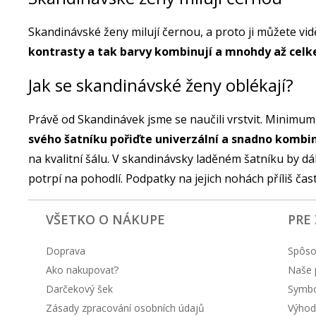
Skandinávské ženy milují černou, a proto ji můžete vid
kontrasty a tak barvy kombinují a mnohdy až celke
Jak se skandinávské ženy oblékají?
Právě od Skandinávek jsme se naučili vrstvit. Minimum 
svého šatníku pořiďte univerzální a snadno kombi
na kvalitní šálu. V skandinávsky laděném šatníku by dá
potrpí na pohodlí. Podpatky na jejich nohách příliš čas
VŠETKO O NÁKUPE
PRE
Doprava
Spôso
Ako nakupovať?
Naše 
Darčekový šek
Symbol
Zásady zpracování osobních údajů
Výhod