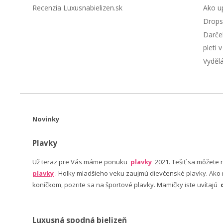
Recenzia Luxusnabielizen.sk
Ako up
Drops
Darče
pleti 
Vyděl
Novinky
Plavky
Už teraz pre Vás máme ponuku
plavky
2021. Tešiť sa môžete
plavky
. Holky mladšieho veku zaujmú dievčenské plavky. Ako n
koníčkom, pozrite sa na športové plavky. Mamičky iste uvítajú
Luxusná spodná bielizeň