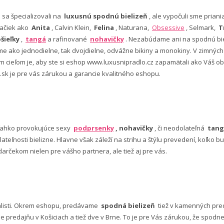
e sa špecializovali na
luxusnú spodnú bielizeň
, ale vypočuli sme pria
ačiek ako
Anita
, Calvin Klein,
Felina
, Naturana,
Obsessive
, Selmark,
T
šieľky
,
tangá
a rafinované
nohavičky
. Nezabúdame ani na spodnú bie
 ako jednodielne, tak dvojdielne, odvážne bikiny a monokiny. V zimný
šim cieľom je, aby ste si eshop www.luxusnipradlo.cz zapamätali ako Váš
 .sk je pre vás zárukou a garancie kvalitného eshopu.
ľahko provokujúce sexy
podprsenky
, nohavičky
, či neodolateľná
tang
lateľnosti bielizne. Hlavne však záleží na strihu a štýlu prevedení, koľko
rčekom nielen pre vášho partnera, ale tiež aj pre vás.
alisti. Okrem eshopu, predávame
spodná bielizeň
tiež v kamenných pred
predajňu v Košiciach a tiež dve v Brne. To je pre Vás zárukou, že spod