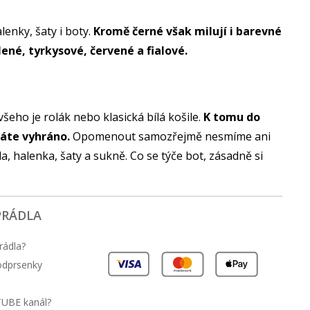
lenky, šaty i boty.
Kromě černé však milují i barevné
ené, tyrkysové, červené a fialové.
šeho je rolák nebo klasická bílá košile.
K tomu do
máte vyhráno.
Opomenout samozřejmě nesmíme ani
, halenka, šaty a sukně. Co se týče bot, zásadně si
PRÁDLA
rádla?
podprsenky
TUBE kanál?