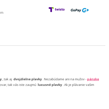
am
y
, tak aj
dvojdielne plavky
. Nezabúdame ani na mužov -
pánske
ovar, tak vás iste zaujmú
luxusné plavky
. Ak je plávanie vašim