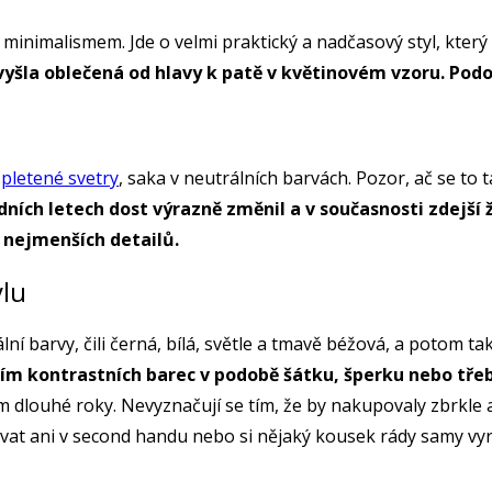
a minimalismem. Jde o velmi praktický a nadčasový styl, kte
yšla oblečená od hlavy k patě v květinovém vzoru. Podob
,
pletené svetry
, saka v neutrálních barvách. Pozor, ač se to
dních letech dost výrazně změnil a v současnosti zdejší ž
h nejmenších detailů.
ylu
 barvy, čili černá, bílá, světle a tmavě béžová, a potom ta
itím kontrastních barec v podobě šátku, šperku nebo tř
 jim dlouhé roky. Nevyznačují se tím, že by nakupovaly zbrkl
ovat ani v second handu nebo si nějaký kousek rády samy vy