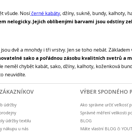
ět všude. Nosí
černé kabáty
, džíny, sukně, bundy, kalhoty, ha
m nelogicky. Jejich oblíbenými barvami jsou odstíny zel
jsou dvě a mnohdy i tři vrstvy. Jen se toho nebát. Základem v
novatelné sako a pořádnou zásobu kvalitních svetrů a 
le neměl chybět kabát, sako, džíny, kalhoty, koženková bunda
to neuvidíte.
 ZÁKAZNÍKOV
VÝBER SPODNÉHO 
b údržby
Ako správne určiť veľkosť p
prodejny
Správné měření velikosti 
y údržby textilu
BLOG
y nákupu u nás
Máte vlastní BLOG či YOU