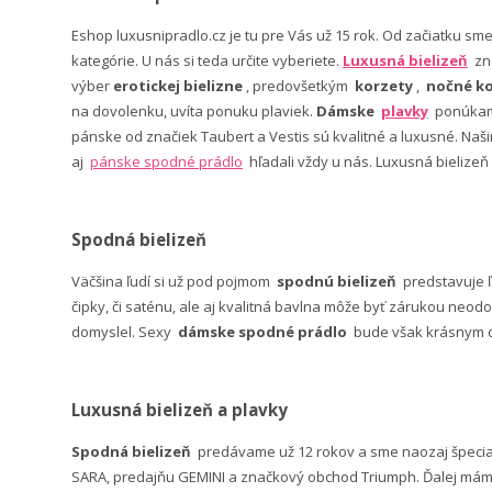
Eshop luxusnipradlo.cz je tu pre Vás už 15 rok. Od začiatku sm
kategórie. U nás si teda určite vyberiete.
Luxusná bielizeň
zn
výber
erotickej bielizne
, predovšetkým
korzety
,
nočné ko
na dovolenku, uvíta ponuku plaviek.
Dámske
plavky
ponúkame
pánske od značiek Taubert a Vestis sú kvalitné a luxusné. Na
aj
pánske spodné prádlo
hľadali vždy u nás. Luxusná bielizeň
Spodná bielizeň
Väčšina ľudí si už pod pojmom
spodnú bielizeň
predstavuje 
čipky, či saténu, ale aj kvalitná bavlna môže byť zárukou neodo
domyslel. Sexy
dámske spodné prádlo
bude však krásnym da
Luxusná bielizeň a plavky
Spodná bielizeň
predávame už 12 rokov a sme naozaj špeci
SARA, predajňu GEMINI a značkový obchod Triumph. Ďalej máme 