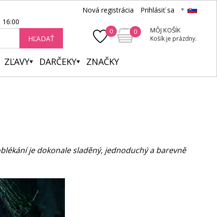
Nová registrácia
Prihlásiť sa
- 16:00
MÔJ KOŠÍK
0
0
HĽADAŤ
Košík je prázdny.
ZĽAVY
DARČEKY
ZNAČKY
l oblékání je dokonale sladěný, jednoduchý a barevně