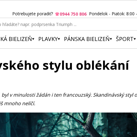
Potrebujete poradiť?
Pondelok - Piatok: 8:00 
0944 750 806
KÁ BIELIZEŇ
PLAVKY
PÁNSKA BIELIZEŇ
ŠPORT
ského stylu oblékání
, byl v minulosti žádán i ten francouzský. Skandinávský sty
iš mnoho nelíčí.