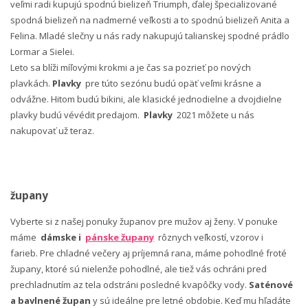
veľmi radi kupujú spodnú bielizeň Triumph, ďalej špecializované
spodná bielizeň na nadmerné veľkosti a to spodnú bielizeň Anita a
Felina. Mladé slečny u nás rady nakupujú talianskej spodné prádlo
Lormar a Sielei.
Leto sa blíži míľovými krokmi a je čas sa pozrieť po nových
plavkách.
Plavky
pre túto sezónu budú opäť veľmi krásne a
odvážne. Hitom budú bikini, ale klasické jednodielne a dvojdielne
plavky budú vévédit predajom.
Plavky
2021 môžete u nás
nakupovať už teraz.
župany
Vyberte si z našej ponuky županov pre mužov aj ženy. V ponuke
máme
dámske i
pánske župany
rôznych veľkostí, vzorov i
farieb. Pre chladné večery aj príjemná rana, máme pohodlné froté
župany, ktoré sú nielenže pohodlné, ale tiež vás ochráni pred
prechladnutím az tela odstráni posledné kvapôčky vody.
Saténové
a bavlnené župan
y sú ideálne pre letné obdobie. Keď mu hľadáte