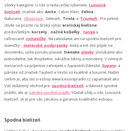
všetky kategórie. U nás si teda určite vyberiete.
Luxusná
bielizeň
značiek ako
Anita
, Calvin Klein,
Felina
,
Naturana,
Obsessive
, Selmark,
Triola
a
Triumph
. Pre pekné
chvíle sa pozrite na široký výber
erotickej bielizne
,
predovšetkým
korzety
,
nočné košieľky
,
tangá
a
rafinované
nohavičky
. Nezabúdame ani na spodnú bielizeň pre
mamičky -
materské podprsenky
Anita a iné. Kto pôjde na
dovolenku, uvíta ponuku plaviek.
Dámske
plavky
ponúkame ako
jednodielne, tak dvojdielne, odvážne bikiny a monokiny. V zimných
mesiacoch sa príjemne zahrejete v županech.Dámské
župany
a
pánske od značiek Taubert a Vestis sú kvalitné a luxusné. Našim
cieľom je, aby ste si eshop www.luxusnipradlo.cz zapamätali ako
Váš obľúbený obchod pre
spodnú bielizeň
a dámske spodné
prádlo, ale aj
pánske spodné prádlo
hľadali vždy u nás. Luxusná
bielizeň .sk je pre vás zárukou a garancie kvalitného eshopu.
Spodná bielizeň
Väčšina ľudí si už pod pojmom
spodnú bielizeň
predstavuje ľahko