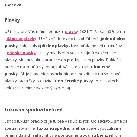
Novinky
Plavky
Už teraz pre Vás máme ponuku
plavky
2021. Tešiť sa môžete na
dámske plavky
. U nás nájdete ako tak obľúbené
jednodielne
plavky
, tak aj
dvojdielne plavky
. Nezabúdame ani na mužov
-
pánske plavky
. Holky mladšieho veku zaujmú dievčenské
plavky. Ako novinku zaradíme do predaja Litex plavky. Pokiaľ si
potrpíte na značkový tovar, tak vás iste zaujmú
luxusné
plavky
. Ak je plávanie vašim koníčkom, pozrite sa na športové
plavky. Mamičky iste uvítajú
dojčenské plavky
. A zo starých
kolekcií urobíme plavkový výpredaj.
Luxusná spodná bielizeň
Eshop luxusnipradlo.cz je tu pre Vás už 15 rok. Od začiatku sme sa
špecializovali na
luxusnú spodnú bielizeň
, ale vypočuli sme
priania ďalších zákazníkov a ponúkame
spodnú bielizeň
pre