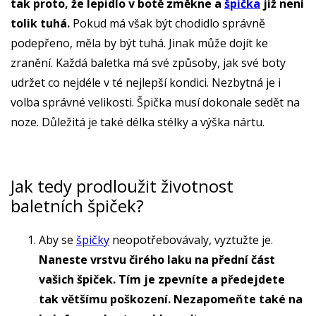
tak proto, že lepidlo v botě změkne a
špička
již není
tolik tuhá.
Pokud má však být chodidlo správně
podepřeno, měla by být tuhá. Jinak může dojít ke
zranění. Každá baletka má své způsoby, jak své boty
udržet co nejdéle v té nejlepší kondici. Nezbytná je i
volba správné velikosti. Špička musí dokonale sedět na
noze. Důležitá je také délka stélky a výška nártu.
Jak tedy prodloužit životnost
baletních špiček?
Aby se
špičky
neopotřebovávaly, vyztužte je.
Naneste vrstvu čirého laku na přední část
vašich špiček. Tím je zpevníte a předejdete
tak většímu poškození. Nezapomeňte také na