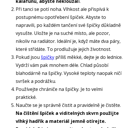
kalafunu, abyste neklouzal
i.
Při tanci se potí noha. Vlhkost ale přispívá k
postupnému opotřebení špiček. Abyste to
napravili, po každém tančení své špičky důkladně
vysušte. Uložte je na suché místo, ale pozor,
nikoliv na radiátor. Ideální je, když máte dva páry,
které střídáte. To prodlužuje jejich životnost.
Pokud jsou
špičky
příliš měkké, dejte je do lednice.
Vydrží vám pak mnohem déle. Chlad působí
blahodárně na špičky. Vysoké teploty naopak ničí
svršek a podrážku.
Používejte chrániče na špičky. Je to velmi
praktické.
Naučte se je správně čistit a pravidelně je čistěte.
Na čištění špiček a viditelných skvrn použijte
vlhký hadřík a materiál jemně otírejte.