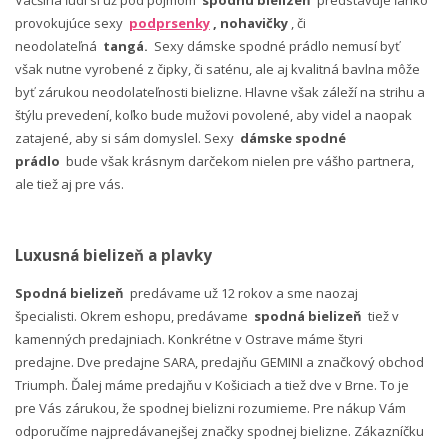
provokujúce sexy
podprsenky
, nohavičky
, či
neodolateľná
tangá.
Sexy dámske spodné prádlo nemusí byť
však nutne vyrobené z čipky, či saténu, ale aj kvalitná bavlna môže
byť zárukou neodolateľnosti bielizne. Hlavne však záleží na strihu a
štýlu prevedení, koľko bude mužovi povolené, aby videl a naopak
zatajené, aby si sám domyslel. Sexy
dámske spodné
prádlo
bude však krásnym darčekom nielen pre vášho partnera,
ale tiež aj pre vás.
Luxusná bielizeň a plavky
Spodná bielizeň
predávame už 12 rokov a sme naozaj
špecialisti. Okrem eshopu, predávame
spodná bielizeň
tiež v
kamenných predajniach. Konkrétne v Ostrave máme štyri
predajne. Dve predajne SARA, predajňu GEMINI a značkový obchod
Triumph. Ďalej máme predajňu v Košiciach a tiež dve v Brne. To je
pre Vás zárukou, že spodnej bielizni rozumieme. Pre nákup Vám
odporučíme najpredávanejšej značky spodnej bielizne. Zákazníčku