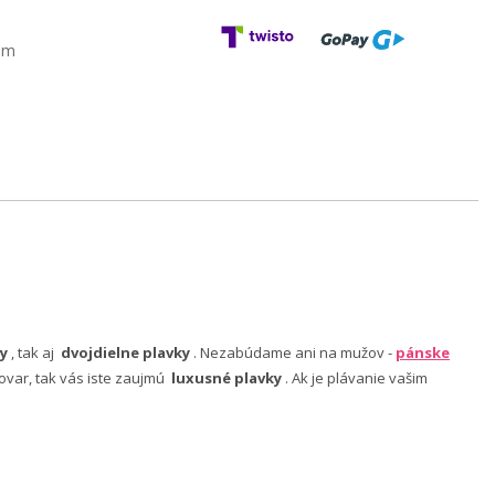
am
y
, tak aj
dvojdielne plavky
. Nezabúdame ani na mužov -
pánske
ovar, tak vás iste zaujmú
luxusné plavky
. Ak je plávanie vašim