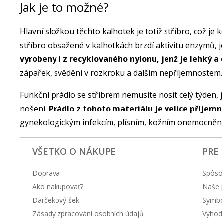
Jak je to možné?
Hlavní složkou těchto kalhotek je totiž stříbro, což je 
stříbro obsažené v kalhotkách brzdí aktivitu enzymů, j
vyrobeny i z recyklovaného nylonu, jenž je lehký a
zápařek, svědění v rozkroku a dalším nepříjemnostem.
Funkční prádlo se stříbrem nemusíte nosit celý týden, 
nošení.
Prádlo z tohoto materiálu je velice příjemn
gynekologickým infekcím, plísním, kožním onemocněním
VŠETKO O NÁKUPE
PRE
Doprava
Spôso
Ako nakupovať?
Naše 
Darčekový šek
Symbol
Zásady zpracování osobních údajů
Výhod