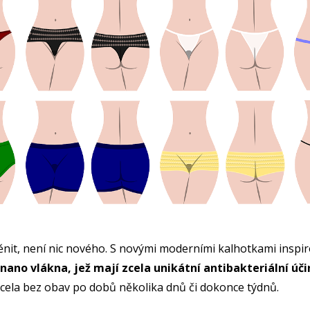
it, není nic nového. S novými moderními kalhotkami inspi
 nano vlákna, jež mají zcela unikátní antibakteriální ú
zcela bez obav po dobů několika dnů či dokonce týdnů.