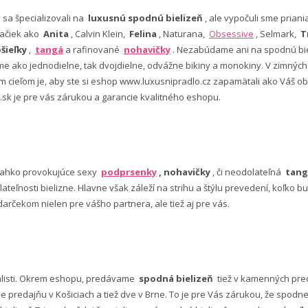
e sa špecializovali na
luxusnú spodnú bielizeň
, ale vypočuli sme pria
ačiek ako
Anita
, Calvin Klein,
Felina
, Naturana,
Obsessive
, Selmark,
T
šieľky
,
tangá
a rafinované
nohavičky
. Nezabúdame ani na spodnú bie
 ako jednodielne, tak dvojdielne, odvážne bikiny a monokiny. V zimný
šim cieľom je, aby ste si eshop www.luxusnipradlo.cz zapamätali ako Váš
 .sk je pre vás zárukou a garancie kvalitného eshopu.
ľahko provokujúce sexy
podprsenky
, nohavičky
, či neodolateľná
tang
lateľnosti bielizne. Hlavne však záleží na strihu a štýlu prevedení, koľko
rčekom nielen pre vášho partnera, ale tiež aj pre vás.
alisti. Okrem eshopu, predávame
spodná bielizeň
tiež v kamenných pred
predajňu v Košiciach a tiež dve v Brne. To je pre Vás zárukou, že spod