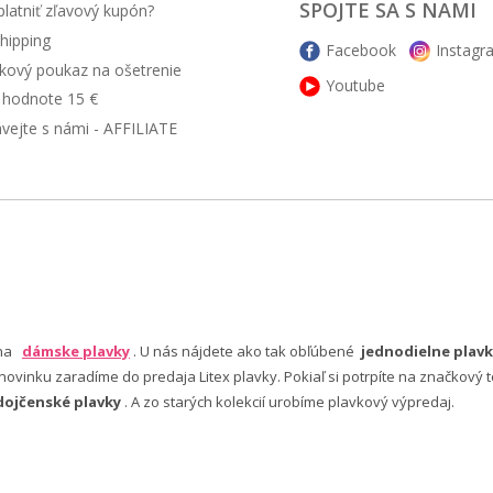
SPOJTE SA S NAMI
latniť zľavový kupón?
hipping
Facebook
Instagr
kový poukaz na ošetrenie
Youtube
v hodnote 15 €
ávejte s námi - AFFILIATE
 na
dámske plavky
. U nás nájdete ako tak obľúbené
jednodielne plavk
ovinku zaradíme do predaja Litex plavky. Pokiaľ si potrpíte na značkový t
dojčenské plavky
. A zo starých kolekcií urobíme plavkový výpredaj.