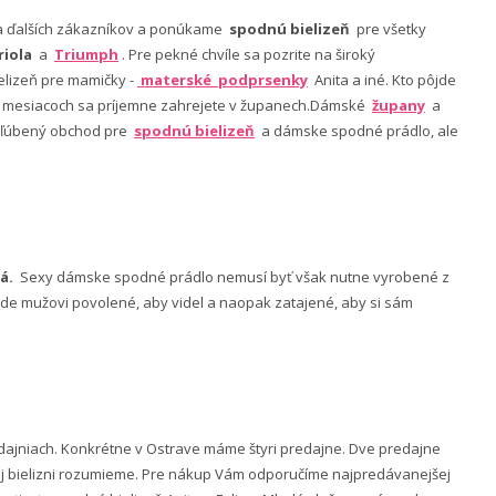
nia ďalších zákazníkov a ponúkame
spodnú bielizeň
pre všetky
riola
a
Triumph
. Pre pekné chvíle sa pozrite na široký
lizeň pre mamičky -
materské podprsenky
Anita a iné. Kto pôjde
ch mesiacoch sa príjemne zahrejete v županech.Dámské
župany
a
 obľúbený obchod pre
spodnú bielizeň
a dámske spodné prádlo, ale
á.
Sexy dámske spodné prádlo nemusí byť však nutne vyrobené z
 bude mužovi povolené, aby videl a naopak zatajené, aby si sám
ajniach. Konkrétne v Ostrave máme štyri predajne. Dve predajne
nej bielizni rozumieme. Pre nákup Vám odporučíme najpredávanejšej