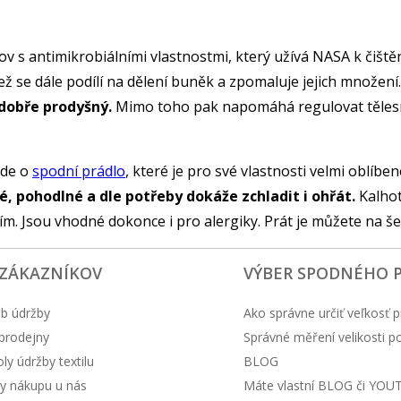
kov s antimikrobiálními vlastnostmi, který užívá NASA k čiště
ež se dále podílí na dělení buněk a zpomaluje jejich množení.
 dobře prodyšný.
Mimo toho pak napomáhá regulovat tělesno
jde o
spodní prádlo
, které je pro své vlastnosti velmi oblíbe
é, pohodlné a dle potřeby dokáže zchladit i ohřát.
Kalhot
. Jsou vhodné dokonce i pro alergiky. Prát je můžete na še
 ZÁKAZNÍKOV
VÝBER SPODNÉHO 
b údržby
Ako správne určiť veľkosť p
prodejny
Správné měření velikosti 
y údržby textilu
BLOG
y nákupu u nás
Máte vlastní BLOG či YOU