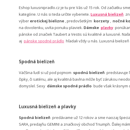
Eshop luxusnipradlo.cz je tu pre Vás už 15 rok. Od začiatku sm
kategórie. U nás si teda určite vyberiete.
Luxusná bielizeň
zn
výber
erotickej bielizne
, predovšetkým
korzety
,
nočné ko
na dovolenku, uvíta ponuku plaviek.
Dámske
plavky
ponúkame
pánske od značiek Taubert a Vestis sú kvalitné a luxusné. Na
aj
pánske spodné prádlo
hľadali vždy u nás. Luxusná bielizeň
Spodná bielizeň
Väčšina ľudí si už pod pojmom
spodnú bielizeň
predstavuje 
čipky, či saténu, ale aj kvalitná bavlna môže byť zárukou neodo
domyslel. Sexy
dámske spodné prádlo
bude však krásnym da
Luxusná bielizeň a plavky
Spodná bielizeň
predávame už 12 rokov a sme naozaj špeci
SARA, predajňu GEMINI a značkový obchod Triumph. Ďalej máme 