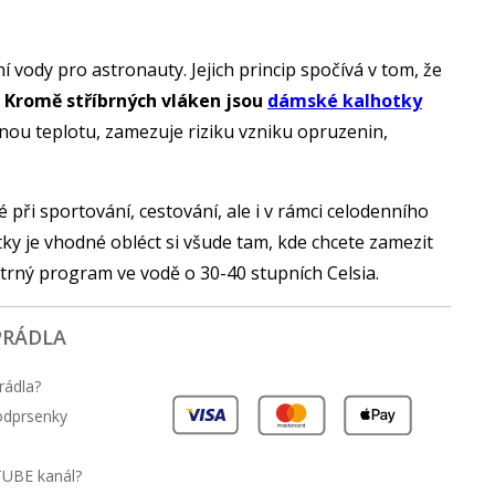
ní vody pro astronauty. Jejich princip spočívá v tom, že
Kromě stříbrných vláken jsou
dámské kalhotky
u teplotu, zamezuje riziku vzniku opruzenin,
né při sportování, cestování, ale i v rámci celodenního
ky je vhodné obléct si všude tam, kde chcete zamezit
trný program ve vodě o 30-40 stupních Celsia.
PRÁDLA
rádla?
podprsenky
TUBE kanál?