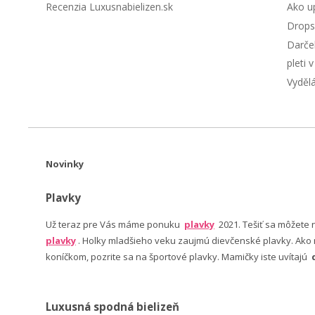
Recenzia Luxusnabielizen.sk
Ako up
Drops
Darče
pleti 
Vyděl
Novinky
Plavky
Už teraz pre Vás máme ponuku
plavky
2021. Tešiť sa môžete
plavky
. Holky mladšieho veku zaujmú dievčenské plavky. Ako n
koníčkom, pozrite sa na športové plavky. Mamičky iste uvítajú
Luxusná spodná bielizeň