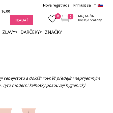
Nová registrácia
Prihlásiť sa
- 16:00
MÔJ KOŠÍK
0
0
HĽADAŤ
Košík je prázdny.
ZĽAVY
DARČEKY
ZNAČKY
jí sebejistotu a dokáží rovněž předejít i nepříjemným
 Tyto moderní kalhotky posouvají hygienický