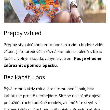
Preppy vzhled
Preppy styl oblékání tento podzim a zimu budete vidět
všude. Je to především různá kombinace plédů s bílou
košilí a volným kostkovaným svetrem.
Pas je vhodné
zdůraznit s pomocí opasku.
Bez kabátu bos
Bývá tomu každý rok a letos tomu není jinak, bez
kabátu se prostě neobejdete. Sice se na scéně objeví
pokaždé trochu odlišné modely, ale můžete si vybrat
takový, jaký se vám bude líbit nejvíce. Pravdou však je,