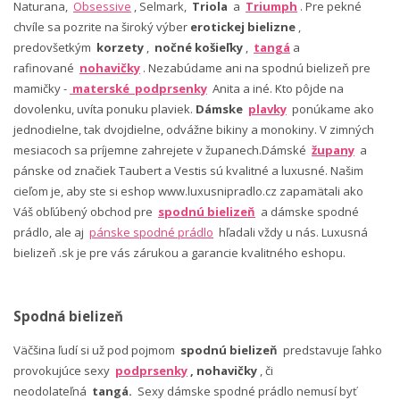
Naturana,
Obsessive
, Selmark,
Triola
a
Triumph
. Pre pekné
chvíle sa pozrite na široký výber
erotickej bielizne
,
predovšetkým
korzety
,
nočné košieľky
,
tangá
a
rafinované
nohavičky
. Nezabúdame ani na spodnú bielizeň pre
mamičky -
materské podprsenky
Anita a iné. Kto pôjde na
dovolenku, uvíta ponuku plaviek.
Dámske
plavky
ponúkame ako
jednodielne, tak dvojdielne, odvážne bikiny a monokiny. V zimných
mesiacoch sa príjemne zahrejete v županech.Dámské
župany
a
pánske od značiek Taubert a Vestis sú kvalitné a luxusné. Našim
cieľom je, aby ste si eshop www.luxusnipradlo.cz zapamätali ako
Váš obľúbený obchod pre
spodnú bielizeň
a dámske spodné
prádlo, ale aj
pánske spodné prádlo
hľadali vždy u nás. Luxusná
bielizeň .sk je pre vás zárukou a garancie kvalitného eshopu.
Spodná bielizeň
Väčšina ľudí si už pod pojmom
spodnú bielizeň
predstavuje ľahko
provokujúce sexy
podprsenky
, nohavičky
, či
neodolateľná
tangá.
Sexy dámske spodné prádlo nemusí byť