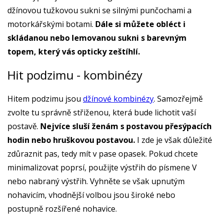
džínovou tužkovou sukni se silnými punčochami a
motorkářskými botami.
Dále si můžete obléct i
skládanou nebo lemovanou sukni s barevným
topem, který vás opticky zeštíhlí.
Hit podzimu - kombinézy
Hitem podzimu jsou
džínové kombinézy
. Samozřejmě
zvolte tu správně střiženou, která bude lichotit vaší
postavě.
Nejvíce sluší ženám s postavou přesýpacích
hodin nebo hruškovou postavou.
I zde je však důležité
zdůraznit pas, tedy mít v pase opasek. Pokud chcete
minimalizovat poprsí, použijte výstřih do písmene V
nebo nabraný výstřih. Vyhněte se však upnutým
nohavicím, vhodnější volbou jsou široké nebo
postupně rozšířené nohavice.