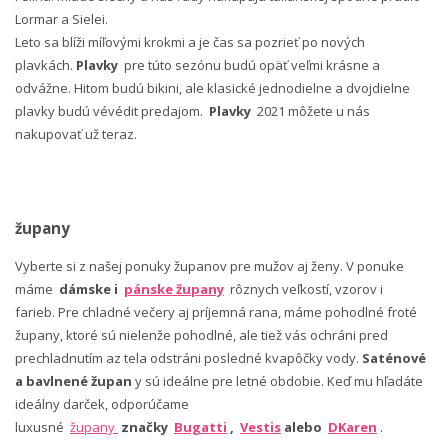
Lormar a Sielei.
Leto sa blíži míľovými krokmi a je čas sa pozrieť po nových
plavkách.
Plavky
pre túto sezónu budú opäť veľmi krásne a
odvážne. Hitom budú bikini, ale klasické jednodielne a dvojdielne
plavky budú vévédit predajom.
Plavky
2021 môžete u nás
nakupovať už teraz.
župany
Vyberte si z našej ponuky županov pre mužov aj ženy. V ponuke
máme
dámske i
pánske župany
rôznych veľkostí, vzorov i
farieb. Pre chladné večery aj príjemná rana, máme pohodlné froté
župany, ktoré sú nielenže pohodlné, ale tiež vás ochráni pred
prechladnutím az tela odstráni posledné kvapôčky vody.
Saténové
a bavlnené župan
y sú ideálne pre letné obdobie. Keď mu hľadáte
ideálny darček, odporúčame
luxusné
župany
značky
Bugatti
,
Vestis
alebo
DKaren
.