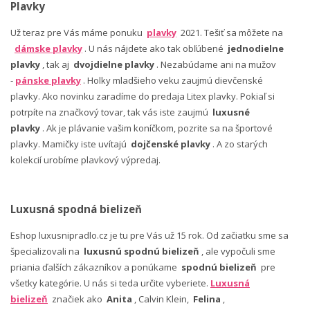
Plavky
Už teraz pre Vás máme ponuku
plavky
2021. Tešiť sa môžete na
dámske plavky
. U nás nájdete ako tak obľúbené
jednodielne
plavky
, tak aj
dvojdielne plavky
. Nezabúdame ani na mužov
-
pánske plavky
. Holky mladšieho veku zaujmú dievčenské
plavky. Ako novinku zaradíme do predaja Litex plavky. Pokiaľ si
potrpíte na značkový tovar, tak vás iste zaujmú
luxusné
plavky
. Ak je plávanie vašim koníčkom, pozrite sa na športové
plavky. Mamičky iste uvítajú
dojčenské plavky
. A zo starých
kolekcií urobíme plavkový výpredaj.
Luxusná spodná bielizeň
Eshop luxusnipradlo.cz je tu pre Vás už 15 rok. Od začiatku sme sa
špecializovali na
luxusnú spodnú bielizeň
, ale vypočuli sme
priania ďalších zákazníkov a ponúkame
spodnú bielizeň
pre
všetky kategórie. U nás si teda určite vyberiete.
Luxusná
bielizeň
značiek ako
Anita
, Calvin Klein,
Felina
,