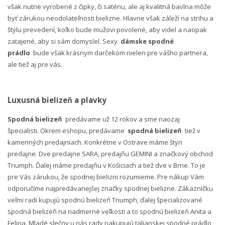
však nutne vyrobené z čipky, či saténu, ale aj kvalitná bavlna môže
byť zárukou neodolateľnosti bielizne. Hlavne však záleží na strihu a
štýlu prevedení, koľko bude mužovi povolené, aby videl a naopak
zatajené, aby si sám domyslel. Sexy
dámske spodné
prádlo
bude však krásnym darčekom nielen pre vášho partnera,
ale tiež aj pre vás.
Luxusná bielizeň a plavky
Spodná bielizeň
predávame už 12 rokov a sme naozaj
špecialisti. Okrem eshopu, predávame
spodná bielizeň
tiež v
kamenných predajniach. Konkrétne v Ostrave máme štyri
predajne. Dve predajne SARA, predajňu GEMINI a značkový obchod
Triumph. Ďalej máme predajňu v Košiciach a tiež dve v Brne. To je
pre Vás zárukou, že spodnej bielizni rozumieme. Pre nákup Vám
odporučíme najpredávanejšej značky spodnej bielizne. Zákazníčku
veľmi radi kupujú spodnú bielizeň Triumph, ďalej špecializované
spodná bielizeň na nadmerné veľkosti a to spodnú bielizeň Anita a
Felina. Mladé slečny u nás rady nakupujú talianskej spodné prádlo