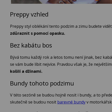
Preppy vzhled
Preppy styl oblékání tento podzim a zimu budete vidě
zdůraznit s pomocí opasku.
Bez kabátu bos
Bývá tomu každý rok a letos tomu není jinak, bez kabát
se vám bude líbit nejvíce. Pravdou však je, že největší
košilí a džínami.
Bundy tohoto podzimu
V této sezóně se budou hojně nosit i bundy, a to pře
skutečně se budou nosit
barevné bundy
v motorkářsk