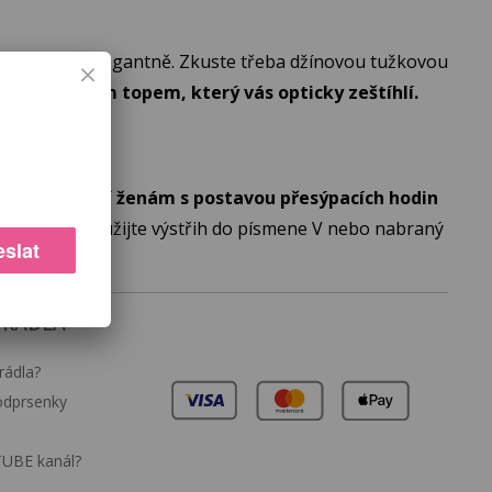
ají skutečně elegantně. Zkuste třeba džínovou tužkovou
i s barevným topem, který vás opticky zeštíhlí.
.
Nejvíce sluší ženám s postavou přesýpacích hodin
vat poprsí, použijte výstřih do písmene V nebo nabraný
slat
PRÁDLA
rádla?
podprsenky
TUBE kanál?