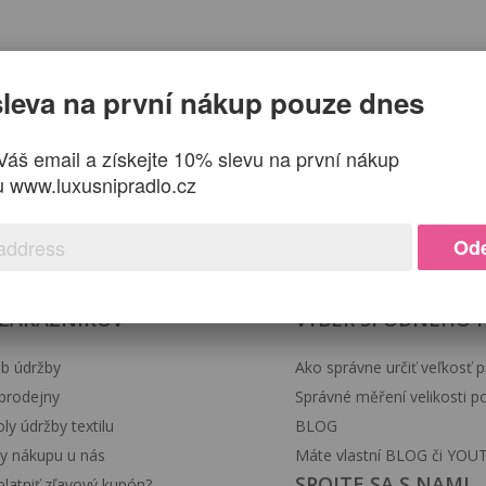
aoblené postavě. Jsou to áčkové a tužkové sukně, které vypad
.
Dále si můžete obléct i skládanou nebo lemovanou sukn
leva na první nákup pouze dnes
Váš email a získejte 10% slevu na první nákup
u www.luxusnipradlo.cz
volte tu správně střiženou, která bude lichotit vaší postavě
raznit pas, tedy mít v pase opasek. Pokud chcete minimalizo
Ode
í volbou jsou široké nebo postupně rozšířené nohavice.
 ZÁKAZNÍKOV
VÝBER SPODNÉHO 
b údržby
Ako správne určiť veľkosť p
prodejny
Správné měření velikosti 
y údržby textilu
BLOG
y nákupu u nás
Máte vlastní BLOG či YOU
SPOJTE SA S NAMI
latniť zľavový kupón?