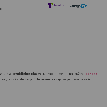
am
y
, tak aj
dvojdielne plavky
. Nezabúdame ani na mužov -
pánske
ovar, tak vás iste zaujmú
luxusné plavky
. Ak je plávanie vašim