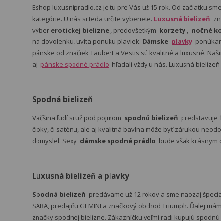
Eshop luxusnipradlo.cz je tu pre Vás už 15 rok. Od začiatku sm
kategórie. U nás si teda určite vyberiete.
Luxusná bielizeň
zn
výber
erotickej bielizne
, predovšetkým
korzety
,
nočné ko
na dovolenku, uvíta ponuku plaviek.
Dámske
plavky
ponúkame
pánske od značiek Taubert a Vestis sú kvalitné a luxusné. Na
aj
pánske spodné prádlo
hľadali vždy u nás. Luxusná bielizeň
Spodná bielizeň
Väčšina ľudí si už pod pojmom
spodnú bielizeň
predstavuje 
čipky, či saténu, ale aj kvalitná bavlna môže byť zárukou neodo
domyslel. Sexy
dámske spodné prádlo
bude však krásnym da
Luxusná bielizeň a plavky
Spodná bielizeň
predávame už 12 rokov a sme naozaj špeci
SARA, predajňu GEMINI a značkový obchod Triumph. Ďalej máme 
značky spodnej bielizne. Zákazníčku veľmi radi kupujú spodnú b