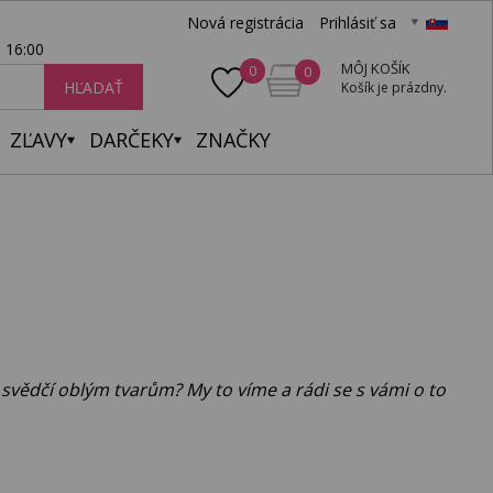
Nová registrácia
Prihlásiť sa
- 16:00
MÔJ KOŠÍK
0
0
HĽADAŤ
Košík je prázdny.
ZĽAVY
DARČEKY
ZNAČKY
e svědčí oblým tvarům? My to víme a rádi se s vámi o to