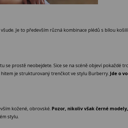
t všude. Je to především různá kombinace plédů s bílou koš
u se prostě neobejdete. Sice se na scéně objeví pokaždé tro
m hitem je strukturovaný trenčkot ve stylu Burberry.
Jde o v
devším kožené, obrovské.
Pozor, nikoliv však černé modely
ém stylu.