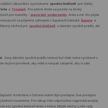
nia ďalších zákazníkov a ponúkame
spodnú bielizeň
pre všetky
riola
a
Triumph
. Pre pekné chvíle sa pozrite na široký
lizeň pre mamičky -
materské podprsenky
Anita a iné. Kto pôjde
ch mesiacoch sa príjemne zahrejete v županech.Dámské
župany
a
 obľúbený obchod pre
spodnú bielizeň
a dámske spodné prádlo, ale
á.
Sexy dámske spodné prádlo nemusí byť však nutne vyrobené z
 bude mužovi povolené, aby videl a naopak zatajené, aby si sám
ajniach. Konkrétne v Ostrave máme štyri predajne. Dve predajne
nej bielizni rozumieme. Pre nákup Vám odporučíme najpredávanejšej
ti a to spodnú bielizeň Anita a Felina. Mladé slečny u nás rady