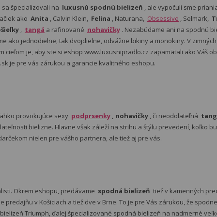
e sa špecializovali na
luxusnú spodnú bielizeň
, ale vypočuli sme pria
ačiek ako
Anita
, Calvin Klein,
Felina
, Naturana,
Obsessive
, Selmark,
T
šieľky
,
tangá
a rafinované
nohavičky
. Nezabúdame ani na spodnú bie
 ako jednodielne, tak dvojdielne, odvážne bikiny a monokiny. V zimný
šim cieľom je, aby ste si eshop www.luxusnipradlo.cz zapamätali ako Váš
 .sk je pre vás zárukou a garancie kvalitného eshopu.
ľahko provokujúce sexy
podprsenky
, nohavičky
, či neodolateľná
tang
lateľnosti bielizne. Hlavne však záleží na strihu a štýlu prevedení, koľko
rčekom nielen pre vášho partnera, ale tiež aj pre vás.
alisti. Okrem eshopu, predávame
spodná bielizeň
tiež v kamenných pred
predajňu v Košiciach a tiež dve v Brne. To je pre Vás zárukou, že spod
ielizeň Triumph, ďalej špecializované spodná bielizeň na nadmerné veľkos