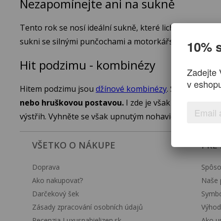
Nezapomínejte ani na sukně
Tento rok se nosí ideální sukně, které lichotí více z
sukni se silnými punčochami a motorkářskými botami
10% s
Hit podzimu - kombinézy
Zadejte 
v eshop
Hitem podzimu jsou
džínové kombinézy
. Samozřejmě z
nebo hruškovou postavou.
I zde je však důležité zdů
výstřih. Vyhněte se však upnutým nohavicím, vhodnějš
VŠETKO O NÁKUPE
PRE
Doprava
Spôso
Ako nakupovať?
Naše 
Darčekový šek
Symbol
Zásady zpracování osobních údajů
Výhod
Recenzia Luxusnabielizen.sk
Ako up