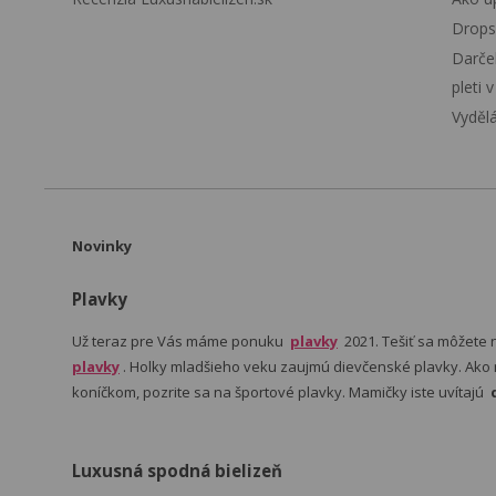
Drops
Darče
pleti 
Vyděl
Novinky
Plavky
Už teraz pre Vás máme ponuku
plavky
2021. Tešiť sa môžete
plavky
. Holky mladšieho veku zaujmú dievčenské plavky. Ako n
koníčkom, pozrite sa na športové plavky. Mamičky iste uvítajú
Luxusná spodná bielizeň