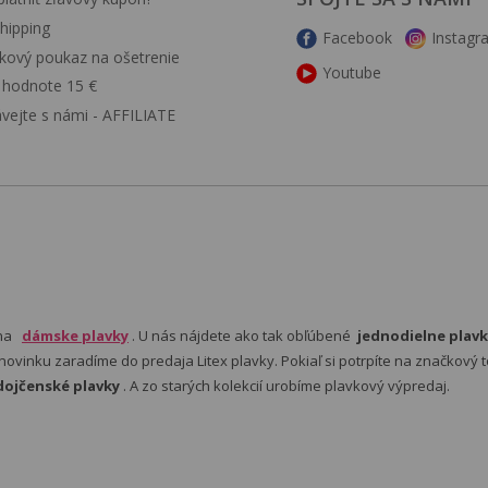
hipping
Facebook
Instagr
kový poukaz na ošetrenie
Youtube
v hodnote 15 €
ávejte s námi - AFFILIATE
 na
dámske plavky
. U nás nájdete ako tak obľúbené
jednodielne plavk
ovinku zaradíme do predaja Litex plavky. Pokiaľ si potrpíte na značkový t
dojčenské plavky
. A zo starých kolekcií urobíme plavkový výpredaj.