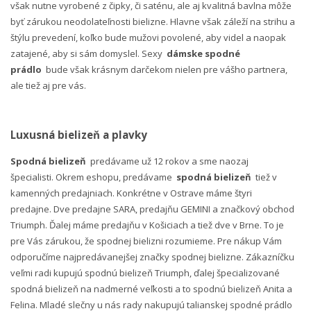
však nutne vyrobené z čipky, či saténu, ale aj kvalitná bavlna môže
byť zárukou neodolateľnosti bielizne. Hlavne však záleží na strihu a
štýlu prevedení, koľko bude mužovi povolené, aby videl a naopak
zatajené, aby si sám domyslel. Sexy
dámske spodné
prádlo
bude však krásnym darčekom nielen pre vášho partnera,
ale tiež aj pre vás.
Luxusná bielizeň a plavky
Spodná bielizeň
predávame už 12 rokov a sme naozaj
špecialisti. Okrem eshopu, predávame
spodná bielizeň
tiež v
kamenných predajniach. Konkrétne v Ostrave máme štyri
predajne. Dve predajne SARA, predajňu GEMINI a značkový obchod
Triumph. Ďalej máme predajňu v Košiciach a tiež dve v Brne. To je
pre Vás zárukou, že spodnej bielizni rozumieme. Pre nákup Vám
odporučíme najpredávanejšej značky spodnej bielizne. Zákazníčku
veľmi radi kupujú spodnú bielizeň Triumph, ďalej špecializované
spodná bielizeň na nadmerné veľkosti a to spodnú bielizeň Anita a
Felina. Mladé slečny u nás rady nakupujú talianskej spodné prádlo