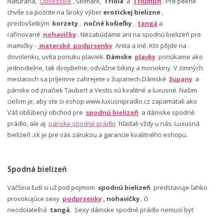
Naturana,
Obsessive
, Selmark,
Triola
a
Triumph
. Pre pekné
chvíle sa pozrite na široký výber
erotickej bielizne
,
predovšetkým
korzety
,
nočné košieľky
,
tangá
a
rafinované
nohavičky
. Nezabúdame ani na spodnú bielizeň pre
mamičky -
materské podprsenky
Anita a iné. Kto pôjde na
dovolenku, uvíta ponuku plaviek.
Dámske
plavky
ponúkame ako
jednodielne, tak dvojdielne, odvážne bikiny a monokiny. V zimných
mesiacoch sa príjemne zahrejete v županech.Dámské
župany
a
pánske od značiek Taubert a Vestis sú kvalitné a luxusné. Našim
cieľom je, aby ste si eshop www.luxusnipradlo.cz zapamätali ako
Váš obľúbený obchod pre
spodnú bielizeň
a dámske spodné
prádlo, ale aj
pánske spodné prádlo
hľadali vždy u nás. Luxusná
bielizeň .sk je pre vás zárukou a garancie kvalitného eshopu.
Spodná bielizeň
Väčšina ľudí si už pod pojmom
spodnú bielizeň
predstavuje ľahko
provokujúce sexy
podprsenky
, nohavičky
, či
neodolateľná
tangá.
Sexy dámske spodné prádlo nemusí byť