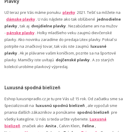
Plavky
Už teraz pre Vás máme ponuku
plavky
2021. Tešiť sa môžete na
dámske plavky
. U nás nájdete ako tak obľúbené
jednodielne
plavky
, tak aj
dvojdielne plavky
. Nezabúdame ani na mužov
-
pánske plavky
. Holky mladšieho veku zaujmú dievčenské
plavky. Ako novinku zaradíme do predaja Litex plavky. Pokiaľ si
potrpíte na značkový tovar, tak vás iste zaujmú
luxusné
plavky
. Ak je plávanie vašim koníčkom, pozrite sa na športové
plavky. Mamičky iste uvítajú
dojčenské plavky
. A zo starých
kolekcií urobíme plavkový výpredaj.
Luxusná spodná bielizeň
Eshop luxusnipradlo.cz je tu pre Vás už 15 rok. Od začiatku sme sa
špecializovali na
luxusnú spodnú bielizeň
, ale vypočuli sme
priania ďalších zákazníkov a ponúkame
spodnú bielizeň
pre
všetky kategórie. U nás si teda určite vyberiete.
Luxusná
bielizeň
značiek ako
Anita
, Calvin Klein,
Felina
,