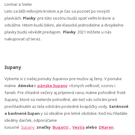
Lormar a Sielei.
Leto sa blíži míľovými krokmi a je čas sa pozrieť po nových
plavkách.
Plavky
pre túto sezónu budú opäť veľmi krásne a
odvážne. Hitom budú bikini, ale klasické jednodielne a dvojdielne
plavky budú vévédit predajom.
Plavky
2021 môžete u nás
nakupovať už teraz.
župany
Vyberte si z našej ponuky županov pre mužov aj ženy. V ponuke
máme
dámske i
pánske župany
rôznych veľkostí, vzorov i
farieb. Pre chladné večery aj príjemná rana, máme pohodlné froté
župany, ktoré sú nielenže pohodlné, ale tiež vás ochráni pred
prechladnutím az tela odstráni posledné kvapôčky vody.
Saténové
a bavlnené župan
y sú ideálne pre letné obdobie. Keď mu hľadáte
ideálny darček, odporúčame
luxusné
župany
značky
Bugatti
,
Vestis
alebo
DKaren
.