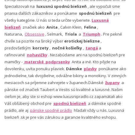
špecializovali na
luxusnú spodnú bielizeň
, ale vypočuli sme
priania ďalších zákazníkov a ponúkame
spodnú bielizeň
pre
všetky kategórie. U nás si teda určite vyberiete.
Luxusná
bielizeň
značiek ako
Anita
, Calvin Klein,
Felina
,
Naturana,
Obsessive
, Selmark,
Triola
a
Triumph
. Pre pekné
chvíle sa pozrite na široký výber
erotickej bielizne
,
predovšetkým
korzety
,
nočné košieľky
,
tangá
a
rafinované
nohavičky
. Nezabúdame ani na spodnú bielizeň pre
mamičky -
materské podprsenky
Anita a iné. Kto pôjde na
dovolenku, uvíta ponuku plaviek.
Dámske
plavky
ponúkame ako
jednodielne, tak dvojdielne, odvážne bikiny a monokiny. V zimných
mesiacoch sa príjemne zahrejete v županech.Dámské
župany
a
pánske od značiek Taubert a Vestis sú kvalitné a luxusné. Našim
cieľom je, aby ste si eshop www.luxusnipradlo.cz zapamätali ako
Váš obľúbený obchod pre
spodnú bielizeň
a dámske spodné
prádlo, ale aj
pánske spodné prádlo
hľadali vždy u nás. Luxusná
bielizeň .sk je pre vás zárukou a garancie kvalitného eshopu.