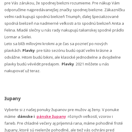
pre Vás zárukou, že spodnej bielizni rozumieme. Pre nákup Vám
odporučíme najpredávanejšej značky spodnej bielizne. Zákazníčku
veľmi radi kupujú spodnú bielizeň Triumph, ďalej špecializované
spodná bielizeň na nadmerné veľkosti a to spodnú bielizeň Anita a
Felina. Mladé slečny u nás rady nakupujú talianskej spodné prádlo
Lormar a Sielei.
Leto sa blíži míľovými krokmi a je čas sa pozrieť po nových
plavkách.
Plavky
pre túto sezónu budú opäť veľmi krásne a
odvážne. Hitom budú bikini, ale klasické jednodielne a dvojdielne
plavky budú vévédit predajom.
Plavky
2021 môžete u nás
nakupovať už teraz.
župany
Vyberte si z našej ponuky županov pre mužov aj ženy. V ponuke
máme
dámske i
pánske župany
rôznych veľkostí, vzorov i
farieb. Pre chladné večery aj príjemná rana, máme pohodlné froté
župany, ktoré sú nielenže pohodlné, ale tiež vás ochráni pred