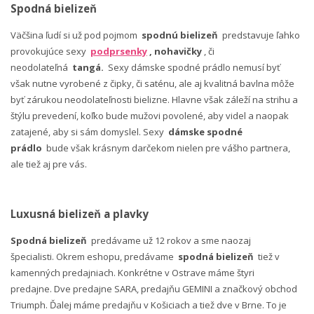
Spodná bielizeň
Väčšina ľudí si už pod pojmom
spodnú bielizeň
predstavuje ľahko
provokujúce sexy
podprsenky
, nohavičky
, či
neodolateľná
tangá.
Sexy dámske spodné prádlo nemusí byť
však nutne vyrobené z čipky, či saténu, ale aj kvalitná bavlna môže
byť zárukou neodolateľnosti bielizne. Hlavne však záleží na strihu a
štýlu prevedení, koľko bude mužovi povolené, aby videl a naopak
zatajené, aby si sám domyslel. Sexy
dámske spodné
prádlo
bude však krásnym darčekom nielen pre vášho partnera,
ale tiež aj pre vás.
Luxusná bielizeň a plavky
Spodná bielizeň
predávame už 12 rokov a sme naozaj
špecialisti. Okrem eshopu, predávame
spodná bielizeň
tiež v
kamenných predajniach. Konkrétne v Ostrave máme štyri
predajne. Dve predajne SARA, predajňu GEMINI a značkový obchod
Triumph. Ďalej máme predajňu v Košiciach a tiež dve v Brne. To je