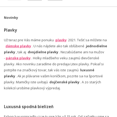
Novinky
Plavky
Už teraz pre Vás máme ponuku
plavky
2021. Tešiť sa môžete na
dámske plavky
. U nás nájdete ako tak obľúbené
jednodielne
plavky
, tak aj
dvojdielne plavky
. Nezabúdame ani na mužov
-
pánske plavky
. Holky mladšieho veku zaujmú dievčenské
plavky. Ako novinku zaradíme do predaja Litex plavky. Pokiaľ si
potrpíte na značkový tovar, tak vás iste zaujmú
luxusné
plavky
. Ak je plávanie vašim koníčkom, pozrite sa na športové
plavky. Mamičky iste uvítajú
dojčenské plavky
. A zo starých
kolekcií urobíme plavkový výpredaj.
Luxusná spodná bielizeň
Eshop luxusnipradlo.cz je tu pre Vás už 15 rok. Od začiatku sme sa