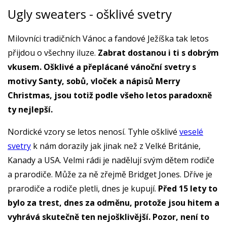
Ugly sweaters - ošklivé svetry
Milovníci tradičních Vánoc a fandové Ježíška tak letos
přijdou o všechny iluze.
Zabrat dostanou i ti s dobrým
vkusem. Ošklivé a přeplácané vánoční svetry s
motivy Santy, sobů, vloček a nápisů Merry
Christmas, jsou totiž podle všeho letos paradoxně
ty nejlepší.
Nordické vzory se letos nenosí. Tyhle ošklivé
veselé
svetry
k nám dorazily jak jinak než z Velké Británie,
Kanady a USA. Velmi rádi je nadělují svým dětem rodiče
a prarodiče. Může za ně zřejmě Bridget Jones. Dříve je
prarodiče a rodiče pletli, dnes je kupují.
Před 15 lety to
bylo za trest, dnes za odměnu, protože jsou hitem a
vyhrává skutečně ten nejošklivější. Pozor, není to