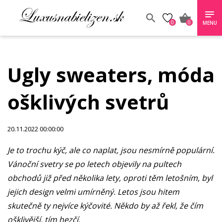
0
0
MENU
Ugly sweaters, móda
ošklivých svetrů
20.11.2022 00:00:00
Je to trochu kýč, ale co naplat, jsou nesmírně populární.
Vánoční svetry se po letech objevily na pultech
obchodů již před několika lety, oproti těm letošním, byl
jejich design velmi umírněný. Letos jsou hitem
skutečně ty nejvíce kýčovité. Někdo by až řekl, že čím
ošklivější, tím hezčí.