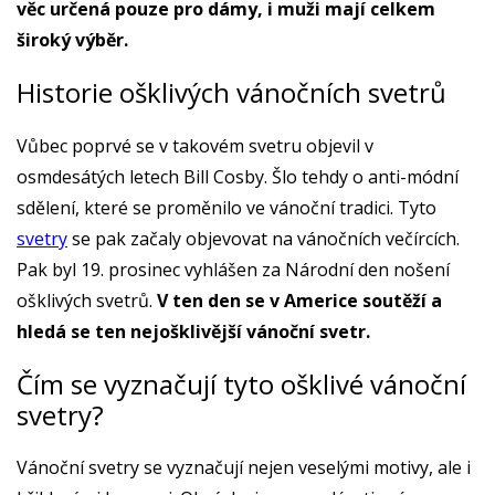
věc určená pouze pro dámy, i muži mají celkem
široký výběr.
Historie ošklivých vánočních svetrů
Vůbec poprvé se v takovém svetru objevil v
osmdesátých letech Bill Cosby. Šlo tehdy o anti-módní
sdělení, které se proměnilo ve vánoční tradici. Tyto
svetry
se pak začaly objevovat na vánočních večírcích.
Pak byl 19. prosinec vyhlášen za Národní den nošení
ošklivých svetrů.
V ten den se v Americe soutěží a
hledá se ten nejošklivější vánoční svetr.
Čím se vyznačují tyto ošklivé vánoční
svetry?
Vánoční svetry se vyznačují nejen veselými motivy, ale i