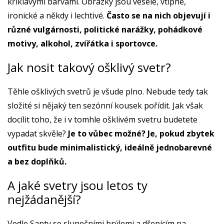
křiklavými barvami. Obrázky jsou veselé, vtipné,
ironické a někdy i lechtivé.
Často se na nich objevují i
různé vulgárnosti, politické narážky, pohádkové
motivy, alkohol, zvířátka i sportovce.
Jak nosit takový ošklivý svetr?
Těhle ošklivých svetrů je všude plno. Nebude tedy tak
složité si nějaký ten sezónní kousek pořídit. Jak však
docílit toho, že i v tomhle ošklivém svetru budetete
vypadat skvěle?
Je to vůbec možné? Je, pokud zbytek
outfitu bude minimalistický, ideálně jednobarevné
a bez doplňků.
A jaké svetry jsou letos ty
nejžádanější?
Vedle Santy se slunečními brýlemi a dřepícím na