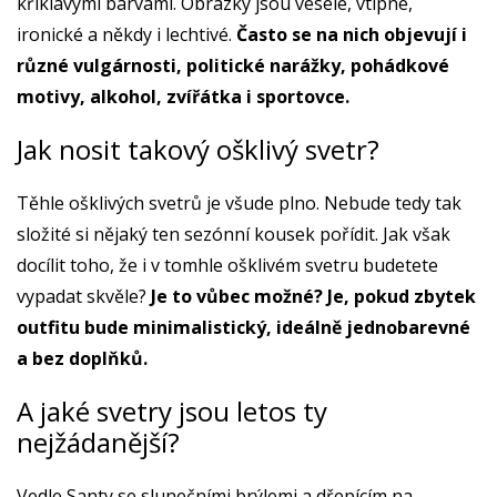
křiklavými barvami. Obrázky jsou veselé, vtipné,
ironické a někdy i lechtivé.
Často se na nich objevují i
různé vulgárnosti, politické narážky, pohádkové
motivy, alkohol, zvířátka i sportovce.
Jak nosit takový ošklivý svetr?
Těhle ošklivých svetrů je všude plno. Nebude tedy tak
složité si nějaký ten sezónní kousek pořídit. Jak však
docílit toho, že i v tomhle ošklivém svetru budetete
vypadat skvěle?
Je to vůbec možné? Je, pokud zbytek
outfitu bude minimalistický, ideálně jednobarevné
a bez doplňků.
A jaké svetry jsou letos ty
nejžádanější?
Vedle Santy se slunečními brýlemi a dřepícím na