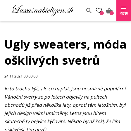
0
0
MENU
Ugly sweaters, móda
ošklivých svetrů
24.11.2021 00:00:00
Je to trochu kýč, ale co naplat, jsou nesmírně populární.
Vánoční svetry se po letech objevily na pultech
obchodů již před několika lety, oproti těm letošním, byl
jejich design velmi umírněný. Letos jsou hitem
skutečně ty nejvíce kýčovité. Někdo by až řekl, že čím
ošklivější, tím hezčí.