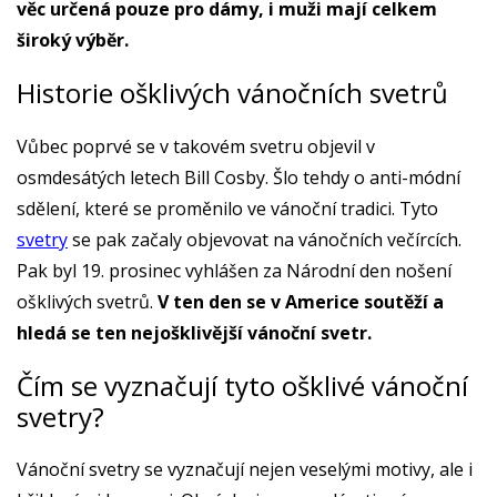
věc určená pouze pro dámy, i muži mají celkem
široký výběr.
Historie ošklivých vánočních svetrů
Vůbec poprvé se v takovém svetru objevil v
osmdesátých letech Bill Cosby. Šlo tehdy o anti-módní
sdělení, které se proměnilo ve vánoční tradici. Tyto
svetry
se pak začaly objevovat na vánočních večírcích.
Pak byl 19. prosinec vyhlášen za Národní den nošení
ošklivých svetrů.
V ten den se v Americe soutěží a
hledá se ten nejošklivější vánoční svetr.
Čím se vyznačují tyto ošklivé vánoční
svetry?
Vánoční svetry se vyznačují nejen veselými motivy, ale i