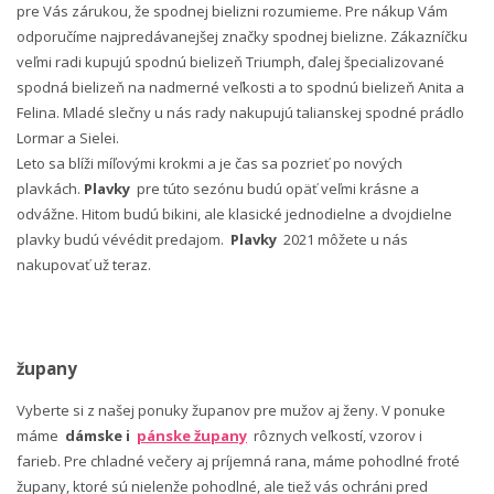
pre Vás zárukou, že spodnej bielizni rozumieme. Pre nákup Vám
odporučíme najpredávanejšej značky spodnej bielizne. Zákazníčku
veľmi radi kupujú spodnú bielizeň Triumph, ďalej špecializované
spodná bielizeň na nadmerné veľkosti a to spodnú bielizeň Anita a
Felina. Mladé slečny u nás rady nakupujú talianskej spodné prádlo
Lormar a Sielei.
Leto sa blíži míľovými krokmi a je čas sa pozrieť po nových
plavkách.
Plavky
pre túto sezónu budú opäť veľmi krásne a
odvážne. Hitom budú bikini, ale klasické jednodielne a dvojdielne
plavky budú vévédit predajom.
Plavky
2021 môžete u nás
nakupovať už teraz.
župany
Vyberte si z našej ponuky županov pre mužov aj ženy. V ponuke
máme
dámske i
pánske župany
rôznych veľkostí, vzorov i
farieb. Pre chladné večery aj príjemná rana, máme pohodlné froté
župany, ktoré sú nielenže pohodlné, ale tiež vás ochráni pred