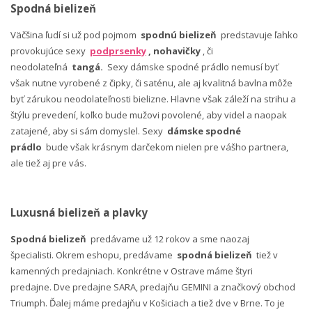
Spodná bielizeň
Väčšina ľudí si už pod pojmom
spodnú bielizeň
predstavuje ľahko
provokujúce sexy
podprsenky
, nohavičky
, či
neodolateľná
tangá.
Sexy dámske spodné prádlo nemusí byť
však nutne vyrobené z čipky, či saténu, ale aj kvalitná bavlna môže
byť zárukou neodolateľnosti bielizne. Hlavne však záleží na strihu a
štýlu prevedení, koľko bude mužovi povolené, aby videl a naopak
zatajené, aby si sám domyslel. Sexy
dámske spodné
prádlo
bude však krásnym darčekom nielen pre vášho partnera,
ale tiež aj pre vás.
Luxusná bielizeň a plavky
Spodná bielizeň
predávame už 12 rokov a sme naozaj
špecialisti. Okrem eshopu, predávame
spodná bielizeň
tiež v
kamenných predajniach. Konkrétne v Ostrave máme štyri
predajne. Dve predajne SARA, predajňu GEMINI a značkový obchod
Triumph. Ďalej máme predajňu v Košiciach a tiež dve v Brne. To je