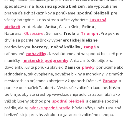
špecializovali na
luxusnú spodnú bielizeň
, ale vypočuli sme
priania ďalších zákazníkov a ponúkame
spodnú bielizeň
pre
všetky kategórie. U nás si teda určite vyberiete.
Luxusná
bielizeň
značiek ako
Anita
, Calvin Klein,
Felina
,
Naturana,
Obsessive
, Selmark,
Triola
a
Triumph
. Pre pekné
chvíle sa pozrite na široký výber
erotickej bielizne
,
predovšetkým
korzety
,
nočné košieľky
,
tangá
a
rafinované
nohavičky
. Nezabúdame ani na spodnú bielizeň pre
mamičky -
materské podprsenky
Anita a iné. Kto pôjde na
dovolenku, uvíta ponuku plaviek.
Dámske
plavky
ponúkame ako
jednodielne, tak dvojdielne, odvážne bikiny a monokiny. V zimných
mesiacoch sa príjemne zahrejete v županech.Dámské
župany
a
pánske od značiek Taubert a Vestis sú kvalitné a luxusné. Našim
cieľom je, aby ste si eshop www.luxusnipradlo.cz zapamätali ako
Váš obľúbený obchod pre
spodnú bielizeň
a dámske spodné
prádlo, ale aj
pánske spodné prádlo
hľadali vždy u nás. Luxusná
bielizeň .sk je pre vás zárukou a garancie kvalitného eshopu.