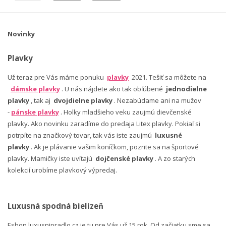
Novinky
Plavky
Už teraz pre Vás máme ponuku
plavky
2021. Tešiť sa môžete na
dámske plavky
. U nás nájdete ako tak obľúbené
jednodielne
plavky
, tak aj
dvojdielne plavky
. Nezabúdame ani na mužov
-
pánske plavky
. Holky mladšieho veku zaujmú dievčenské
plavky. Ako novinku zaradíme do predaja Litex plavky. Pokiaľ si
potrpíte na značkový tovar, tak vás iste zaujmú
luxusné
plavky
. Ak je plávanie vašim koníčkom, pozrite sa na športové
plavky. Mamičky iste uvítajú
dojčenské plavky
. A zo starých
kolekcií urobíme plavkový výpredaj.
Luxusná spodná bielizeň
Eshop luxusnipradlo.cz je tu pre Vás už 15 rok. Od začiatku sme sa