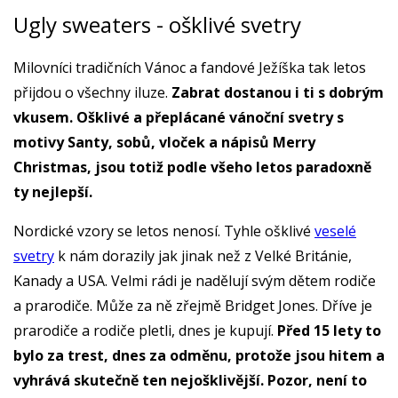
Ugly sweaters - ošklivé svetry
Milovníci tradičních Vánoc a fandové Ježíška tak letos
přijdou o všechny iluze.
Zabrat dostanou i ti s dobrým
vkusem. Ošklivé a přeplácané vánoční svetry s
motivy Santy, sobů, vloček a nápisů Merry
Christmas, jsou totiž podle všeho letos paradoxně
ty nejlepší.
Nordické vzory se letos nenosí. Tyhle ošklivé
veselé
svetry
k nám dorazily jak jinak než z Velké Británie,
Kanady a USA. Velmi rádi je nadělují svým dětem rodiče
a prarodiče. Může za ně zřejmě Bridget Jones. Dříve je
prarodiče a rodiče pletli, dnes je kupují.
Před 15 lety to
bylo za trest, dnes za odměnu, protože jsou hitem a
vyhrává skutečně ten nejošklivější. Pozor, není to