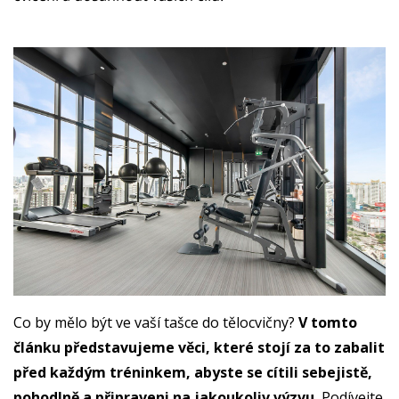
Co by mělo být ve vaší tašce do tělocvičny?
V tomto
článku představujeme věci, které stojí za to zabalit
před každým tréninkem, abyste se cítili sebejistě,
pohodlně a připraveni na jakoukoliv výzvu.
Podívejte