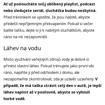
Ať už posloucháte svůj oblíbený playlist, podcast
nebo sledujete seriál, sluchátka budou nezbytná.
Před tréninkem se ujistěte, že jsou nabité, abyste
předešli nepříjemným překvapením. Pokud si večer
balíte tašku, dejte si ji k nabitým sluchátkům, abyste
ráno na nic nezapomněli.
Láhev na vodu
Místo využívání veřejných zdrojů vody je dobré si
přinést vlastní láhev. Pokud trénujete jako první věc
ráno, naplňte ji před odchodem z domu, ale
nezapomeňte zkontrolovat, zda je uzávěr uzavřený.
V
případě, že má taška strávit celý den v autě, je lepší
láhev naplnit až v posilovně, abyste se vyhnuli
horké vodě.