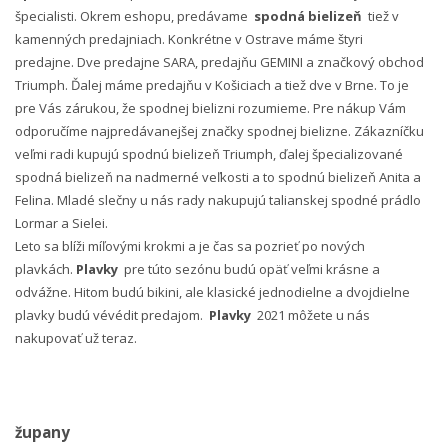
špecialisti. Okrem eshopu, predávame
spodná bielizeň
tiež v
kamenných predajniach. Konkrétne v Ostrave máme štyri
predajne. Dve predajne SARA, predajňu GEMINI a značkový obchod
Triumph. Ďalej máme predajňu v Košiciach a tiež dve v Brne. To je
pre Vás zárukou, že spodnej bielizni rozumieme. Pre nákup Vám
odporučíme najpredávanejšej značky spodnej bielizne. Zákazníčku
veľmi radi kupujú spodnú bielizeň Triumph, ďalej špecializované
spodná bielizeň na nadmerné veľkosti a to spodnú bielizeň Anita a
Felina. Mladé slečny u nás rady nakupujú talianskej spodné prádlo
Lormar a Sielei.
Leto sa blíži míľovými krokmi a je čas sa pozrieť po nových
plavkách.
Plavky
pre túto sezónu budú opäť veľmi krásne a
odvážne. Hitom budú bikini, ale klasické jednodielne a dvojdielne
plavky budú vévédit predajom.
Plavky
2021 môžete u nás
nakupovať už teraz.
župany