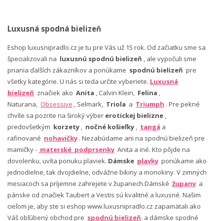
Luxusná spodná bielizeň
Eshop luxusnipradlo.cz je tu pre Vás už 15 rok. Od začiatku sme sa
špecializovali na
luxusnú spodnú bielizeň
, ale vypočuli sme
priania ďalších zákazníkov a ponúkame
spodnú bielizeň
pre
všetky kategórie. U nás si teda určite vyberiete.
Luxusná
bielizeň
značiek ako
Anita
, Calvin Klein,
Felina
,
Naturana,
Obsessive
, Selmark,
Triola
a
Triumph
. Pre pekné
chvíle sa pozrite na široký výber
erotickej bielizne
,
predovšetkým
korzety
,
nočné košieľky
,
tangá
a
rafinované
nohavičky
. Nezabúdame ani na spodnú bielizeň pre
mamičky -
materské podprsenky
Anita a iné. Kto pôjde na
dovolenku, uvíta ponuku plaviek.
Dámske
plavky
ponúkame ako
jednodielne, tak dvojdielne, odvážne bikiny a monokiny. V zimných
mesiacoch sa príjemne zahrejete v županech.Dámské
župany
a
pánske od značiek Taubert a Vestis sú kvalitné a luxusné. Našim
cieľom je, aby ste si eshop www.luxusnipradlo.cz zapamätali ako
Váš obľúbený obchod pre
spodnú bielizeň
a dámske spodné