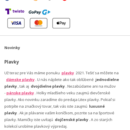
Novinky
Plavky
Už teraz pre Vás máme ponuku
plavky
2021. Tešiť sa môžete na
dámske plavky
. U nás nájdete ako tak obľúbené
jednodielne
plavky
, tak aj
dvojdielne plavky
. Nezabúdame ani na mužov
-
pánske plavky
. Holky mladšieho veku zaujmú dievčenské
plavky. Ako novinku zaradíme do predaja Litex plavky. Pokiaľ si
potrpíte na značkový tovar, tak vás iste zaujmú
luxusné
plavky
. Ak je plávanie vašim koníčkom, pozrite sa na športové
plavky. Mamičky iste uvítajú
dojčenské plavky
. A zo starých
kolekcií urobíme plavkový výpredaj.