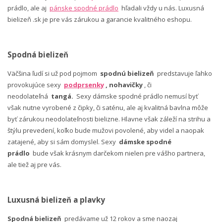
prádlo, ale aj
pánske spodné prádlo
hľadali vždy u nás. Luxusná
bielizeň .sk je pre vás zárukou a garancie kvalitného eshopu.
Spodná bielizeň
Väčšina ľudí si už pod pojmom
spodnú bielizeň
predstavuje ľahko
provokujúce sexy
podprsenky
, nohavičky
, či
neodolateľná
tangá.
Sexy dámske spodné prádlo nemusí byť
však nutne vyrobené z čipky, či saténu, ale aj kvalitná bavlna môže
byť zárukou neodolateľnosti bielizne. Hlavne však záleží na strihu a
štýlu prevedení, koľko bude mužovi povolené, aby videl a naopak
zatajené, aby si sám domyslel. Sexy
dámske spodné
prádlo
bude však krásnym darčekom nielen pre vášho partnera,
ale tiež aj pre vás.
Luxusná bielizeň a plavky
Spodná bielizeň
predávame už 12 rokov a sme naozaj