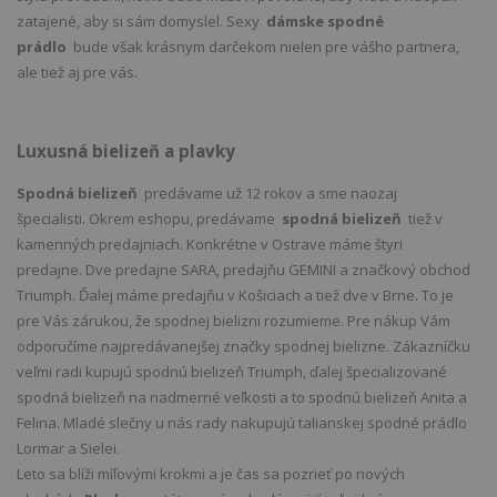
zatajené, aby si sám domyslel. Sexy
dámske spodné
prádlo
bude však krásnym darčekom nielen pre vášho partnera,
ale tiež aj pre vás.
Luxusná bielizeň a plavky
Spodná bielizeň
predávame už 12 rokov a sme naozaj
špecialisti. Okrem eshopu, predávame
spodná bielizeň
tiež v
kamenných predajniach. Konkrétne v Ostrave máme štyri
predajne. Dve predajne SARA, predajňu GEMINI a značkový obchod
Triumph. Ďalej máme predajňu v Košiciach a tiež dve v Brne. To je
pre Vás zárukou, že spodnej bielizni rozumieme. Pre nákup Vám
odporučíme najpredávanejšej značky spodnej bielizne. Zákazníčku
veľmi radi kupujú spodnú bielizeň Triumph, ďalej špecializované
spodná bielizeň na nadmerné veľkosti a to spodnú bielizeň Anita a
Felina. Mladé slečny u nás rady nakupujú talianskej spodné prádlo
Lormar a Sielei.
Leto sa blíži míľovými krokmi a je čas sa pozrieť po nových