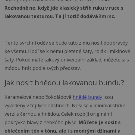
Rozhodně ne, když jde klasický střih ruku v ruce s
lakovanou texturou. Ta jí totiž dodává šmrnc.
Tento svrchní oděv se bude tuto zimu nosit doopravdy
ke všemu. Hodí se k němu pletené šaty, rolák i mikinové
šaty. Pokud máte takový univerzální základ, můžete si s
módou hrát podle svých představ.
Jak nosit hnědou lakovanou bundu?
Karamelové nebo čokoládově
hnědé bundy
jsou
vyvedeny v teplých odstínech. Nosí se v minimalistické
verzi s černou a hnědou. Celek rozbíjí originální
pokrývka hlavy z hebkého plyše.
Můžete je nosit s
oblečením tón v tónu, ale i s modrými džínami a