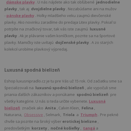
dámske plavky
. U nás nájdete ako tak obľúbené
jednodielne
plavky
, tak aj
dvojdielne plavky
. Nezabúdame ani na mužov
-
pánske plavky
. Holky mladšieho veku zaujmú dievčenské
plavky. Ako novinku zaradíme do predaja Litex plavky. Pokiaľ si
potrpíte na značkový tovar, tak vás iste zaujmú
luxusné
plavky
. Ak je plávanie vašim koníčkom, pozrite sa na športové
plavky. Mamičky iste uvítajú
dojčenské plavky
. A zo starých
kolekcií urobíme plavkový výpredaj.
Luxusná spodná bielizeň
Eshop luxusnipradlo.cz je tu pre Vás už 15 rok. Od začiatku sme sa
špecializovali na
luxusnú spodnú bielizeň
, ale vypočuli sme
priania ďalších zákazníkov a ponúkame
spodnú bielizeň
pre
všetky kategórie. U nás si teda určite vyberiete.
Luxusná
bielizeň
značiek ako
Anita
, Calvin Klein,
Felina
,
Naturana,
Obsessive
, Selmark,
Triola
a
Triumph
. Pre pekné
chvíle sa pozrite na široký výber
erotickej bielizne
,
predovšetkým
korzety
,
nočné košieľky
,
tangá
a