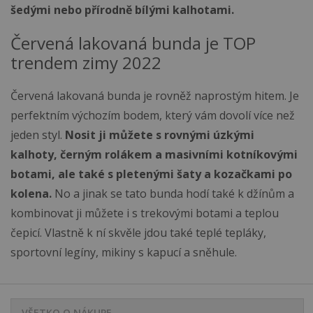
šedými nebo přírodně bílými kalhotami.
Červená lakovaná bunda je TOP
trendem zimy 2022
Červená lakovaná bunda je rovněž naprostým hitem. Je
perfektním výchozím bodem, který vám dovolí více než
jeden styl.
Nosit ji můžete s rovnými úzkými
kalhoty, černým rolákem a masivními kotníkovými
botami, ale také s pletenými šaty a kozačkami po
kolena.
No a jinak se tato bunda hodí také k džínům a
kombinovat ji můžete i s trekovými botami a teplou
čepicí. Vlastně k ní skvěle jdou také teplé tepláky,
sportovní legíny, mikiny s kapucí a sněhule.
VŠETKO O NÁKUPE