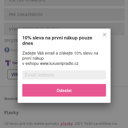
PRE ZÁKAZNÍKOV
VÝBER SPODNÉHO PRÁDLA
10% sleva na první nákup pouze
SPOJTE SA S NAMI
dnes
Facebook
Instagram
Youtube
Zadejte Váš email a získejte 10% slevu na
první nákup
v eshopu www.luxusnipradlo.cz
Odeslat
Novinky
Plavky
Už teraz pre Vás máme ponuku
plavky
2021. Tešiť sa môžete na