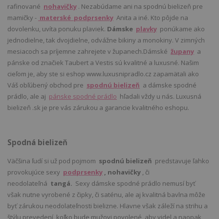
rafinované
nohavičky
. Nezabúdame ani na spodnú bielizeň pre
mamičky -
materské podprsenky
Anita a iné. Kto pôjde na
dovolenku, uvíta ponuku plaviek.
Dámske
plavky
ponúkame ako
jednodielne, tak dvojdielne, odvážne bikiny a monokiny. V zimných
mesiacoch sa príjemne zahrejete v županech.Dámské
župany
a
pánske od značiek Taubert a Vestis sú kvalitné a luxusné. Našim
cieľom je, aby ste si eshop www.luxusnipradlo.cz zapamätali ako
Váš obľúbený obchod pre
spodnú bielizeň
a dámske spodné
prádlo, ale aj
pánske spodné prádlo
hľadali vždy u nás. Luxusná
bielizeň .sk je pre vás zárukou a garancie kvalitného eshopu.
Spodná bielizeň
Väčšina ľudí si už pod pojmom
spodnú bielizeň
predstavuje ľahko
provokujúce sexy
podprsenky
, nohavičky
, či
neodolateľná
tangá.
Sexy dámske spodné prádlo nemusí byť
však nutne vyrobené z čipky, či saténu, ale aj kvalitná bavlna môže
byť zárukou neodolateľnosti bielizne. Hlavne však záleží na strihu a
štýlu prevedení, koľko bude mužovi povolené, aby videl a naopak