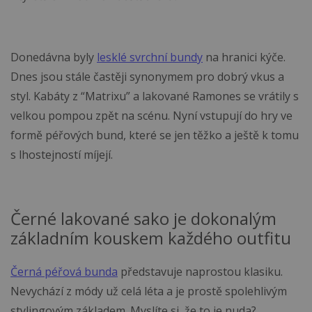
Donedávna byly
lesklé svrchní bundy
na hranici kýče.
Dnes jsou stále častěji synonymem pro dobrý vkus a
styl. Kabáty z “Matrixu” a lakované Ramones se vrátily s
velkou pompou zpět na scénu. Nyní vstupují do hry ve
formě péřových bund, které se jen těžko a ještě k tomu
s lhostejností míjejí.
Černé lakované sako je dokonalým
základním kouskem každého outfitu
Černá péřová bunda
představuje naprostou klasiku.
Nevychází z módy už celá léta a je prostě spolehlivým
stylingovým základem. Myslíte si, že to je nuda?