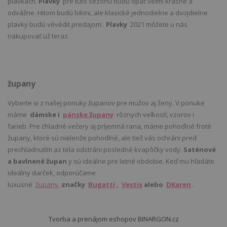
plavkách.
Plavky
pre túto sezónu budú opäť veľmi krásne a
odvážne. Hitom budú bikini, ale klasické jednodielne a dvojdielne
plavky budú vévédit predajom.
Plavky
2021 môžete u nás
nakupovať už teraz.
župany
Vyberte si z našej ponuky županov pre mužov aj ženy. V ponuke
máme
dámske i
pánske župany
rôznych veľkostí, vzorov i
farieb. Pre chladné večery aj príjemná rana, máme pohodlné froté
župany, ktoré sú nielenže pohodlné, ale tiež vás ochráni pred
prechladnutím az tela odstráni posledné kvapôčky vody.
Saténové
a bavlnené župan
y sú ideálne pre letné obdobie. Keď mu hľadáte
ideálny darček, odporúčame
luxusné
župany
značky
Bugatti
,
Vestis
alebo
DKaren
.
Tvorba a prenájom eshopov BINARGON.cz