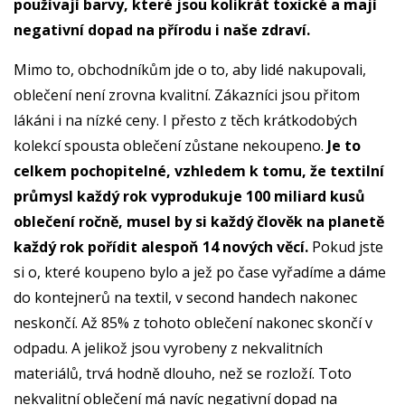
používají barvy, které jsou kolikrát toxické a mají
negativní dopad na přírodu i naše zdraví.
Mimo to, obchodníkům jde o to, aby lidé nakupovali,
oblečení není zrovna kvalitní. Zákazníci jsou přitom
lákáni i na nízké ceny. I přesto z těch krátkodobých
kolekcí spousta oblečení zůstane nekoupeno.
Je to
celkem pochopitelné, vzhledem k tomu, že textilní
průmysl každý rok vyprodukuje 100 miliard kusů
oblečení ročně, musel by si každý člověk na planetě
každý rok pořídit alespoň 14 nových věcí.
Pokud jste
si o, které koupeno bylo a jež po čase vyřadíme a dáme
do kontejnerů na textil, v second handech nakonec
neskončí. Až 85% z tohoto oblečení nakonec skončí v
odpadu. A jelikož jsou vyrobeny z nekvalitních
materiálů, trvá hodně dlouho, než se rozloží. Toto
nekvalitní oblečení má navíc negativní dopad na