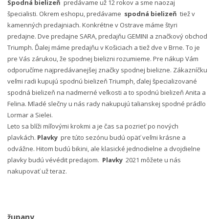
Spodná bielizeň
predávame už 12 rokov a sme naozaj
špecialisti. Okrem eshopu, predávame
spodná bielizeň
tiež v
kamenných predajniach. Konkrétne v Ostrave máme štyri
predajne. Dve predajne SARA, predajňu GEMINI a značkový obchod
Triumph. Ďalej máme predajňu v Košiciach a tiež dve v Brne. To je
pre Vás zárukou, že spodnej bielizni rozumieme. Pre nákup Vám
odporučíme najpredávanejšej značky spodnej bielizne. Zákazníčku
veľmi radi kupujú spodnú bielizeň Triumph, ďalej špecializované
spodná bielizeň na nadmerné veľkosti a to spodnú bielizeň Anita a
Felina. Mladé slečny u nás rady nakupujú talianskej spodné prádlo
Lormar a Sielei.
Leto sa blíži míľovými krokmi a je čas sa pozrieť po nových
plavkách.
Plavky
pre túto sezónu budú opäť veľmi krásne a
odvážne. Hitom budú bikini, ale klasické jednodielne a dvojdielne
plavky budú vévédit predajom.
Plavky
2021 môžete u nás
nakupovať už teraz.
župany