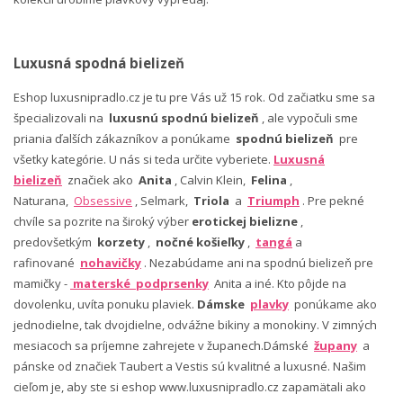
Luxusná spodná bielizeň
Eshop luxusnipradlo.cz je tu pre Vás už 15 rok. Od začiatku sme sa
špecializovali na
luxusnú spodnú bielizeň
, ale vypočuli sme
priania ďalších zákazníkov a ponúkame
spodnú bielizeň
pre
všetky kategórie. U nás si teda určite vyberiete.
Luxusná
bielizeň
značiek ako
Anita
, Calvin Klein,
Felina
,
Naturana,
Obsessive
, Selmark,
Triola
a
Triumph
. Pre pekné
chvíle sa pozrite na široký výber
erotickej bielizne
,
predovšetkým
korzety
,
nočné košieľky
,
tangá
a
rafinované
nohavičky
. Nezabúdame ani na spodnú bielizeň pre
mamičky -
materské podprsenky
Anita a iné. Kto pôjde na
dovolenku, uvíta ponuku plaviek.
Dámske
plavky
ponúkame ako
jednodielne, tak dvojdielne, odvážne bikiny a monokiny. V zimných
mesiacoch sa príjemne zahrejete v županech.Dámské
župany
a
pánske od značiek Taubert a Vestis sú kvalitné a luxusné. Našim
cieľom je, aby ste si eshop www.luxusnipradlo.cz zapamätali ako