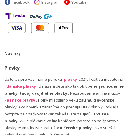
Facebook
Instagram
Youtube
Novinky
Plavky
Už teraz pre Vás máme ponuku
plavky
2021. Tešiť sa môžete na
dámske plavky
. U nás nájdete ako tak obľúbené
jednodielne
plavky
, tak aj
dvojdielne plavky
. Nezabúdame ani na mužov
-
pánske plavky
. Holky mladšieho veku zaujmú dievčenské
plavky. Ako novinku zaradíme do predaja Litex plavky. Pokiaľ si
potrpíte na značkový tovar, tak vás iste zaujmú
luxusné
plavky
. Ak je plávanie vašim koníčkom, pozrite sa na športové
plavky. Mamičky iste uvítajú
dojčenské plavky
. A zo starých
kolekcií urobíme plavkový výpredaj.