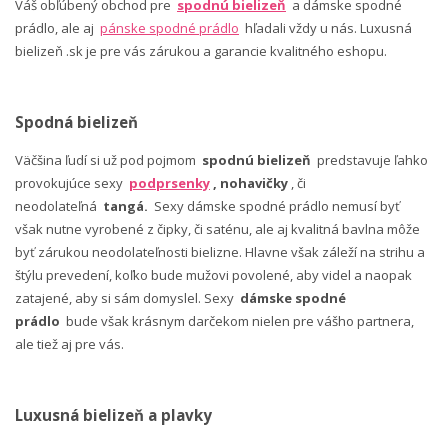
Váš obľúbený obchod pre
spodnú bielizeň
a dámske spodné
prádlo, ale aj
pánske spodné prádlo
hľadali vždy u nás. Luxusná
bielizeň .sk je pre vás zárukou a garancie kvalitného eshopu.
Spodná bielizeň
Väčšina ľudí si už pod pojmom
spodnú bielizeň
predstavuje ľahko
provokujúce sexy
podprsenky
, nohavičky
, či
neodolateľná
tangá.
Sexy dámske spodné prádlo nemusí byť
však nutne vyrobené z čipky, či saténu, ale aj kvalitná bavlna môže
byť zárukou neodolateľnosti bielizne. Hlavne však záleží na strihu a
štýlu prevedení, koľko bude mužovi povolené, aby videl a naopak
zatajené, aby si sám domyslel. Sexy
dámske spodné
prádlo
bude však krásnym darčekom nielen pre vášho partnera,
ale tiež aj pre vás.
Luxusná bielizeň a plavky