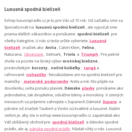
Luxusná spodná bielizeň
Eshop luxusnipradlo.cz je tu pre Vás už 15 rok. Od začiatku sme sa
špecializovali na
luxusnú spodnú bielizeň
, ale vypočuli sme
priania ďalších zákazníkov a ponúkame
spodnú bielizeň
pre
všetky kategórie. U nás si teda určite vyberiete.
Luxusná
bielizeň
značiek ako
Anita
, Calvin Klein,
Felina
,
Naturana,
Obsessive
, Selmark,
Triola
a
Triumph
. Pre pekné
chvíle sa pozrite na široký výber
erotickej bielizne
,
predovšetkým
korzety
,
nočné košieľky
,
tangá
a
rafinované
nohavičky
. Nezabúdame ani na spodnú bielizeň pre
mamičky -
materské podprsenky
Anita a iné. Kto pôjde na
dovolenku, uvíta ponuku plaviek.
Dámske
plavky
ponúkame ako
jednodielne, tak dvojdielne, odvážne bikiny a monokiny. V zimných
mesiacoch sa príjemne zahrejete v županech.Dámské
župany
a
pánske od značiek Taubert a Vestis sú kvalitné a luxusné. Našim
cieľom je, aby ste si eshop www.luxusnipradlo.cz zapamätali ako
Váš obľúbený obchod pre
spodnú bielizeň
a dámske spodné
prádlo, ale aj
pánske spodné prádlo
hľadali vždy u nás. Luxusná