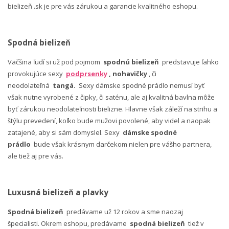
bielizeň .sk je pre vás zárukou a garancie kvalitného eshopu.
Spodná bielizeň
Väčšina ľudí si už pod pojmom
spodnú bielizeň
predstavuje ľahko
provokujúce sexy
podprsenky
, nohavičky
, či
neodolateľná
tangá.
Sexy dámske spodné prádlo nemusí byť
však nutne vyrobené z čipky, či saténu, ale aj kvalitná bavlna môže
byť zárukou neodolateľnosti bielizne. Hlavne však záleží na strihu a
štýlu prevedení, koľko bude mužovi povolené, aby videl a naopak
zatajené, aby si sám domyslel. Sexy
dámske spodné
prádlo
bude však krásnym darčekom nielen pre vášho partnera,
ale tiež aj pre vás.
Luxusná bielizeň a plavky
Spodná bielizeň
predávame už 12 rokov a sme naozaj
špecialisti. Okrem eshopu, predávame
spodná bielizeň
tiež v