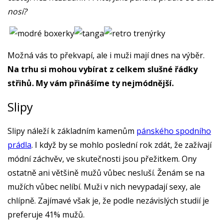
nosí?
Možná vás to překvapí, ale i muži mají dnes na výběr.
Na trhu si mohou vybírat z celkem slušné řádky
střihů. My vám přinášíme ty nejmódnější.
Slipy
Slipy náleží k základním kamenům
pánského spodního
prádla
. I když by se mohlo poslední rok zdát, že zažívají
módní záchvěv, ve skutečnosti jsou přežitkem. Ony
ostatně ani většině mužů vůbec nesluší. Ženám se na
mužích vůbec nelíbí. Muži v nich nevypadají sexy, ale
chlípně. Zajímavé však je, že podle nezávislých studií je
preferuje 41% mužů.