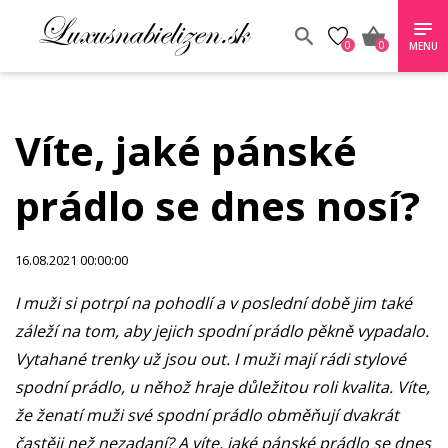
0
0
MENU
Víte, jaké pánské
prádlo se dnes nosí?
16.08.2021 00:00:00
I muži si potrpí na pohodlí a v poslední době jim také
záleží na tom, aby jejich spodní prádlo pěkně vypadalo.
Vytahané trenky už jsou out. I muži mají rádi stylové
spodní prádlo, u něhož hraje důležitou roli kvalita. Víte,
že ženatí muži své spodní prádlo obměňují dvakrát
častěji než nezadaní? A víte, jaké pánské prádlo se dnes