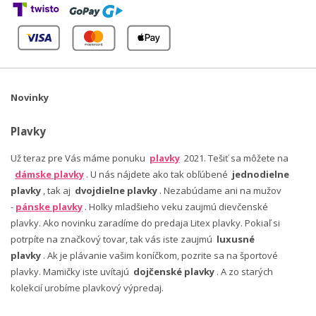
Novinky
Plavky
Už teraz pre Vás máme ponuku
plavky
2021. Tešiť sa môžete na
dámske plavky
. U nás nájdete ako tak obľúbené
jednodielne
plavky
, tak aj
dvojdielne plavky
. Nezabúdame ani na mužov
-
pánske plavky
. Holky mladšieho veku zaujmú dievčenské
plavky. Ako novinku zaradíme do predaja Litex plavky. Pokiaľ si
potrpíte na značkový tovar, tak vás iste zaujmú
luxusné
plavky
. Ak je plávanie vašim koníčkom, pozrite sa na športové
plavky. Mamičky iste uvítajú
dojčenské plavky
. A zo starých
kolekcií urobíme plavkový výpredaj.