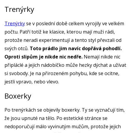
Trenýrky
Trenýrky
se v poslední době celkem vyrojily ve velkém
počtu. Patří totiž ke klasice, kterou mají muži rádi,
protože neradi experimentují a tento styl převzali od
svých otců.
Toto prádlo jim navíc dopřává pohodlí.
Oproti slipům je nikde nic nedře.
Nemají nikde nic
připláclé a jejich nádobíčko může hezky dýchat a užívat
si svobody. Je na přirozeném pohybu, kde se ocitne,
jestli vpravo, nebo vlevo.
Boxerky
Po trenýrkách se objevily boxerky. Ty se vyznačují tím,
že jsou upnuté na tělo. Po estetické stránce se
nedoporučují málo vyvinutým mužům, protože jejich