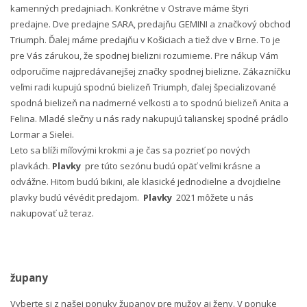
kamenných predajniach. Konkrétne v Ostrave máme štyri
predajne. Dve predajne SARA, predajňu GEMINI a značkový obchod
Triumph. Ďalej máme predajňu v Košiciach a tiež dve v Brne. To je
pre Vás zárukou, že spodnej bielizni rozumieme. Pre nákup Vám
odporučíme najpredávanejšej značky spodnej bielizne. Zákazníčku
veľmi radi kupujú spodnú bielizeň Triumph, ďalej špecializované
spodná bielizeň na nadmerné veľkosti a to spodnú bielizeň Anita a
Felina. Mladé slečny u nás rady nakupujú talianskej spodné prádlo
Lormar a Sielei.
Leto sa blíži míľovými krokmi a je čas sa pozrieť po nových
plavkách.
Plavky
pre túto sezónu budú opäť veľmi krásne a
odvážne. Hitom budú bikini, ale klasické jednodielne a dvojdielne
plavky budú vévédit predajom.
Plavky
2021 môžete u nás
nakupovať už teraz.
župany
Vyberte si z našej ponuky županov pre mužov aj ženy. V ponuke