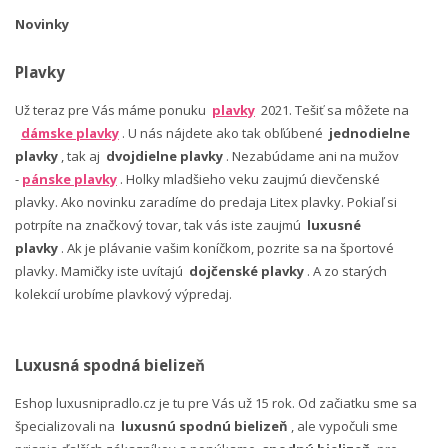
Novinky
Plavky
Už teraz pre Vás máme ponuku
plavky
2021. Tešiť sa môžete na
dámske plavky
. U nás nájdete ako tak obľúbené
jednodielne
plavky
, tak aj
dvojdielne plavky
. Nezabúdame ani na mužov
-
pánske plavky
. Holky mladšieho veku zaujmú dievčenské
plavky. Ako novinku zaradíme do predaja Litex plavky. Pokiaľ si
potrpíte na značkový tovar, tak vás iste zaujmú
luxusné
plavky
. Ak je plávanie vašim koníčkom, pozrite sa na športové
plavky. Mamičky iste uvítajú
dojčenské plavky
. A zo starých
kolekcií urobíme plavkový výpredaj.
Luxusná spodná bielizeň
Eshop luxusnipradlo.cz je tu pre Vás už 15 rok. Od začiatku sme sa
špecializovali na
luxusnú spodnú bielizeň
, ale vypočuli sme