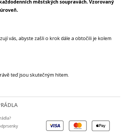
 v každodenních městských soupravách. Vzorovaný
 úroveň.
ují vás, abyste zašli o krok dále a obtočili je kolem
. Právě teď jsou skutečným hitem.
PRÁDLA
rádla?
podprsenky