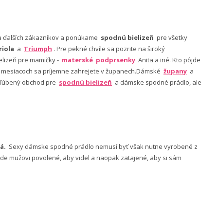
nia ďalších zákazníkov a ponúkame
spodnú bielizeň
pre všetky
riola
a
Triumph
. Pre pekné chvíle sa pozrite na široký
lizeň pre mamičky -
materské podprsenky
Anita a iné. Kto pôjde
ch mesiacoch sa príjemne zahrejete v županech.Dámské
župany
a
 obľúbený obchod pre
spodnú bielizeň
a dámske spodné prádlo, ale
á.
Sexy dámske spodné prádlo nemusí byť však nutne vyrobené z
 bude mužovi povolené, aby videl a naopak zatajené, aby si sám