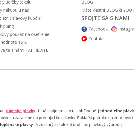
y údržby textilu
BLOG
y nákupu u nás
Máte vlastní BLOG či YOU
SPOJTE SA S NAMI
latniť zľavový kupón?
hipping
Facebook
Instagr
kový poukaz na ošetrenie
Youtube
v hodnote 15 €
ávejte s námi - AFFILIATE
 na
dámske plavky
. U nás nájdete ako tak obľúbené
jednodielne plavk
ovinku zaradíme do predaja Litex plavky. Pokiaľ si potrpíte na značkový t
dojčenské plavky
. A zo starých kolekcií urobíme plavkový výpredaj.