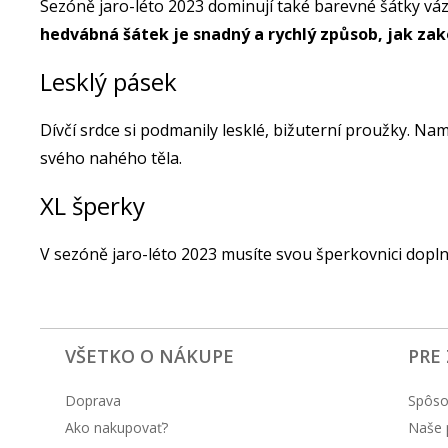
Sezóně jaro-léto 2023 dominují také barevné šátky vá
hedvábná šátek je snadný a rychlý způsob, jak zak
Lesklý pásek
Dívčí srdce si podmanily lesklé, bižuterní proužky. Namí
svého nahého těla.
XL šperky
V sezóně jaro-léto 2023 musíte svou šperkovnici dopln
VŠETKO O NÁKUPE
PRE
Doprava
Spôso
Ako nakupovať?
Naše 