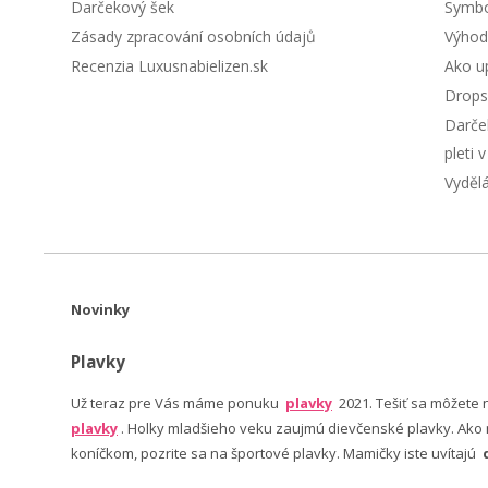
Darčekový šek
Symbol
Zásady zpracování osobních údajů
Výhod
Recenzia Luxusnabielizen.sk
Ako up
Drops
Darče
pleti 
Vyděl
Novinky
Plavky
Už teraz pre Vás máme ponuku
plavky
2021. Tešiť sa môžete
plavky
. Holky mladšieho veku zaujmú dievčenské plavky. Ako n
koníčkom, pozrite sa na športové plavky. Mamičky iste uvítajú