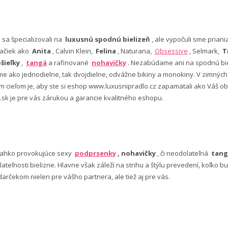
e sa špecializovali na
luxusnú spodnú bielizeň
, ale vypočuli sme pria
ačiek ako
Anita
, Calvin Klein,
Felina
, Naturana,
Obsessive
, Selmark,
T
šieľky
,
tangá
a rafinované
nohavičky
. Nezabúdame ani na spodnú bie
 ako jednodielne, tak dvojdielne, odvážne bikiny a monokiny. V zimný
šim cieľom je, aby ste si eshop www.luxusnipradlo.cz zapamätali ako Váš
 .sk je pre vás zárukou a garancie kvalitného eshopu.
ľahko provokujúce sexy
podprsenky
, nohavičky
, či neodolateľná
tang
lateľnosti bielizne. Hlavne však záleží na strihu a štýlu prevedení, koľko
rčekom nielen pre vášho partnera, ale tiež aj pre vás.