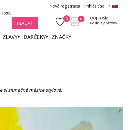
Nová registrácia
Prihlásiť sa
- 16:00
MÔJ KOŠÍK
0
0
HĽADAŤ
Košík je prázdny.
ZĽAVY
DARČEKY
ZNAČKY
e si slunečné měsíce stylově.