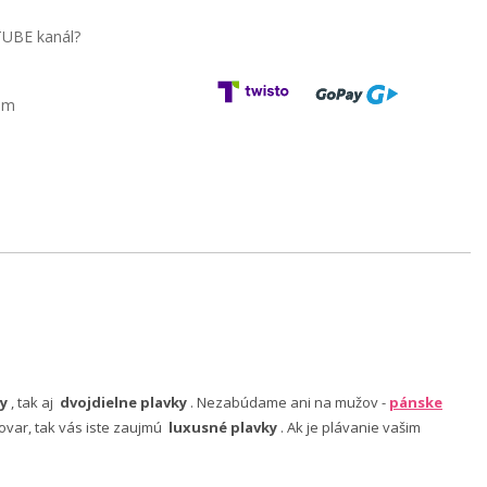
TUBE kanál?
am
y
, tak aj
dvojdielne plavky
. Nezabúdame ani na mužov -
pánske
ovar, tak vás iste zaujmú
luxusné plavky
. Ak je plávanie vašim