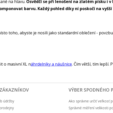
zané na hlavu.
Osvědčí se při lenošení na zlatém písku i
omponovat barvu. Každý pohled díky ní poskočí na vyšší
sto toho, abyste je nosili jako standardní oblečení - povzbuz
it o masivní XL n
áhrdelníky a náušnice
. Čím větší, tím lepší
 ZÁKAZNÍKOV
VÝBER SPODNÉHO 
b údržby
Ako správne určiť veľkosť p
prodejny
Správné měření velikosti 