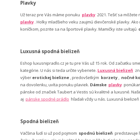
Plavky
Už teraz pre Vás máme ponuku
plavky
2021. Tešiť sa môžete
plavky
. Holky mladšieho veku zaujmú dievčenské plavky. Ako n
koníčkom, pozrite sa na športové plavky. Mamičky iste uvítajú
Luxusná spodná bielizeň
Eshop luxusnipradlo.cz je tu pre Vás už 15 rok. Od začiatku sm
kategórie. U nás si teda určite vyberiete.
Luxusná bielizeň
zn
výber
erotickej bielizne
, predovšetkým
korzety
,
nočné ko
na dovolenku, uvíta ponuku plaviek.
Dámske
plavky
ponúkame
pánske od značiek Taubert a Vestis sú kvalitné a luxusné. Na
aj
pánske spodné prádlo
hľadali vždy u nás. Luxusná bielizeň
Spodná bielizeň
Väčšina ľudí si už pod pojmom
spodnú bielizeň
predstavuje 