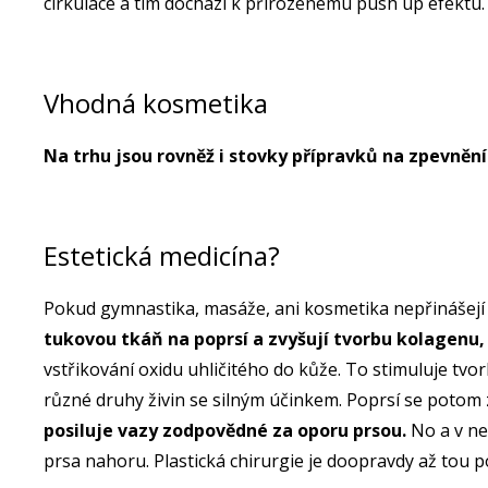
cirkulace a tím dochází k přirozenému push up efektu
Vhodná kosmetika
Na trhu jsou rovněž i stovky přípravků na zpevnění
Estetická medicína?
Pokud gymnastika, masáže, ani kosmetika nepřinášejí
tukovou tkáň na poprsí a zvyšují tvorbu kolagenu,
vstřikování oxidu uhličitého do kůže. To stimuluje tv
různé druhy živin se silným účinkem. Poprsí se potom z
posiluje vazy zodpovědné za oporu prsou.
No a v nep
prsa nahoru. Plastická chirurgie je doopravdy až tou p