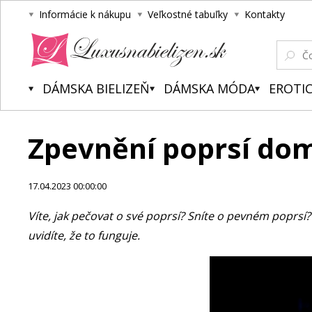
Informácie k nákupu
Veľkostné tabuľky
Kontakty
Luxusnabielizen.sk
DÁMSKA BIELIZEŇ
DÁMSKA MÓDA
EROTIC
Zpevnění poprsí do
17.04.2023 00:00:00
Víte, jak pečovat o své poprsí? Sníte o pevném poprsí
uvidíte, že to funguje.