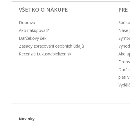
VŠETKO O NÁKUPE
PRE
Doprava
Spôso
Ako nakupovať?
Naše 
Darčekový šek
Symbol
Zásady zpracování osobních údajů
Výhod
Recenzia Luxusnabielizen.sk
Ako up
Drops
Darče
pleti 
Vyděl
Novinky