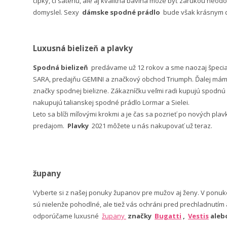
čipky, či saténu, ale aj kvalitná bavlna môže byť zárukou neodo
domyslel. Sexy
dámske spodné prádlo
bude však krásnym da
Luxusná bielizeň a plavky
Spodná bielizeň
predávame už 12 rokov a sme naozaj špeci
SARA, predajňu GEMINI a značkový obchod Triumph. Ďalej máme 
značky spodnej bielizne. Zákazníčku veľmi radi kupujú spodnú b
nakupujú talianskej spodné prádlo Lormar a Sielei.
Leto sa blíži míľovými krokmi a je čas sa pozrieť po nových pla
predajom.
Plavky
2021 môžete u nás nakupovať už teraz.
župany
Vyberte si z našej ponuky županov pre mužov aj ženy. V po
sú nielenže pohodlné, ale tiež vás ochráni pred prechladnutím
odporúčame luxusné
župany
značky
Bugatti
,
Vestis
ale