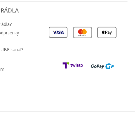
PRÁDLA
rádla?
podprsenky
TUBE kanál?
am