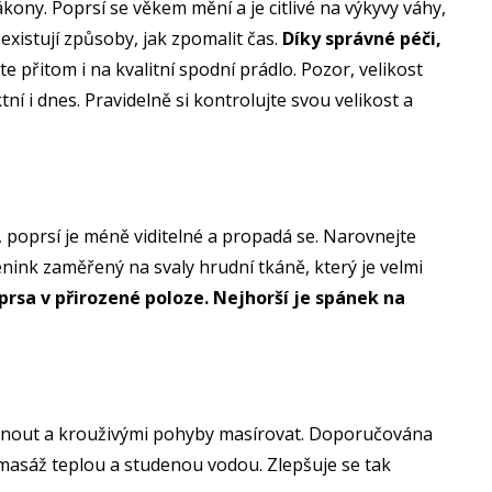
zákony. Poprsí se věkem mění a je citlivé na výkyvy váhy,
xistují způsoby, jak zpomalit čas.
Díky správné péči,
e přitom i na kvalitní spodní prádlo. Pozor, velikost
 i dnes. Pravidelně si kontrolujte svou velikost a
e, poprsí je méně viditelné a propadá se. Narovnejte
énink zaměřený na svaly hrudní tkáně, který je velmi
 prsa v přirozené poloze. Nejhorší je spánek na
típnout a krouživými pohyby masírovat. Doporučována
omasáž teplou a studenou vodou. Zlepšuje se tak