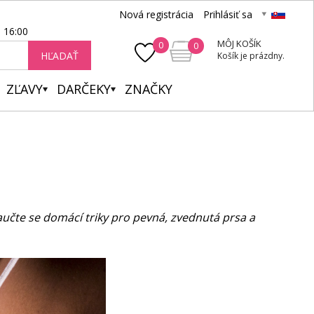
Nová registrácia
Prihlásiť sa
- 16:00
MÔJ KOŠÍK
0
0
HĽADAŤ
Košík je prázdny.
ZĽAVY
DARČEKY
ZNAČKY
Naučte se domácí triky pro pevná, zvednutá prsa a