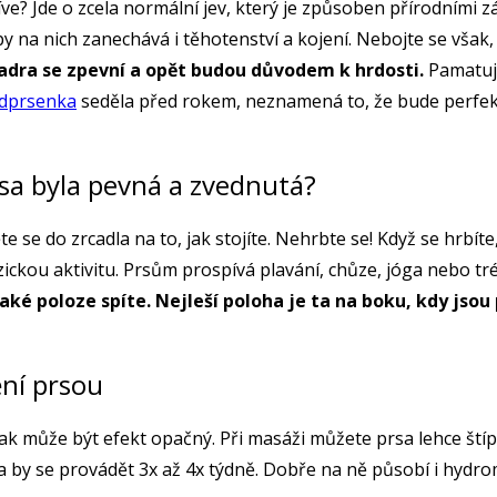
dříve? Jde o zcela normální jev, který je způsoben přírodními 
a nich zanechává i těhotenství a kojení. Nebojte se však, e
adra se zpevní a opět budou důvodem k hrdosti.
Pamatujt
dprsenka
seděla před rokem, neznamená to, že bude perfektní
rsa byla pevná a zvednutá?
 se do zrcadla na to, jak stojíte. Nehrbte se! Když se hrbít
zickou aktivitu. Prsům prospívá plavání, chůze, jóga nebo tr
jaké poloze spíte. Nejleší poloha je ta na boku, kdy jsou
ění prsou
pak může být efekt opačný. Při masáži můžete prsa lehce š
ěla by se provádět 3x až 4x týdně. Dobře na ně působí i hydr