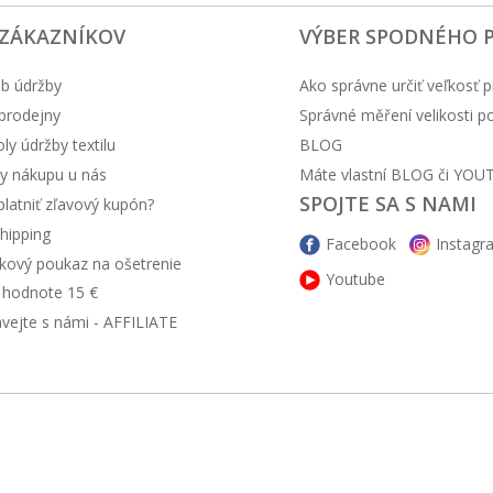
 ZÁKAZNÍKOV
VÝBER SPODNÉHO 
b údržby
Ako správne určiť veľkosť p
prodejny
Správné měření velikosti 
y údržby textilu
BLOG
y nákupu u nás
Máte vlastní BLOG či YOU
SPOJTE SA S NAMI
latniť zľavový kupón?
hipping
Facebook
Instagr
kový poukaz na ošetrenie
Youtube
v hodnote 15 €
ávejte s námi - AFFILIATE