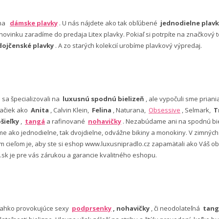
 na
dámske plavky
. U nás nájdete ako tak obľúbené
jednodielne plavk
ovinku zaradíme do predaja Litex plavky. Pokiaľ si potrpíte na značkový t
dojčenské plavky
. A zo starých kolekcií urobíme plavkový výpredaj.
e sa špecializovali na
luxusnú spodnú bielizeň
, ale vypočuli sme pria
ačiek ako
Anita
, Calvin Klein,
Felina
, Naturana,
Obsessive
, Selmark,
T
šieľky
,
tangá
a rafinované
nohavičky
. Nezabúdame ani na spodnú bie
 ako jednodielne, tak dvojdielne, odvážne bikiny a monokiny. V zimný
šim cieľom je, aby ste si eshop www.luxusnipradlo.cz zapamätali ako Váš
 .sk je pre vás zárukou a garancie kvalitného eshopu.
ľahko provokujúce sexy
podprsenky
, nohavičky
, či neodolateľná
tang