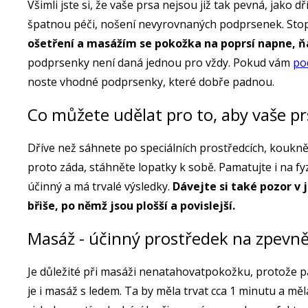
Všimli jste si, že vaše prsa nejsou již tak pevná, jako 
špatnou péči, nošení nevyrovnaných podprsenek. Stopy n
ošetření a masážím se pokožka na poprsí napne, ň
podprsenky není daná jednou pro vždy. Pokud vám
po
noste vhodné podprsenky, které dobře padnou.
Co můžete udělat pro to, aby vaše p
Dříve než sáhnete po speciálních prostředcích, koukněte
proto záda, stáhněte lopatky k sobě. Pamatujte i na fy
účinný a má trvalé výsledky.
Dávejte si také pozor v 
břiše, po němž jsou plošší a povislejší.
Masáž - účinný prostředek na zpevn
Je důležité při masáži nenatahovatpokožku, protože 
je i masáž s ledem. Ta by měla trvat cca 1 minutu a m