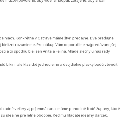
 bude mužovi povolené, aby videl a naopak zatajené, aby si sám
ajniach. Konkrétne v Ostrave máme štyri predajne. Dve predajne
nej bielizni rozumieme. Pre nákup Vám odporučíme najpredávanejšej
ti a to spodnú bielizeň Anita a Felina. Mladé slečny u nás rady
 bikini, ale klasické jednodielne a dvojdielne plavky budú vévédit
e chladné večery aj príjemná rana, máme pohodlné froté župany, ktoré
 sú ideálne pre letné obdobie. Keď mu hľadáte ideálny darček,