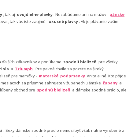
y
, tak aj
dvojdielne plavky
. Nezabúdame ani na mužov -
pánske
ovar, tak vás iste zaujmú
luxusné plavky
. Ak je plávanie vašim
nia ďalších zákazníkov a ponúkame
spodnú bielizeň
pre všetky
riola
a
Triumph
. Pre pekné chvíle sa pozrite na široký
lizeň pre mamičky -
materské podprsenky
Anita a iné. Kto pôjde
ch mesiacoch sa príjemne zahrejete v županech.Dámské
župany
a
 obľúbený obchod pre
spodnú bielizeň
a dámske spodné prádlo, ale
á.
Sexy dámske spodné prádlo nemusí byť však nutne vyrobené z