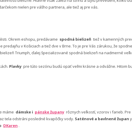
lateľnosti bielizne. Hlavne však záleží na strihu a štýlu prevedení, koľko
rčekom nielen pre vášho partnera, ale tiež aj pre vás.
alisti. Okrem eshopu, predávame
spodná bielizeň
tiež v kamenných pred
predajňu v Košiciach a tiež dve v Brne. To je pre Vás zárukou, že spod
ielizeň Triumph, ďalej špecializované spodná bielizeň na nadmerné veľkos
vkách.
Plavky
pre túto sezónu budú opäť veľmi krásne a odvážne. Hitom budú
nuke máme
dámske i
pánske župany
rôznych veľkostí, vzorov i farieb. Pr
 az tela odstráni posledné kvapôčky vody.
Saténové a bavlnené župan
y
bo
DKaren
.