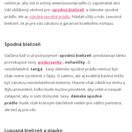
cieľom je, aby ste si eshop www.luxusnipradlo.cz zapamätali ako
Váš obľúbený obchod pre
spodnú bielizeň
a dámske spodné
prádlo, ale aj
pánske spodné prádlo
hľadali vždy u nás. Luxusná
bielizeň .sk je pre vás zárukou a garancie kvalitného eshopu.
Spodná bielizeň
Väčšina ľudí si už pod pojmom
spodnú bielizeň
predstavuje ľahko
provokujúce sexy
podprsenky
, nohavičky
, či
neodolateľná
tangá.
Sexy dámske spodné prádlo nemusí byť
však nutne vyrobené z čipky, či saténu, ale aj kvalitná bavlna môže
byť zárukou neodolateľnosti bielizne. Hlavne však záleží na strihu a
štýlu prevedení, koľko bude mužovi povolené, aby videl a naopak
zatajené, aby si sám domyslel. Sexy
dámske spodné
prádlo
bude však krásnym darčekom nielen pre vášho partnera,
ale tiež aj pre vás.
Luxusná bielizeň a plavky