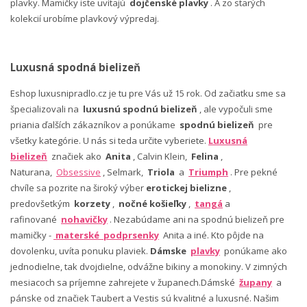
plavky. Mamičky iste uvítajú
dojčenské plavky
. A zo starých
kolekcií urobíme plavkový výpredaj.
Luxusná spodná bielizeň
Eshop luxusnipradlo.cz je tu pre Vás už 15 rok. Od začiatku sme sa
špecializovali na
luxusnú spodnú bielizeň
, ale vypočuli sme
priania ďalších zákazníkov a ponúkame
spodnú bielizeň
pre
všetky kategórie. U nás si teda určite vyberiete.
Luxusná
bielizeň
značiek ako
Anita
, Calvin Klein,
Felina
,
Naturana,
Obsessive
, Selmark,
Triola
a
Triumph
. Pre pekné
chvíle sa pozrite na široký výber
erotickej bielizne
,
predovšetkým
korzety
,
nočné košieľky
,
tangá
a
rafinované
nohavičky
. Nezabúdame ani na spodnú bielizeň pre
mamičky -
materské podprsenky
Anita a iné. Kto pôjde na
dovolenku, uvíta ponuku plaviek.
Dámske
plavky
ponúkame ako
jednodielne, tak dvojdielne, odvážne bikiny a monokiny. V zimných
mesiacoch sa príjemne zahrejete v županech.Dámské
župany
a
pánske od značiek Taubert a Vestis sú kvalitné a luxusné. Našim