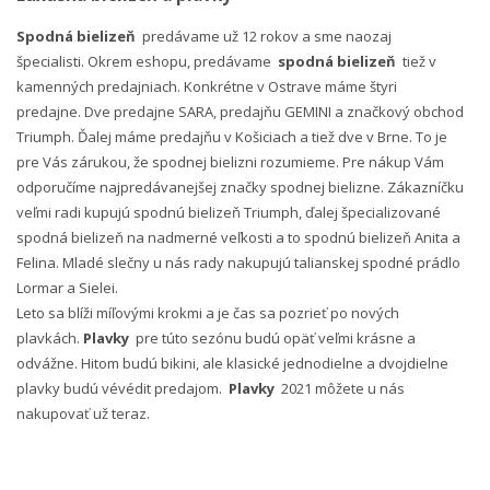
Spodná bielizeň
predávame už 12 rokov a sme naozaj
špecialisti. Okrem eshopu, predávame
spodná bielizeň
tiež v
kamenných predajniach. Konkrétne v Ostrave máme štyri
predajne. Dve predajne SARA, predajňu GEMINI a značkový obchod
Triumph. Ďalej máme predajňu v Košiciach a tiež dve v Brne. To je
pre Vás zárukou, že spodnej bielizni rozumieme. Pre nákup Vám
odporučíme najpredávanejšej značky spodnej bielizne. Zákazníčku
veľmi radi kupujú spodnú bielizeň Triumph, ďalej špecializované
spodná bielizeň na nadmerné veľkosti a to spodnú bielizeň Anita a
Felina. Mladé slečny u nás rady nakupujú talianskej spodné prádlo
Lormar a Sielei.
Leto sa blíži míľovými krokmi a je čas sa pozrieť po nových
plavkách.
Plavky
pre túto sezónu budú opäť veľmi krásne a
odvážne. Hitom budú bikini, ale klasické jednodielne a dvojdielne
plavky budú vévédit predajom.
Plavky
2021 môžete u nás
nakupovať už teraz.