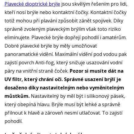
Plavecké dioptrické brýle
jsou skvělým řešením pro lidi,
kteří nosí brýle nebo kontaktní čočky. Kontaktní čočky
totiž mohou při plavání způsobit zánět spojivek. Díky
správně zvoleným plaveckým brýlím však toto riziko
eliminujete. Plavecké brýle dopřejí pohodlí i amatérům.
Dobré plavecké brýle by měly umožňovat
panoramatické vidění. Maximální vidění pod vodou pak
zajistí povrch Anti-fog, který snižuje usazování vodní
páry na vnitřní straně čoček.
Pozor si musíte dát na
UV filtr, který chrání oči. Správné usazení brýlí je
dosaženo díky nastavitelným nebo vyměnitelným
můstkům.
Nastavitelný by měl být i silikonový pásek,
který obepíná hlavu. Brýle musí být lehké a správně
přilnout k hlavě a zároveň nesmí utlačovat. To zajistí
pohodlí.