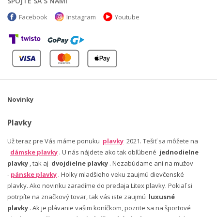
SPOJTE SA S NAMI
Facebook
Instagram
Youtube
Novinky
Plavky
Už teraz pre Vás máme ponuku
plavky
2021. Tešiť sa môžete na
dámske plavky
. U nás nájdete ako tak obľúbené
jednodielne
plavky
, tak aj
dvojdielne plavky
. Nezabúdame ani na mužov
-
pánske plavky
. Holky mladšieho veku zaujmú dievčenské
plavky. Ako novinku zaradíme do predaja Litex plavky. Pokiaľ si
potrpíte na značkový tovar, tak vás iste zaujmú
luxusné
plavky
. Ak je plávanie vašim koníčkom, pozrite sa na športové