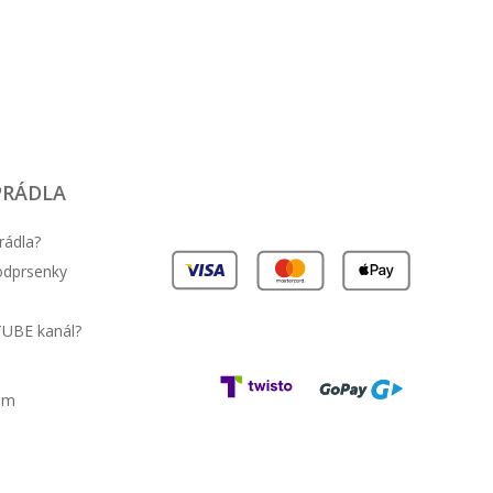
PRÁDLA
rádla?
podprsenky
TUBE kanál?
am