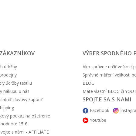
 ZÁKAZNÍKOV
VÝBER SPODNÉHO 
b údržby
Ako správne určiť veľkosť p
prodejny
Správné měření velikosti 
y údržby textilu
BLOG
y nákupu u nás
Máte vlastní BLOG či YOU
SPOJTE SA S NAMI
latniť zľavový kupón?
hipping
Facebook
Instagr
kový poukaz na ošetrenie
Youtube
v hodnote 15 €
ávejte s námi - AFFILIATE