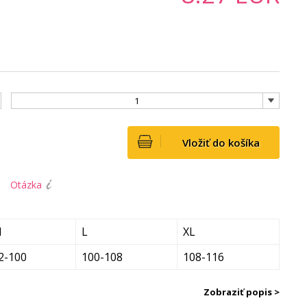
1
Vložiť do košíka
Otázka
M
L
XL
2-100
100-108
108-116
Zobraziť popis >
čipkou na bokoch z bezšvovej línie Invisible Line