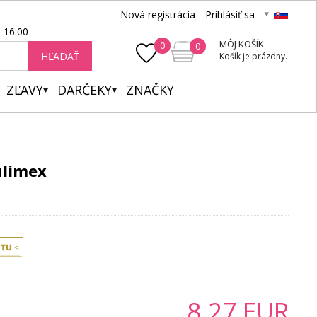
Nová registrácia
Prihlásiť sa
- 16:00
MÔJ KOŠÍK
0
0
HĽADAŤ
Košík je prázdny.
ZĽAVY
DARČEKY
ZNAČKY
ulimex
8.27
EUR