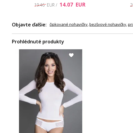
14.07 EUR
19.46 EUR /
2
Objavte ďalšie:
čipkované nohavičky
,
bezšvové nohavičky
,
pr
Prohlédnuté produkty