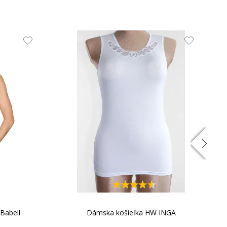
mid, 10 % elastan, 1 % bavlna.
:
 Babell
Dámska košieľka HW INGA