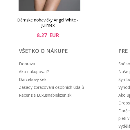
Dámske nohavičky Angel White -
Julimex
8.27 EUR
VŠETKO O NÁKUPE
PRE
Doprava
Spôso
Ako nakupovať?
Naše 
Darčekový šek
Symbol
Zásady zpracování osobních údajů
Výhod
Recenzia Luxusnabielizen.sk
Ako up
Drops
Darče
pleti 
Vyděl