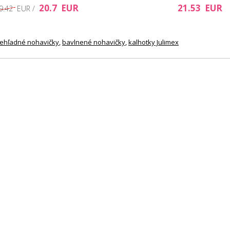
20.7 EUR
21.53 EUR
9.42 EUR /
iehľadné nohavičky
,
bavlnené nohavičky
,
kalhotky Julimex