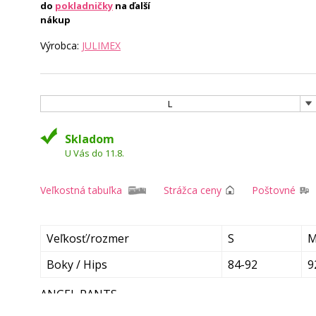
do
pokladničky
na ďalší
nákup
Výrobca:
JULIMEX
L
Skladom
U Vás do 11.8.
Veľkostná tabuľka
Strážca ceny
Poštovné
Veľkosť/rozmer
S
Boky / Hips
84-92
9
ANGEL PANTS
Očarujúce biele nohavičky s očarujúcou priehľadnou 