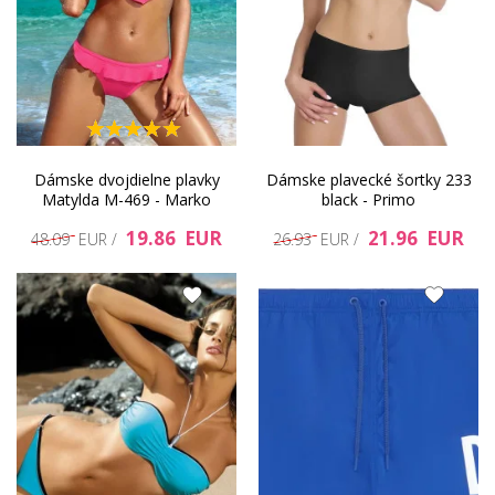
Dámske dvojdielne plavky
Dámske plavecké šortky 233
Matylda M-469 - Marko
black - Primo
19.86 EUR
21.96 EUR
48.09 EUR /
26.93 EUR /