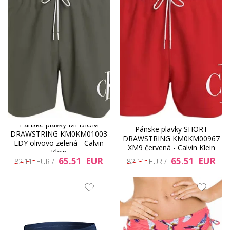
Pánske plavky MEDIUM
Pánske plavky SHORT
DRAWSTRING KM0KM01003
DRAWSTRING KM0KM00967
LDY olivovo zelená - Calvin
XM9 červená - Calvin Klein
Klein
65.51 EUR
65.51 EUR
82.11 EUR /
82.11 EUR /