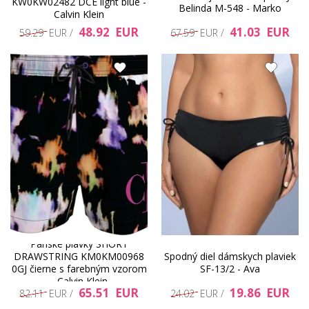
KW0KW02482 DCE light blue -
Belinda M-548 - Marko
Calvin Klein
48.92 EUR
41.03 EUR
59.29 EUR /
67.59 EUR /
Pánske plavky SHORT
DRAWSTRING KM0KM00968
Spodný diel dámskych plaviek
0GJ čierne s farebným vzorom
SF-13/2 - Ava
- Calvin Klein
65.51 EUR
19.86 EUR
82.11 EUR /
24.02 EUR /