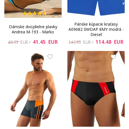
Pánske kúpacie kraťasy
Dámske dvojdielne plavky
A09682 0WDAP 8MY modrá -
Andrea M-193 - Marko
Diesel
41.45 EUR
114.48 EUR
49.33 EUR /
143.93 EUR /