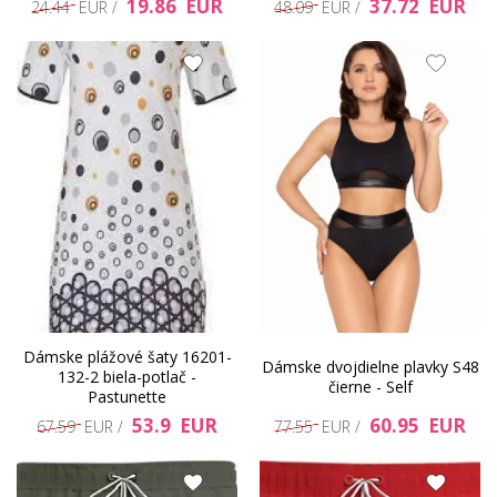
19.86 EUR
37.72 EUR
24.44 EUR /
48.09 EUR /
Dámske plážové šaty 16201-
Dámske dvojdielne plavky S48
132-2 biela-potlač -
čierne - Self
Pastunette
53.9 EUR
60.95 EUR
67.59 EUR /
77.55 EUR /