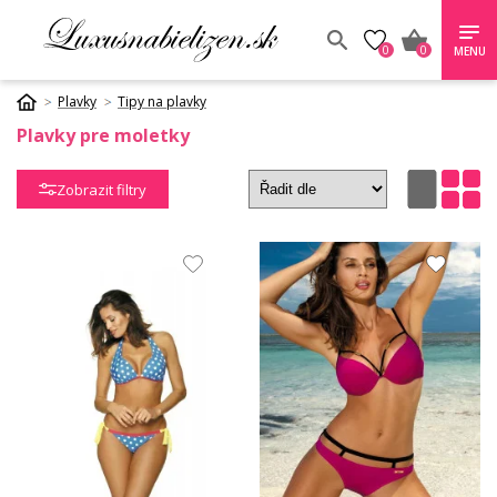
0
0
MENU
Plavky
Tipy na plavky
Plavky pre moletky
Zobrazit filtry