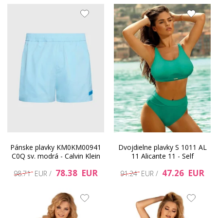
Pánske plavky KM0KM00941
Dvojdielne plavky S 1011 AL
C0Q sv. modrá - Calvin Klein
11 Alicante 11 - Self
78.38 EUR
47.26 EUR
98.71 EUR /
91.24 EUR /