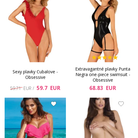
Extravagantné plavky Punta
Sexy plavky Cubalove -
Negra one-piece swimsuit -
Obsessive
Obsessive
59.7 EUR
68.83 EUR
59.71 EUR /