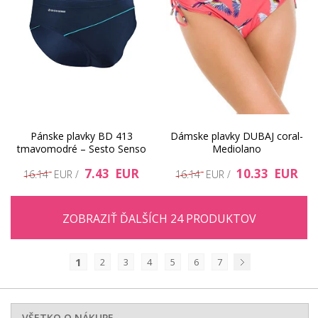
Pánske plavky BD 413
Dámske plavky DUBAJ coral-
tmavomodré – Sesto Senso
Mediolano
7.43 EUR
10.33 EUR
16.14 EUR /
16.14 EUR /
ZOBRAZIŤ ĎALŠÍCH 24 PRODUKTOV
1
2
3
4
5
6
7
Nasledujúci
VŠETKO O NÁKUPE