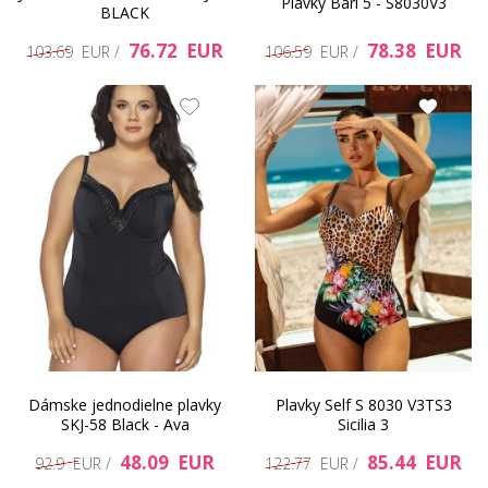
Plavky Bari 5 - S8030V3
BLACK
76.72 EUR
78.38 EUR
103.69 EUR /
106.59 EUR /
Dámske jednodielne plavky
Plavky Self S 8030 V3TS3
SKJ-58 Black - Ava
Sicilia 3
48.09 EUR
85.44 EUR
92.9 EUR /
122.77 EUR /