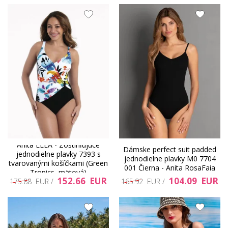
Anita ELEA - Zoštíhľujúce
Dámske perfect suit padded
jednodielne plavky 7393 s
jednodielne plavky M0 7704
tvarovanými košíčkami (Green
001 Čierna - Anita RosaFaia
Tropics, mätová)
152.66 EUR
104.09 EUR
175.88 EUR /
165.92 EUR /