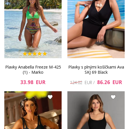
Plavky Anabella Freeze M-425
Plavky s plnými košíčkami Ava
(1) - Marko
SKJ 69 Black
33.98 EUR
86.26 EUR
124.02 EUR /