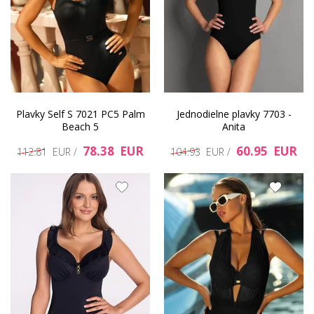
Plavky Self S 7021 PC5 Palm
Jednodielne plavky 7703 -
Beach 5
Anita
78.38 EUR
60.95 EUR
112.81 EUR /
104.93 EUR /