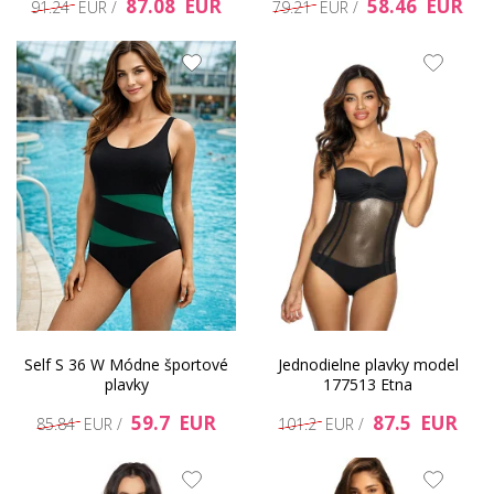
87.08 EUR
58.46 EUR
91.24 EUR /
79.21 EUR /
Self S 36 W Módne športové
Jednodielne plavky model
plavky
177513 Etna
59.7 EUR
87.5 EUR
85.84 EUR /
101.2 EUR /