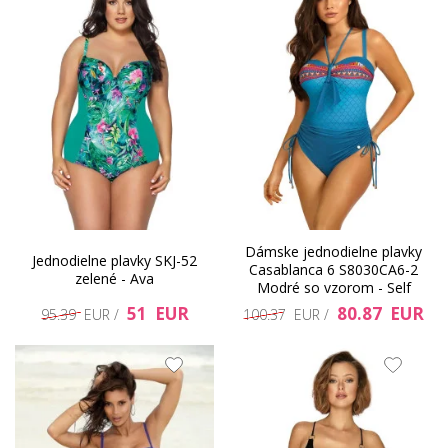
Dámske jednodielne plavky
Jednodielne plavky SKJ-52
Casablanca 6 S8030CA6-2
zelené - Ava
Modré so vzorom - Self
51 EUR
80.87 EUR
95.39 EUR /
100.37 EUR /