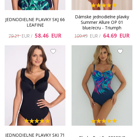
Dámske jednodielne plavky
JEDNODIELNE PLAVKY SKJ 66
Summer Allure OP 01
LEAFINE
blue/ecru - Triumph
58.46 EUR
64.69 EUR
79.21 EUR /
109.49 EUR /
JEDNODIELNE PLAVKY SKJ 71