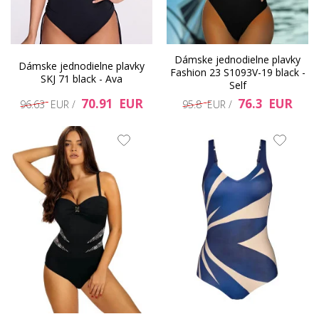
Dámske jednodielne plavky
Dámske jednodielne plavky
Fashion 23 S1093V-19 black -
SKJ 71 black - Ava
Self
70.91 EUR
76.3 EUR
96.63 EUR /
95.8 EUR /