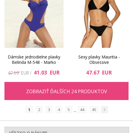
Dámske jednodielne plavky
Sexy plavky Mauritia -
Belinda M-548 - Marko
Obsessive
41.03 EUR
47.67 EUR
67.59 EUR /
ZOBRAZIŤ ĎALŠÍCH 24 PRODUKTOV
1
2
3
4
5
44
45
...
Nasledujúci
VŠETKO O NÁKUPE