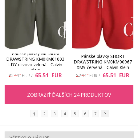
Pánske plavky MEDIUM
Pánske plavky SHORT
DRAWSTRING KM0KM01003
DRAWSTRING KM0KM00967
LDY olivovo zelená - Calvin
XM9 červená - Calvin Klein
Klein
65.51 EUR
65.51 EUR
82.11 EUR /
82.11 EUR /
ZOBRAZIŤ ĎALŠÍCH 24 PRODUKTOV
1
2
3
4
5
6
7
Nasledujúci
VŠETKO O NÁKUPE