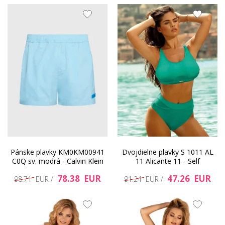
Pánske plavky KM0KM00941
Dvojdielne plavky S 1011 AL
C0Q sv. modrá - Calvin Klein
11 Alicante 11 - Self
78.38 EUR
47.26 EUR
98.71 EUR /
91.24 EUR /