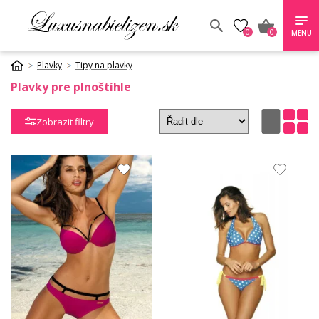
0
0
MENU
Plavky
Tipy na plavky
Plavky pre plnoštíhle
Zobrazit filtry