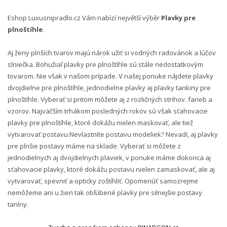
Eshop Luxusnipradlo.cz Vám nabízí největší výběr
Plavky pre
plnoštíhle
.
Aj ženy plnších tvarov majú nárok užiť si vodných radovánok a lúčov
slniečka. Bohužiaľ plavky pre plnoštíhle sú stále nedostatkovým
tovarom. Nie však v našom prípade. V našej ponuke nájdete plavky
dvojdielne pre plnoštíhle, jednodielne plavky aj plavky tankiny pre
plnoštíhle. Vyberať si pritom môžete aj z rozličných strihov. farieb a
vzorov. Najväčším trhákom posledných rokov sú však sťahovacie
plavky pre plnoštíhle, ktoré dokážu nielen maskovať, ale tiež
vytvarovať postavu.Nevlastníte postavu modeliek? Nevadí, aj plavky
pre plnšie postavy máme na sklade. Vyberať si môžete z
jednodielnych aj dvojdielnych plaviek, v ponuke máme dokonca aj
sťahovacie plavky, ktoré dokážu postavu nielen zamaskovať, ale aj
vytvarovať, spevniť a opticky zoštíhliť. Opomenúť samozrejme
nemôžeme ani u žien tak obľúbené plavky pre silnejšie postavy
taníny.