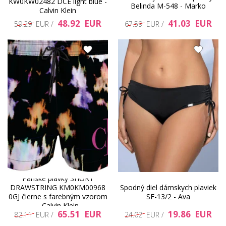
KW0KW02482 DCE light blue -
Belinda M-548 - Marko
Calvin Klein
48.92 EUR
41.03 EUR
59.29 EUR /
67.59 EUR /
Pánske plavky SHORT
DRAWSTRING KM0KM00968
Spodný diel dámskych plaviek
0GJ čierne s farebným vzorom
SF-13/2 - Ava
- Calvin Klein
65.51 EUR
19.86 EUR
82.11 EUR /
24.02 EUR /