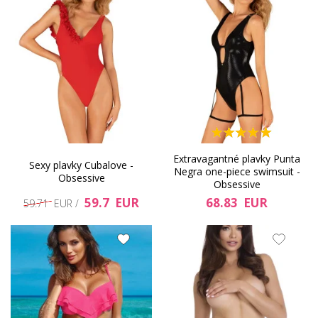
Extravagantné plavky Punta
Sexy plavky Cubalove -
Negra one-piece swimsuit -
Obsessive
Obsessive
59.7 EUR
68.83 EUR
59.71 EUR /