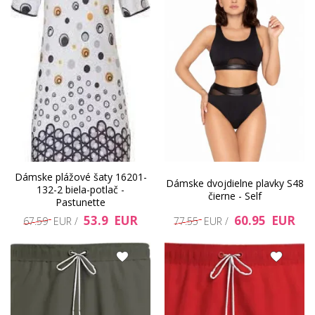
Dámske plážové šaty 16201-
Dámske dvojdielne plavky S48
132-2 biela-potlač -
čierne - Self
Pastunette
53.9 EUR
60.95 EUR
67.59 EUR /
77.55 EUR /