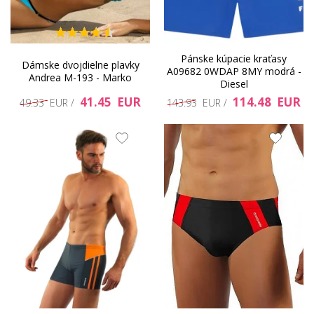
Pánske kúpacie kraťasy
Dámske dvojdielne plavky
A09682 0WDAP 8MY modrá -
Andrea M-193 - Marko
Diesel
41.45 EUR
114.48 EUR
49.33 EUR /
143.93 EUR /