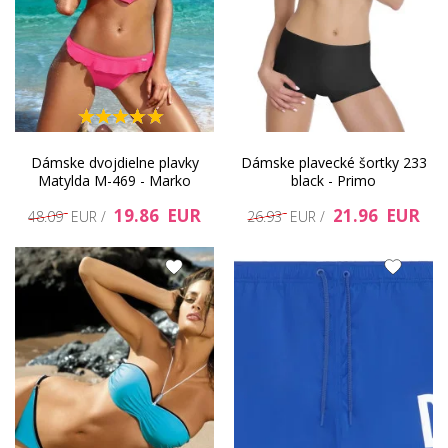
Dámske dvojdielne plavky
Dámske plavecké šortky 233
Matylda M-469 - Marko
black - Primo
19.86 EUR
21.96 EUR
48.09 EUR /
26.93 EUR /