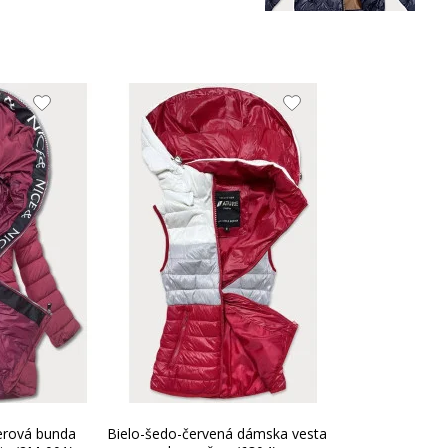
S (36)
39
4
66.76 EUR
M (38)
40
4
L (40)
41
5
XL (42)
42
5
XXL
43
5
(44)
erová bunda
Bielo-šedo-červená dámska vesta