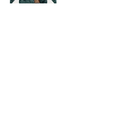
7
49
62
60
66.76 EUR
9
51
63
61
1
53
64
62
3
55
65
63
5
57
66
64
: