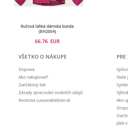
Ružová ľahká dámska bunda
(BH2004)
66.76 EUR
VŠETKO O NÁKUPE
PRE
Doprava
Spôso
Ako nakupovať?
Naše 
Darčekový šek
Symbol
Zásady zpracování osobních údajů
Výhod
Recenzia Luxusnabielizen.sk
Ako up
Drops
Darče
pleti 