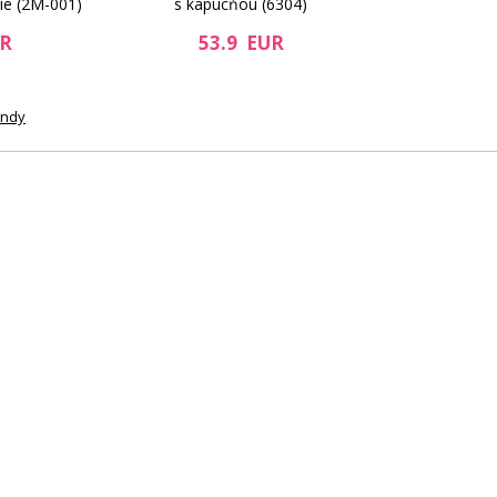
ie (2M-001)
s kapucňou (6304)
UR
53.9 EUR
undy