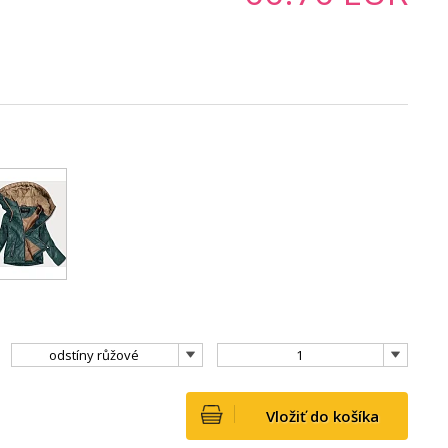
odstíny růžové
1
Vložiť do košíka