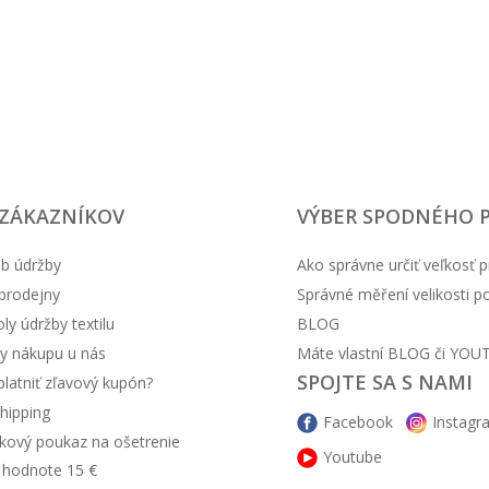
 ZÁKAZNÍKOV
VÝBER SPODNÉHO 
b údržby
Ako správne určiť veľkosť p
prodejny
Správné měření velikosti 
y údržby textilu
BLOG
y nákupu u nás
Máte vlastní BLOG či YOU
SPOJTE SA S NAMI
latniť zľavový kupón?
hipping
Facebook
Instagr
kový poukaz na ošetrenie
Youtube
v hodnote 15 €