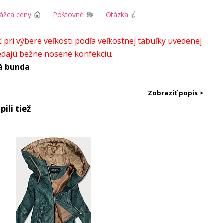
rážca ceny
Poštovné
Otázka
pri výbere veľkosti podľa veľkostnej tabuľky uvedenej
vedajú bežne nosené konfekciu.
á bunda
Zobraziť popis >
ili tiež
ndy
kajšia látka: 100% polyester
Dĺžka
Šírka v
Šírka na
Dĺžka rukávu
meraná
odpazuší
spodnom
meraná od
od
(x2)
okraji (x2)
ramena
ramena