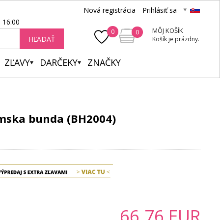
Nová registrácia
Prihlásiť sa
- 16:00
MÔJ KOŠÍK
0
0
HĽADAŤ
Košík je prázdny.
ZĽAVY
DARČEKY
ZNAČKY
mska bunda (BH2004)
66.76
EUR