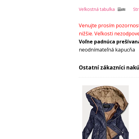
Veľkostná tabuľka
St
Venujte prosím pozornosť 
nižšie. Veľkosti nezodpo
Voľne padnúca prešívan
neodnímateľná kapucňa
Bunda na zips
2 vrecká na zips
Ostatní zákazníci nakúp
Stuha v spodnej časti bu
Dĺžka k bokom
ľahko zateplená
Materiálové zloženie: Von
Šírka v
veľkosť
p
ramenách