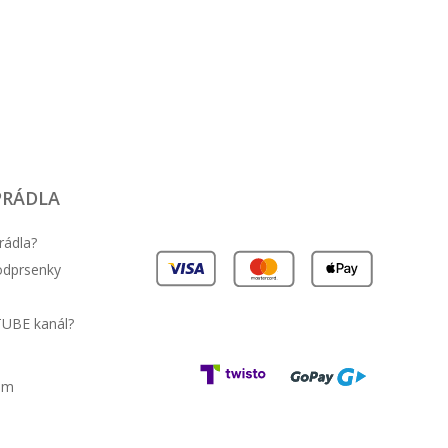
PRÁDLA
rádla?
podprsenky
TUBE kanál?
am