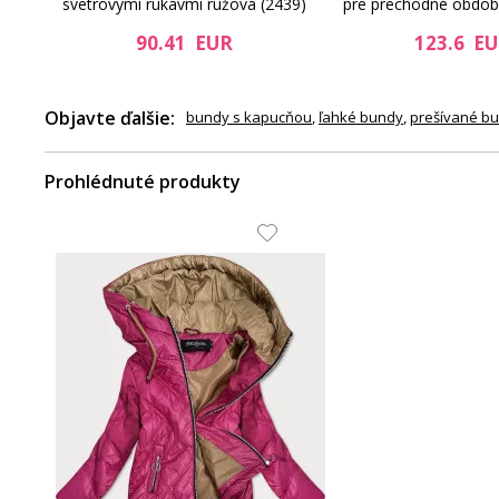
svetrovými rukávmi ružová (2439)
pre prechodné obdob
90.41 EUR
123.6 E
Objavte ďalšie:
bundy s kapucňou
,
ľahké bundy
,
prešívané b
Prohlédnuté produkty