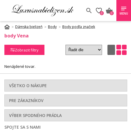
0
0
MENU
Dámska bielizeň
Body
Body podľa značiek
body Vena
Zobrazit filtry
Nenájdené tovar.
VŠETKO O NÁKUPE
PRE ZÁKAZNÍKOV
VÝBER SPODNÉHO PRÁDLA
SPOJTE SA S NAMI