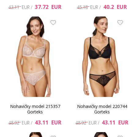
37.72 EUR
40.2 EUR
43.11 EUR /
45.18 EUR /
Nohavičky model 215357
Nohavičky model 220744
Gorteks
Gorteks
43.11 EUR
43.11 EUR
48.92 EUR /
48.92 EUR /