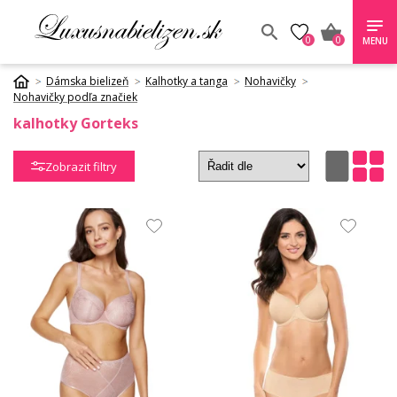
0
0
MENU
Dámska bielizeň
Kalhotky a tanga
Nohavičky
Nohavičky podľa značiek
kalhotky Gorteks
Zobrazit filtry