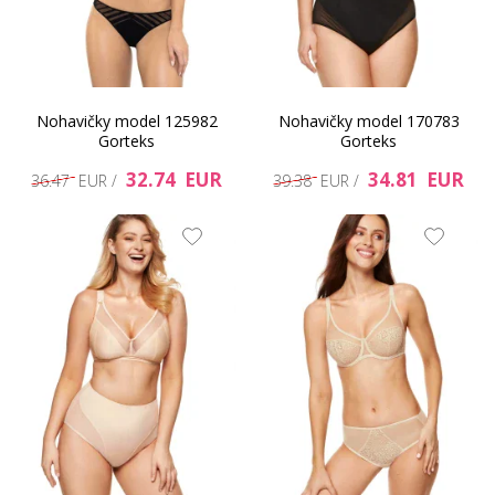
Nohavičky model 125982
Nohavičky model 170783
Gorteks
Gorteks
32.74 EUR
34.81 EUR
36.47 EUR /
39.38 EUR /